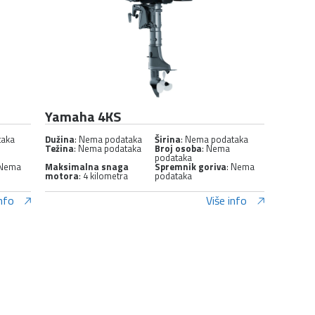
Yamaha 4KS
taka
Dužina
: Nema podataka
Širina
: Nema podataka
Težina
: Nema podataka
Broj osoba
: Nema
podataka
 Nema
Maksimalna snaga
Spremnik goriva
: Nema
motora
: 4 kilometra
podataka
info
Više info