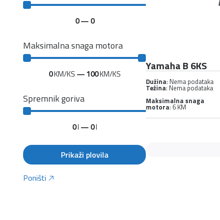
0
—
0
Maksimalna snaga motora
Yamaha B 6KS
0
KM/KS
—
100
KM/KS
Dužina
: Nema podataka
Težina
: Nema podataka
Spremnik goriva
Maksimalna snaga
motora
: 6 KM
0
l
—
0
l
Prikaži plovila
Poništi