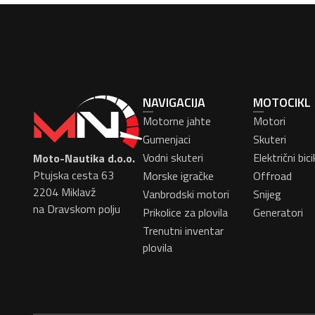
NAVIGACIJA
MOTOCIKL
Motorne jahte
Motori
Gumenjaci
Skuteri
Vodni skuteri
Električni bicik
Moto-Nautika d.o.o.
Ptujska cesta 63
Morske igračke
Offroad
2204 Miklavž
Vanbrodski motori
Snijeg
na Dravskom polju
Prikolice za plovila
Generatori
Trenutni inventar
plovila