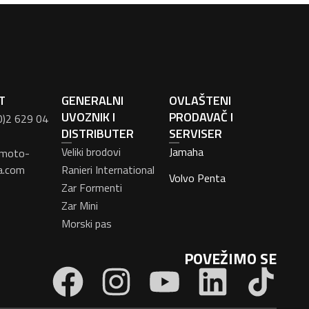
T
GENERALNI
OVLAŠTENI
UVOZNIK I
PRODAVAČ I
0)2 629 04
DISTRIBUTER
SERVISER
Veliki brodovi
Jamaha
moto-
a.com
Ranieri International
Volvo Penta
Zar Formenti
Zar Mini
Morski pas
POVEŽIMO SE