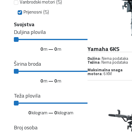
(
5
)
Vanbrodski motori
(
5
)
Prijenosni
Svojstva
Duljina plovila
Yamaha 6KS
0
m
—
0
m
Dužina
: Nema podataka
Težina
: Nema podataka
Širina broda
Maksimalna snaga
motora
: 6 KM
0
m
—
0
m
Teža plovila
0
kilogram
—
0
kilogram
Broj osoba