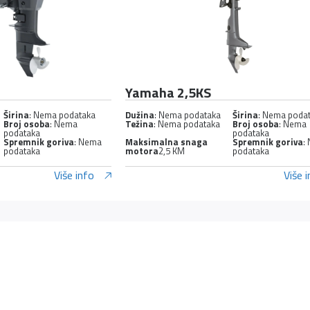
Yamaha 2,5KS
Širina
: Nema podataka
Dužina
: Nema podataka
Širina
: Nema poda
Broj osoba
: Nema
Težina
: Nema podataka
Broj osoba
: Nema
podataka
podataka
Spremnik goriva
: Nema
Maksimalna snaga
Spremnik goriva
:
podataka
motora
2,5 KM
podataka
Više info
Više 