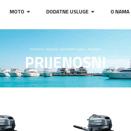
MOTO
DODATNE USLUGE
O NAMA
Domovina
>
Nautika
>
Vanbrodski motori
>
Prijenosni
PRIJENOSNI