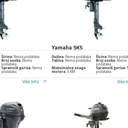
Yamaha 5KS
Širina
: Nema podataka
Dužina
: Nema podataka
Širina
: Nema poda
Broj osoba
: Nema
Težina
: Nema podataka
Broj osoba
: Nema
podataka
podataka
Spremnik goriva
: Nema
Maksimalna snaga
Spremnik goriva
:
podataka
motora
: 5 KM
podataka
Više info
Više 