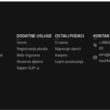
DODATNE USLUGE
OSTALI PODACI
KONTAK
Servis
O nama
+386(
00
Registracija plovila
Najnovije vijesti
info@
li
Web-trgovina
Karijera
nautik
Rezervni dijelovi
Uvjeti poslovanja
Najam SUP-a