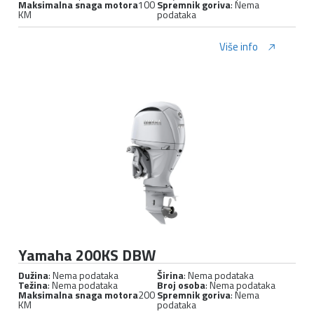
Maksimalna snaga motora
100
Spremnik goriva
: Nema
KM
podataka
Više info
Yamaha 200KS DBW
Dužina
: Nema podataka
Širina
: Nema podataka
Težina
: Nema podataka
Broj osoba
: Nema podataka
Maksimalna snaga motora
200
Spremnik goriva
: Nema
KM
podataka