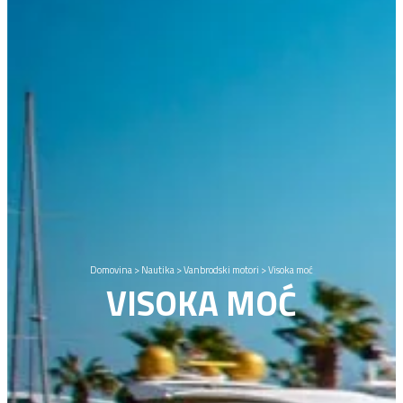
Domovina
>
Nautika
>
Vanbrodski motori
>
Visoka moć
VISOKA MOĆ