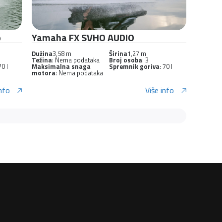
o
Yamaha FX SVHO AUDIO
Dužina
3,58 m
Širina
1,27 m
Težina
: Nema podataka
Broj osoba
: 3
70 l
Maksimalna snaga
Spremnik goriva
: 70 l
motora
: Nema podataka
info
Više info