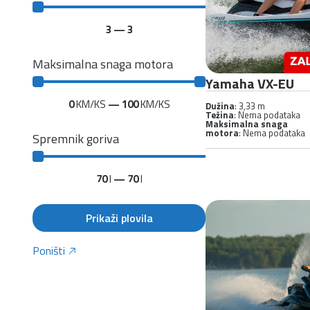
3
—
3
Maksimalna snaga motora
Yamaha VX-EU
0
KM/KS
—
100
KM/KS
Dužina
: 3,33 m
Težina
: Nema podataka
Maksimalna snaga
motora
: Nema podataka
Spremnik goriva
70
l
—
70
l
Prikaži plovila
Poništi