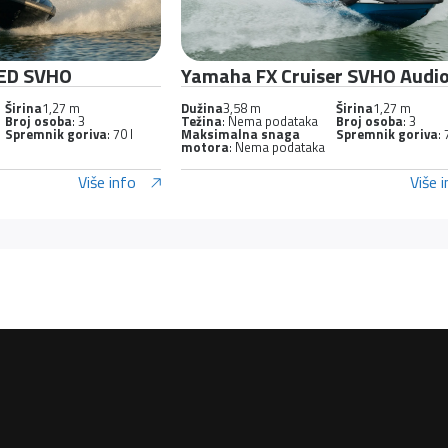
TED SVHO
Yamaha FX Cruiser SVHO Audi
Širina
1,27 m
Dužina
3,58 m
Širina
1,27 m
Broj osoba
: 3
Težina
: Nema podataka
Broj osoba
: 3
Spremnik goriva
: 70 l
Maksimalna snaga
Spremnik goriva
: 
motora
: Nema podataka
Više info
Više 