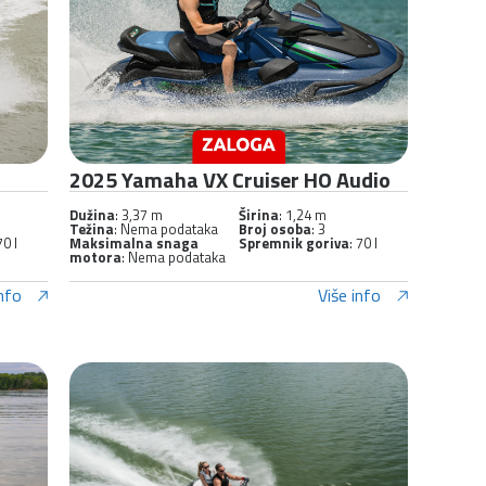
2025 Yamaha VX Cruiser HO Audio
Dužina
: 3,37 m
Širina
: 1,24 m
Težina
: Nema podataka
Broj osoba
: 3
70 l
Maksimalna snaga
Spremnik goriva
: 70 l
motora
: Nema podataka
info
Više info