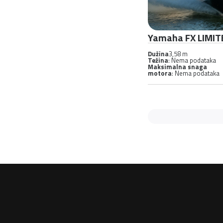
Yamaha FX LIMI
Dužina
3,58 m
Težina
: Nema podataka
Maksimalna snaga
motora
: Nema podataka