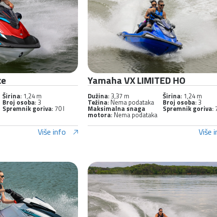
xe
Yamaha VX LIMITED HO
Širina
: 1,24 m
Dužina
: 3,37 m
Širina
: 1,24 m
Broj osoba
: 3
Težina
: Nema podataka
Broj osoba
: 3
Spremnik goriva
: 70 l
Maksimalna snaga
Spremnik goriva
: 
motora
: Nema podataka
Više info
Više 