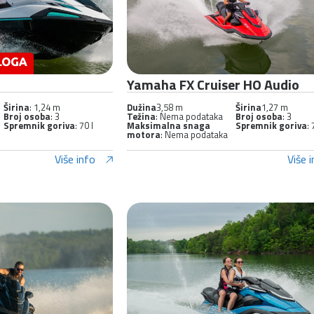
Yamaha FX Cruiser HO Audio
Širina
: 1,24 m
Dužina
3,58 m
Širina
1,27 m
Broj osoba
: 3
Težina
: Nema podataka
Broj osoba
: 3
Spremnik goriva
: 70 l
Maksimalna snaga
Spremnik goriva
: 
motora
: Nema podataka
Više info
Više 