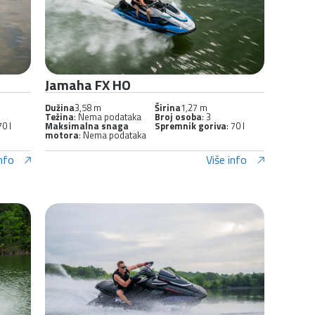
Jamaha FX HO
Dužina
3,58 m
Širina
1,27 m
Težina
: Nema podataka
Broj osoba
: 3
70 l
Maksimalna snaga
Spremnik goriva
: 70 l
motora
: Nema podataka
info
Više info