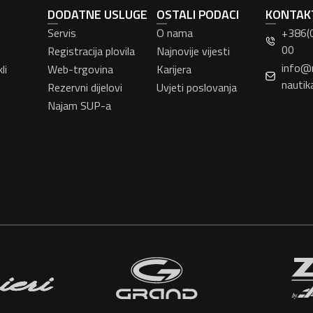
DODATNE USLUGE
OSTALI PODACI
KONTAK
Servis
O nama
+386(
00
Registracija plovila
Najnovije vijesti
info@
li
Web-trgovina
Karijera
nautik
Rezervni dijelovi
Uvjeti poslovanja
Najam SUP-a