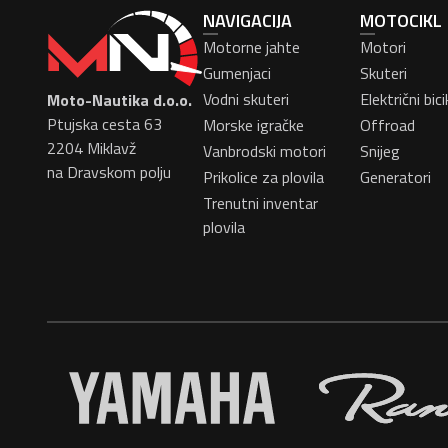
NAVIGACIJA
MOTOCIKL
Motorne jahte
Motori
Gumenjaci
Skuteri
Vodni skuteri
Električni bicik
Moto-Nautika d.o.o.
Ptujska cesta 63
Morske igračke
Offroad
2204 Miklavž
Vanbrodski motori
Snijeg
na Dravskom polju
Prikolice za plovila
Generatori
Trenutni inventar
plovila