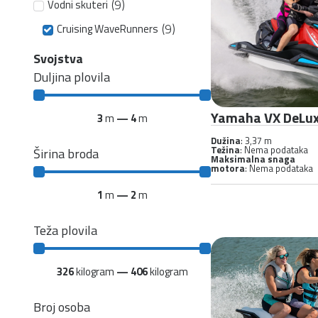
(
9
)
Vodni skuteri
(
9
)
Cruising WaveRunners
Svojstva
Duljina plovila
Yamaha VX DeLu
3
m
—
4
m
Dužina
: 3,37 m
Težina
: Nema podataka
Širina broda
Maksimalna snaga
motora
: Nema podataka
1
m
—
2
m
Teža plovila
326
kilogram
—
406
kilogram
Broj osoba