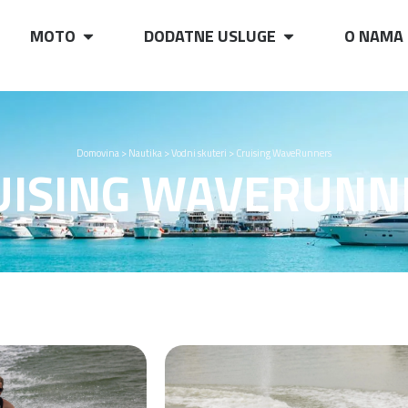
MOTO
DODATNE USLUGE
O NAMA
Domovina
>
Nautika
>
Vodni skuteri
>
Cruising WaveRunners
UISING WAVERUNN