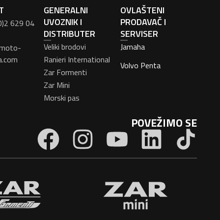
T
GENERALNI
OVLAŠTENI
UVOZNIK I
PRODAVAČ I
0)2 629 04
DISTRIBUTER
SERVISER
Veliki brodovi
Jamaha
moto-
a.com
Ranieri International
Volvo Penta
Zar Formenti
Zar Mini
Morski pas
POVEŽIMO SE