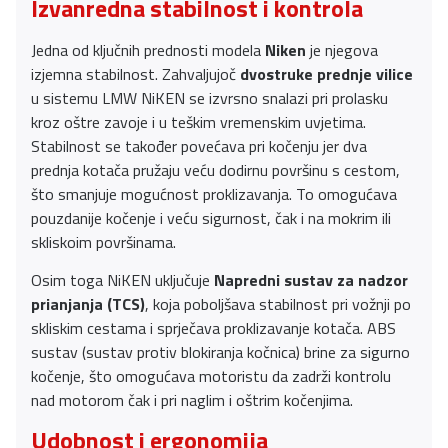
Izvanredna stabilnost i kontrola
Jedna od ključnih prednosti modela
Niken
je njegova
izjemna stabilnost. Zahvaljujoč
dvostruke prednje vilice
u sistemu LMW NiKEN se izvrsno snalazi pri prolasku
kroz oštre zavoje i u teškim vremenskim uvjetima.
Stabilnost se također povećava pri kočenju jer dva
prednja kotača pružaju veću dodirnu površinu s cestom,
što smanjuje mogućnost proklizavanja. To omogućava
pouzdanije kočenje i veću sigurnost, čak i na mokrim ili
skliskoim površinama.
Osim toga NiKEN uključuje
Napredni sustav za nadzor
prianjanja (TCS)
, koja poboljšava stabilnost pri vožnji po
skliskim cestama i sprječava proklizavanje kotača. ABS
sustav (sustav protiv blokiranja kočnica) brine za sigurno
kočenje, što omogućava motoristu da zadrži kontrolu
nad motorom čak i pri naglim i oštrim kočenjima.
Udobnost i ergonomija