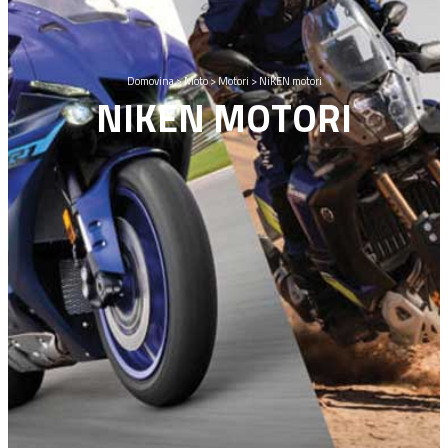
Domovina
>
Moto
>
Motori
>
NiKEN motori
NIKEN MOTORI