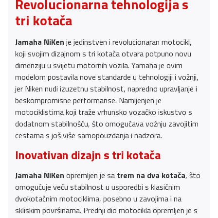
Revolucionarna tehnologija s
tri kotača
Jamaha NiKen
je jedinstven i revolucionaran motocikl,
koji svojim dizajnom s tri kotača otvara potpuno novu
dimenziju u svijetu motornih vozila. Yamaha je ovim
modelom postavila nove standarde u tehnologiji i vožnji,
jer Niken nudi izuzetnu stabilnost, napredno upravljanje i
beskompromisne performanse. Namijenjen je
motociklistima koji traže vrhunsko vozačko iskustvo s
dodatnom stabilnošću, što omogućava vožnju zavojitim
cestama s još više samopouzdanja i nadzora.
Inovativan dizajn s tri kotača
Jamaha NiKen
opremljen je sa
trem na dva kotača
, što
omogućuje veću stabilnost u usporedbi s klasičnim
dvokotačnim motociklima, posebno u zavojima i na
skliskim površinama. Prednji dio motocikla opremljen je s