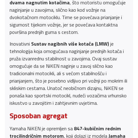
dvama nagnutim kotačima
, što motoristu omogućuje
naginjanje u zavojima, slično kao kod vožnje na
dvokotačnom motociklu. Time se povećava prianjanje i
sigurnost tijekom vožnje, jer se povećava kontaktna
površina prednjih guma s cestom.
Inovativni
Sustav nagibnih više kotača (LMW)
je
tehnologija koja omogućava naginjanje prednjih kotača i
pruža izvanrednu stabilnost u zavojima. Ovaj sustav
omogućuje da se NiKEN naginje u zavoj slično kao
tradicionalni motocikli, ali s većom stabilnošću i
prianjanjem, što je posebno vidljivo pri vožnji po mokrim ili
skliskim cestama. Unatoč neobičnom dizajnu, NiKEN se
ponaša kao sportski motocikl, nudeći vozačima vrhunsko
iskustvo u zavojitim i zahtjevnim uvjetima.
Sposoban agregat
Yamaha NiKEN je opremljen sa
847-kubičnim rednim
trocilindričnim motorom
, koji dolazi iz modela
Jamaha