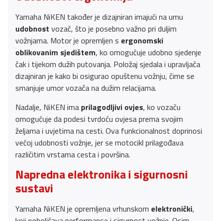
Yamaha NiKEN također je dizajniran imajući na umu
udobnost
vozač, što je posebno važno pri duljim
vožnjama. Motor je opremljen s
ergonomski
oblikovanim sjedištem
, ko omogućuje udobno sjedenje
čak i tijekom dužih putovanja. Položaj sjedala i upravljača
dizajniran je kako bi osigurao opuštenu vožnju, čime se
smanjuje umor vozača na dužim relacijama.
Nadalje, NiKEN ima
prilagodljivi ovjes
, ko vozaču
omogućuje da podesi tvrdoću ovjesa prema svojim
željama i uvjetima na cesti. Ova funkcionalnost doprinosi
većoj udobnosti vožnje, jer se motocikl prilagođava
različitim vrstama cesta i površina.
Napredna elektronika i sigurnosni
sustavi
Yamaha NiKEN je opremljena vrhunskom
elektronički
,
koji poboljšava performanse i sigurnost vožnje. Osim