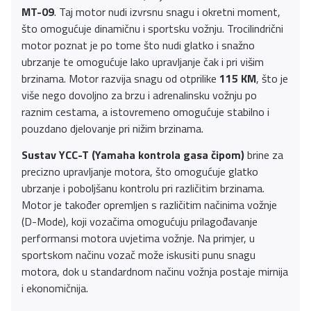
MT-09
. Taj motor nudi izvrsnu snagu i okretni moment,
što omogućuje dinamičnu i sportsku vožnju. Trocilindrični
motor poznat je po tome što nudi glatko i snažno
ubrzanje te omogućuje lako upravljanje čak i pri višim
brzinama. Motor razvija snagu od otprilike
115 KM
, što je
više nego dovoljno za brzu i adrenalinsku vožnju po
raznim cestama, a istovremeno omogućuje stabilno i
pouzdano djelovanje pri nižim brzinama.
Sustav YCC-T (Yamaha kontrola gasa čipom)
brine za
precizno upravljanje motora, što omogućuje glatko
ubrzanje i poboljšanu kontrolu pri različitim brzinama.
Motor je također opremljen s različitim načinima vožnje
(D-Mode), koji vozačima omogućuju prilagođavanje
performansi motora uvjetima vožnje. Na primjer, u
sportskom načinu vozač može iskusiti punu snagu
motora, dok u standardnom načinu vožnja postaje mirnija
i ekonomičnija.