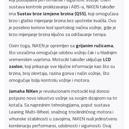
sustava kontrole proklizavanja i ABS-a, NiKEN također
ima
Sustav brze izmjene brzina (QSS)
, koji omogućava
brzo i glatko mijenjanje brzina bez upotrebe kvačila. Ovo
je posebno korisno kod sportskog načina vožnje, gdje je
brzo mijenjanje brzina ključno za održavanje tempa.
Osim toga, NiKEN je opremljen sa
grijanim ručicama
,
što vozačima omogućuje udobnu vožnju čak i u hladnijim
vremenskim uvjetima. Motocikl također uključuje
LCD
zaslon
, koji prikazuje sve ključne informacije kao što su
brzina, broj okretaja, razina goriva i način vožnje, što
omogućuje bolju kontrolu vožnje i motora.
Jamaha NiKen
je revolucionarni motocikl koji donosi
potpuno novo iskustvo vožnje sa svojim dizajnom na tri
kotača. Sa naprednim tehnologijama, poput sustava
Leaning Multi-Wheel, snažnog trocilindričnog motora i
vrhunske stabilnosti u zavojima, NiKEN nudi jedinstvenu
kombinaciju performansi, udobnosti i sigurnosti. Ovaj