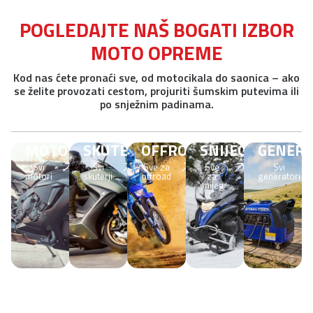
POGLEDAJTE NAŠ BOGATI IZBOR
MOTO OPREME
Kod nas ćete pronaći sve, od motocikala do saonica – ako
se želite provozati cestom, projuriti šumskim putevima ili
po snježnim padinama.
MOTORJ
SKUTERI
OFFROAD
SNIJEG
GENERA
Svi
Svi
Sve za
Sve
Svi
motori
skuterji
offroad
za
generatori
snijeg