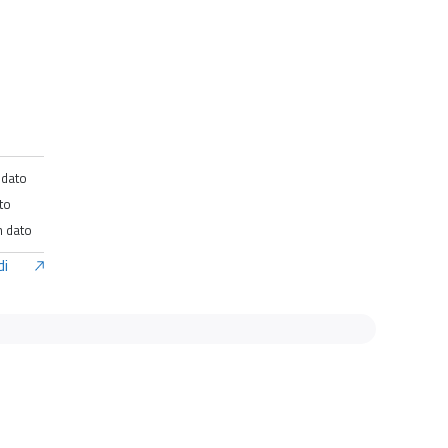
 dato
to
 dato
di