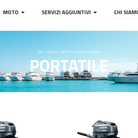
MOTO
SERVIZI AGGIUNTIVI
CHI SIAM
Casa
>
Navtika
>
Motori fuoribordo
>
Portatile
PORTATILE