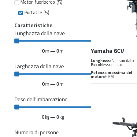
(
5
)
Motori fuoribordo
(
5
)
Portatile
Caratteristiche
Lunghezza della nave
Yamaha 6CV
0
m
—
0
m
Lunghezza
Nessun dato
Peso
Nessun dato
Larghezza della nave
Potenza massima del
motore
6 KM
0
m
—
0
m
Peso dell'imbarcazione
0
kg
—
0
kg
Numero di persone