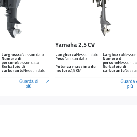
Yamaha 2,5 CV
Larghezza
Nessun dato
Lunghezza
Nessun dato
Larghezza
Nessun
Numero di
Peso
Nessun dato
Numero di
persone
Nessun dato
persone
Nessun da
Serbatoio di
Potenza massima del
Serbatoio di
carburante
Nessun dato
motore
2,5 KM
carburante
Nessun
Guarda di
Guarda 
più
più