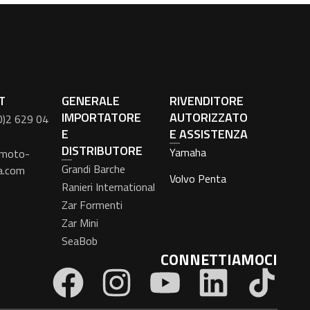
T
GENERALE
RIVENDITORE
IMPORTATORE
AUTORIZZATO
0)2 629 04
E
E ASSISTENZA
DISTRIBUTORE
Yamaha
moto-
Grandi Barche
a.com
Volvo Penta
Ranieri International
Zar Formenti
Zar Mini
SeaBob
CONNETTIAMOCI