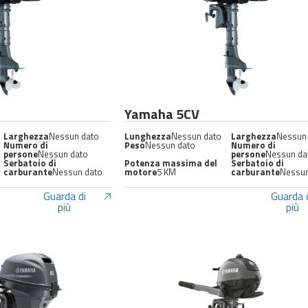
Yamaha 5CV
Larghezza
Nessun dato
Lunghezza
Nessun dato
Larghezza
Nessun
Numero di
Peso
Nessun dato
Numero di
persone
Nessun dato
persone
Nessun da
Serbatoio di
Potenza massima del
Serbatoio di
carburante
Nessun dato
motore
5 KM
carburante
Nessun
Guarda di
Guarda 
più
più