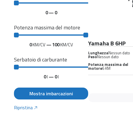
0
—
0
Potenza massima del motore
Yamaha B 6HP
0
KM/CV
—
100
KM/CV
Lunghezza
Nessun dato
Peso
Nessun dato
Serbatoio di carburante
Potenza massima del
motore
6 KM
0
l
—
0
l
Mostra imbarcazioni
Ripristina