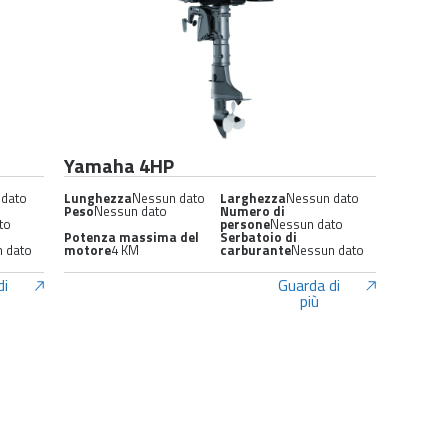
Yamaha 4HP
 dato
Lunghezza
Nessun dato
Larghezza
Nessun dato
Peso
Nessun dato
Numero di
to
persone
Nessun dato
Potenza massima del
Serbatoio di
 dato
motore
4 KM
carburante
Nessun dato
di
Guarda di
più