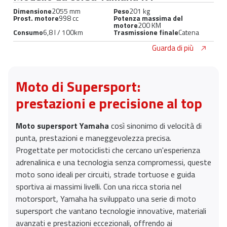
Dimensione
2055 mm
Peso
201 kg
Prost. motore
998 cc
Potenza massima del
motore
200 KM
Consumo
6,8 l / 100km
Trasmissione finale
Catena
Guarda di più
Moto di Supersport:
prestazioni e precisione al top
Moto supersport Yamaha
così sinonimo di velocità di
punta, prestazioni e maneggevolezza precisa.
Progettate per motociclisti che cercano un'esperienza
adrenalinica e una tecnologia senza compromessi, queste
moto sono ideali per circuiti, strade tortuose e guida
sportiva ai massimi livelli. Con una ricca storia nel
motorsport, Yamaha ha sviluppato una serie di moto
supersport che vantano tecnologie innovative, materiali
avanzati e prestazioni eccezionali, offrendo ai