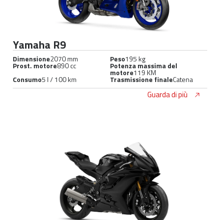
Yamaha R9
Dimensione
2070 mm
Peso
195 kg
Prost. motore
890 cc
Potenza massima del
motore
119 KM
Consumo
5 l / 100 km
Trasmissione finale
Catena
Guarda di più