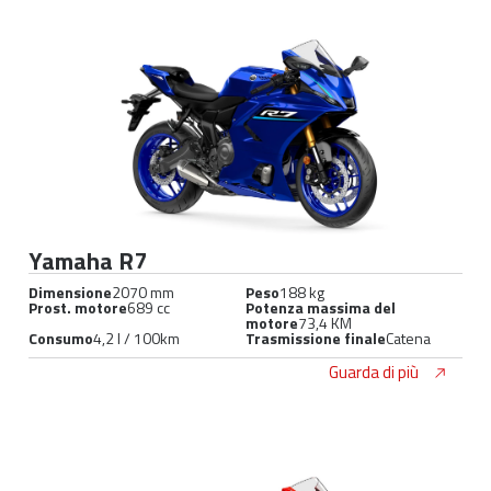
Yamaha R7
Dimensione
2070 mm
Peso
188 kg
Prost. motore
689 cc
Potenza massima del
motore
73,4 KM
Consumo
4,2 l / 100km
Trasmissione finale
Catena
Guarda di più