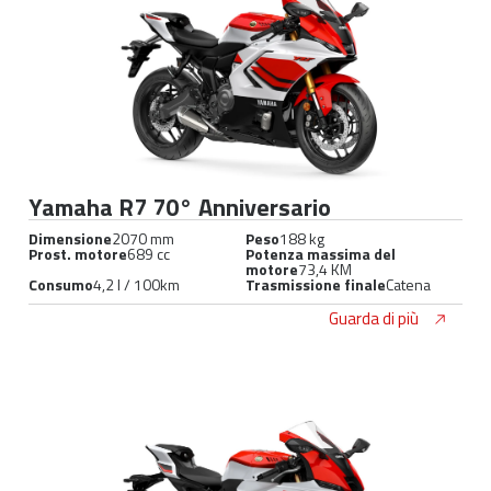
Yamaha R7 70° Anniversario
Dimensione
2070 mm
Peso
188 kg
Prost. motore
689 cc
Potenza massima del
motore
73,4 KM
Consumo
4,2 l / 100km
Trasmissione finale
Catena
Guarda di più