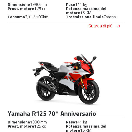
Dimensione
1990 mm
Peso
141 kg
Prost. motore
125 cc
Potenza massima del
motore
15 KM
Consumo
2,1 l / 100km
Trasmissione finale
Catena
Guarda di più
Yamaha R125 70° Anniversario
Dimensione
1990 mm
Peso
141 kg
Prost. motore
125 cc
Potenza massima del
motore
15 KM