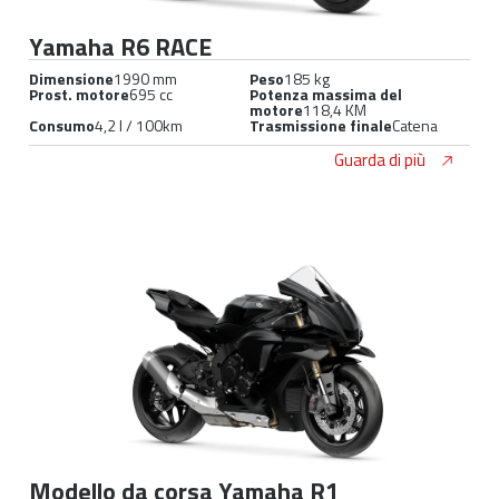
Yamaha R6 RACE
Dimensione
1990 mm
Peso
185 kg
Prost. motore
695 cc
Potenza massima del
motore
118,4 KM
Consumo
4,2 l / 100km
Trasmissione finale
Catena
Guarda di più
Modello da corsa Yamaha R1