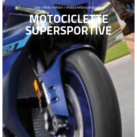
Casa
>
Moto
>
Motori
>
Motociclette supersportive
MOTOCICLETTE
SUPERSPORTIVE