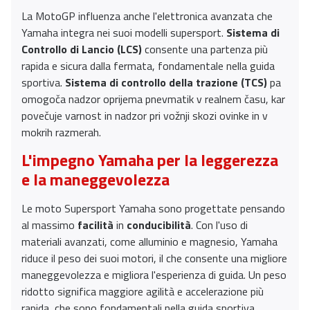
La MotoGP influenza anche l'elettronica avanzata che
Yamaha integra nei suoi modelli supersport.
Sistema di
Controllo di Lancio (LCS)
consente una partenza più
rapida e sicura dalla fermata, fondamentale nella guida
sportiva.
Sistema di controllo della trazione (TCS)
pa
omogoča nadzor oprijema pnevmatik v realnem času, kar
povečuje varnost in nadzor pri vožnji skozi ovinke in v
mokrih razmerah.
L'impegno Yamaha per la leggerezza
e la maneggevolezza
Le moto Supersport Yamaha sono progettate pensando
al massimo
facilità
in
conducibilità
. Con l'uso di
materiali avanzati, come alluminio e magnesio, Yamaha
riduce il peso dei suoi motori, il che consente una migliore
maneggevolezza e migliora l'esperienza di guida. Un peso
ridotto significa maggiore agilità e accelerazione più
rapida, che sono fondamentali nella guida sportiva.