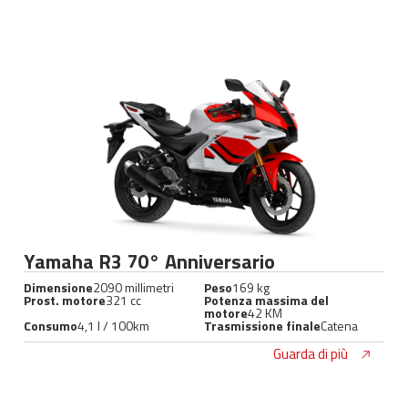
Yamaha R3 70° Anniversario
Dimensione
2090 millimetri
Peso
169 kg
Prost. motore
321 cc
Potenza massima del
motore
42 KM
Consumo
4,1 l / 100km
Trasmissione finale
Catena
Guarda di più