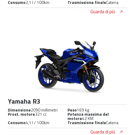
Consumo
2,1 l / 100km
Trasmissione finale
Catena
Guarda di più
Yamaha R3
Dimensione
2090 millimetri
Peso
169 kg
Prost. motore
321 cc
Potenza massima del
motore
42 KM
Consumo
4,1 l / 100km
Trasmissione finale
Catena
Guarda di più