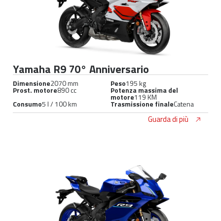
Yamaha R9 70° Anniversario
Dimensione
2070 mm
Peso
195 kg
Prost. motore
890 cc
Potenza massima del
motore
119 KM
Consumo
5 l / 100 km
Trasmissione finale
Catena
Guarda di più