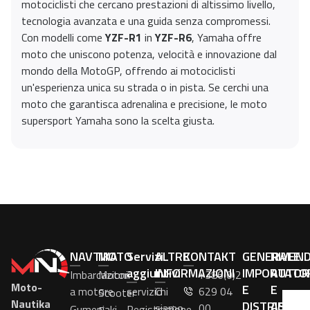
motociclisti che cercano prestazioni di altissimo livello,
tecnologia avanzata e una guida senza compromessi.
Con modelli come
YZF-R1
in
YZF-R6
, Yamaha offre
moto che uniscono potenza, velocità e innovazione dal
mondo della MotoGP, offrendo ai motociclisti
un'esperienza unica su strada o in pista. Se cerchi una
moto che garantisca adrenalina e precisione, le moto
supersport Yamaha sono la scelta giusta.
NAVTIKA
MOTO
Servizi
ALTRE
KONTAKT
GENERALE
RIVEN
aggiuntivi
INFORMAZIONI
IMPORTATO
AUTOR
Imbarcazioni
Motori
+386(0)2
Moto-
E
E
a motore
servizio
Chi
629 04
Scooter
Nautika
DISTRIBUTO
ASSIS
siamo
00
Gumenjaki
Registrazione