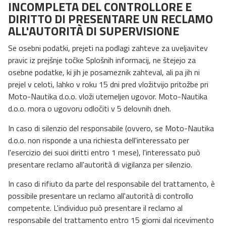
INCOMPLETA DEL CONTROLLORE E
DIRITTO DI PRESENTARE UN RECLAMO
ALL'AUTORITÀ DI SUPERVISIONE
Se osebni podatki, prejeti na podlagi zahteve za uveljavitev
pravic iz prejšnje točke Splošnih informacij, ne štejejo za
osebne podatke, ki jih je posameznik zahteval, ali pa jih ni
prejel v celoti, lahko v roku 15 dni pred vložitvijo pritožbe pri
Moto-Nautika d.o.o. vloži utemeljen ugovor. Moto-Nautika
d.o.o. mora o ugovoru odločiti v 5 delovnih dneh.
In caso di silenzio del responsabile (ovvero, se Moto-Nautika
d.o.o. non risponde a una richiesta dell'interessato per
l'esercizio dei suoi diritti entro 1 mese), l'interessato può
presentare reclamo all'autorità di vigilanza per silenzio.
In caso di rifiuto da parte del responsabile del trattamento, è
possibile presentare un reclamo all'autorità di controllo
competente. L'individuo può presentare il reclamo al
responsabile del trattamento entro 15 giorni dal ricevimento