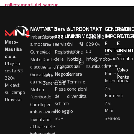
collegamenti del sangue
.
NAVTIKA
MOTO
Servizi
ALTRE
KONTAKT
GENERALE
RIVEN
aggiuntivi
INFORMAZIONI
IMPORTATO
AUTOR
Imbarcazioni
Motori
+386(0)2
Moto-
E
E
a motore
servizio
Chi
629 04
Scooter
Nautika
DISTRIBUTO
ASSIS
siamo
00
Gumenjaki
Registrazione
E-
d.o.o.
Grandi
Yamaha
delle
Notizie
info@moto-
Moto
Ruote
Ptujska
Barche
imbarcazioni
attuali
nautika.com
d'acqua
Fuoristrada
Volvo
cesta 63
Ranieri
Negozio
Carriera
Giocattoli
Neve
Penta
2204
International
online
da mare
Termini e
Generatore
Miklavž
Zar
Piese
condizioni
Motori
sul campo
Formenti
de
di vendita
fuoribordo
Dravsko
schimb
Zar
Carrelli per
Mini
Noleggio
imbarcazioni
SUP
SeaBob
Inventario
attuale delle
imbarcazioni