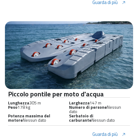
Guarda di più
Piccolo pontile per moto d'acqua
Lunghezza
305 m
Larghezza
147 m
Peso
178 kg
Numero di persone
Nessun
dato
Potenza massima del
Serbatoio di
motore
Nessun dato
carburante
Nessun dato
Guarda di più