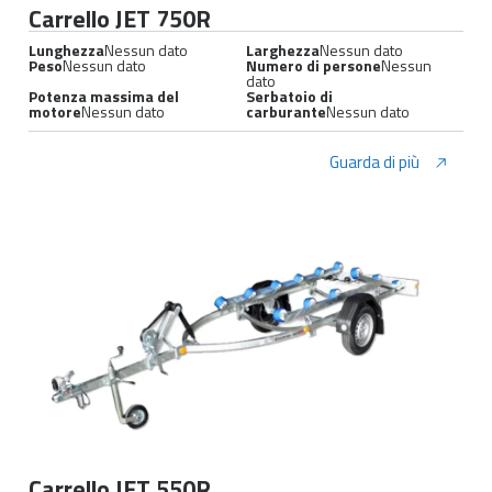
Carrello JET 750R
Lunghezza
Nessun dato
Larghezza
Nessun dato
Peso
Nessun dato
Numero di persone
Nessun
dato
Potenza massima del
Serbatoio di
motore
Nessun dato
carburante
Nessun dato
Guarda di più
Carrello JET 550R