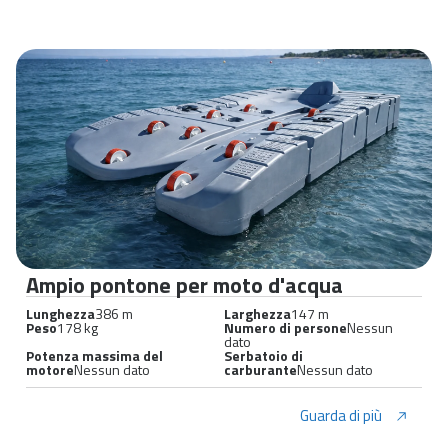
Ampio pontone per moto d'acqua
Lunghezza
386 m
Larghezza
147 m
Peso
178 kg
Numero di persone
Nessun
dato
Potenza massima del
Serbatoio di
motore
Nessun dato
carburante
Nessun dato
Guarda di più