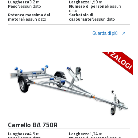
Lunghezza
3,2 m
Larghezza
1,59 m
Peso
Nessun dato
Numero di persone
Nessun
dato
Potenza massima del
Serbatoio di
motore
Nessun dato
carburante
Nessun dato
Guarda di più
Carrello BA 750R
Lunghezza
4,5 m
Larghezza
1,74 m
Peso
Nessun dato
Numero di persone
Nessun