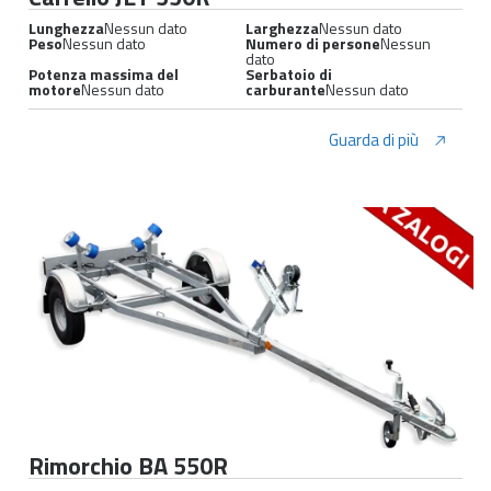
Lunghezza
Nessun dato
Larghezza
Nessun dato
Peso
Nessun dato
Numero di persone
Nessun
dato
Potenza massima del
Serbatoio di
motore
Nessun dato
carburante
Nessun dato
Guarda di più
Rimorchio BA 550R