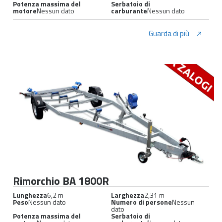
Potenza massima del
Serbatoio di
motore
Nessun dato
carburante
Nessun dato
Guarda di più
Rimorchio BA 1800R
Lunghezza
6,2 m
Larghezza
2,31 m
Peso
Nessun dato
Numero di persone
Nessun
dato
Potenza massima del
Serbatoio di