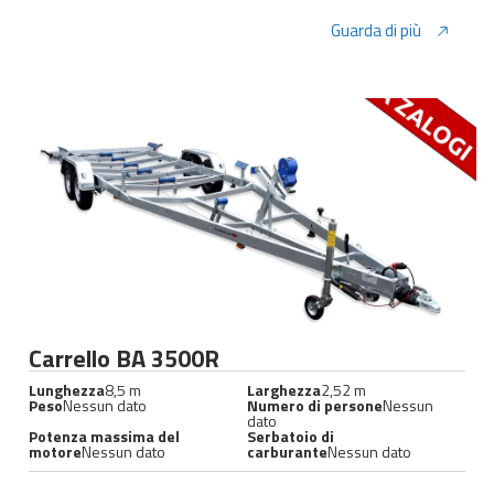
Guarda di più
Carrello BA 3500R
Lunghezza
8,5 m
Larghezza
2,52 m
Peso
Nessun dato
Numero di persone
Nessun
dato
Potenza massima del
Serbatoio di
motore
Nessun dato
carburante
Nessun dato