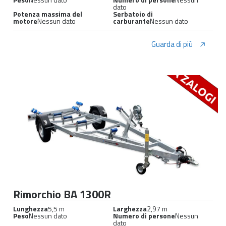
dato
Potenza massima del
Serbatoio di
motore
Nessun dato
carburante
Nessun dato
Guarda di più
Rimorchio BA 1300R
Lunghezza
5,5 m
Larghezza
2,97 m
Peso
Nessun dato
Numero di persone
Nessun
dato