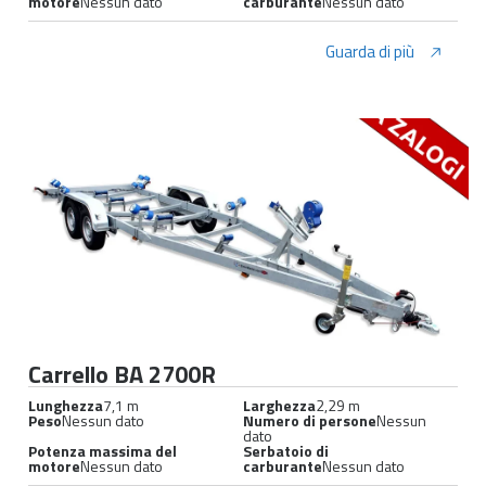
motore
Nessun dato
carburante
Nessun dato
Guarda di più
Carrello BA 2700R
Lunghezza
7,1 m
Larghezza
2,29 m
Peso
Nessun dato
Numero di persone
Nessun
dato
Potenza massima del
Serbatoio di
motore
Nessun dato
carburante
Nessun dato