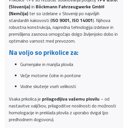
(Slovenija)
in
Böckmann Fahrzeugwerke GmbH
(Nemčija)
ter so izdelane v Sloveniji po najvišjih
standardih kakovosti (
ISO 9001, ISO 14001
). Njihova
robustna konstrukcija, napredna tehnologija izdelave in
premišljena zasnova omogočajo dolgo življenjsko dobo in
optimalno varnost med prevozom.
Na voljo so prikolice za:
Gumenjake in manjša plovila
Večje motorne čolne in pontone
Vodne skuterje vseh velikosti
Vsaka prikolica je
prilagodljiva vašemu plovilu
– od
nastavitve valjčkov, prilagoditve nosilnosti do možnosti
homologacije in preklada plovila z uporabo dvigal (po
predhodnem dogovoru).