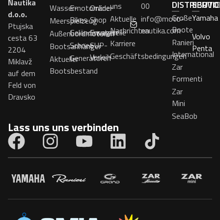
Nautika
DISTRIBUTO
SERVI
uns
00
Wassermotorräder
E-
Online-
d.o.o.
Große
Yamaha
Aktuelle
info@moto-
Bikes
Shop
Meerspielzeug
Ptujska
Boote
Nachrichten
nautika.com
Geländewagen
Ersatzteile
Außenbordmotoren
Volvo
cesta 63
Ranieri
Karriere
Schnee
SUP-
Bootsanhänger
Penta
2204
International
Geschäftsbedingungen
Verleih
Generatoren
Aktueller
Miklavž
Zar
Bootsbestand
auf dem
Formenti
Feld von
Zar
Dravsko
Mini
SeaBob
Lass uns uns verbinden