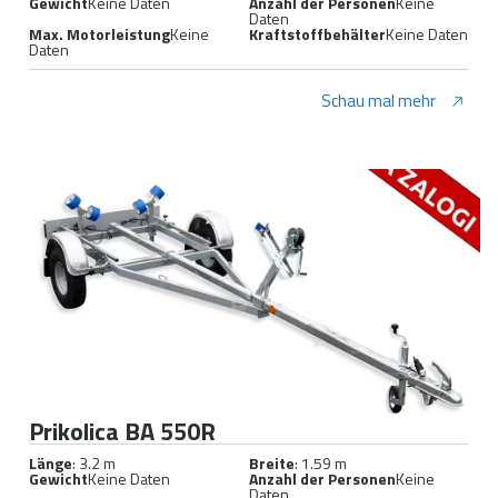
Gewicht
Keine Daten
Anzahl der Personen
Keine
Daten
Max. Motorleistung
Keine
Kraftstoffbehälter
Keine Daten
Daten
Schau mal mehr
Prikolica BA 550R
Länge
: 3.2 m
Breite
: 1.59 m
Gewicht
Keine Daten
Anzahl der Personen
Keine
Daten