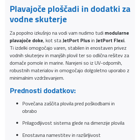
Plavajoče ploščadi in dodatki za
vodne skuterje
Za popolno izkušnjo na vodi vam nudimo tudi
modularne
plavajoče doke
, kot sta
JetPort Plus
in
JetPort Flexi
.
Ti izdelki omogočajo varen, stabilen in enostaven privez
vodnih skuterjev in manjših plovil ter so odlična rešitev za
domače pomole in marine. Narejeni so iz UV-odpornih,
robustnih materialov in omogočajo dolgoletno uporabo z
minimalnim vzdrževanjem.
Prednosti dodatkov:
Povečana zaščita plovila pred poškodbami in
obrabo
Prilagodljivost sistema glede na dimenzije plovila
Enostavna namestitev in razširljivost