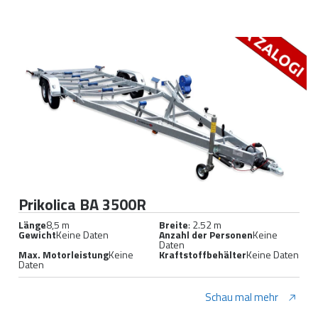
Prikolica BA 3500R
Länge
8,5 m
Breite
: 2.52 m
Gewicht
Keine Daten
Anzahl der Personen
Keine
Daten
Max. Motorleistung
Keine
Kraftstoffbehälter
Keine Daten
Daten
Schau mal mehr