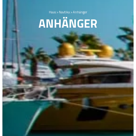
Haus
>
Navtika
>
Anhänger
ANHÄNGER