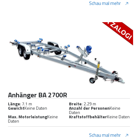
Schau mal mehr
Anhänger BA 2700R
Länge
: 7.1 m
Breite
: 2.29 m
Gewicht
Keine Daten
Anzahl der Personen
Keine
Daten
Max. Motorleistung
Keine
Kraftstoffbehälter
Keine Daten
Daten
Schau mal mehr