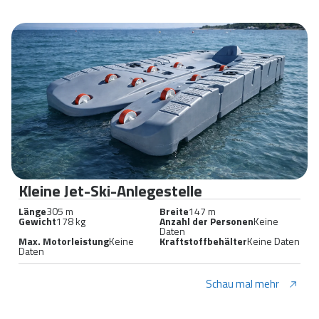
Kleine Jet-Ski-Anlegestelle
Länge
305 m
Breite
147 m
Gewicht
178 kg
Anzahl der Personen
Keine
Daten
Max. Motorleistung
Keine
Kraftstoffbehälter
Keine Daten
Daten
Schau mal mehr