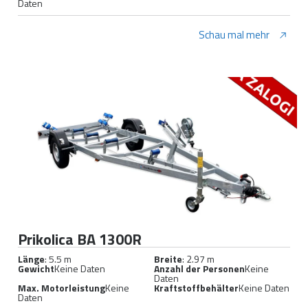
Daten
Schau mal mehr
Prikolica BA 1300R
Länge
: 5.5 m
Breite
: 2.97 m
Gewicht
Keine Daten
Anzahl der Personen
Keine
Daten
Max. Motorleistung
Keine
Kraftstoffbehälter
Keine Daten
Daten