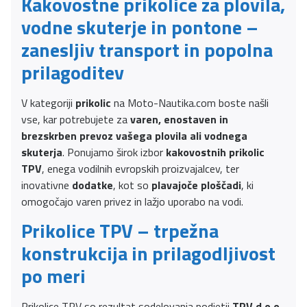
Kakovostne prikolice za plovila,
vodne skuterje in pontone –
zanesljiv transport in popolna
prilagoditev
V kategoriji
prikolic
na Moto-Nautika.com boste našli
vse, kar potrebujete za
varen, enostaven in
brezskrben prevoz vašega plovila ali vodnega
skuterja
. Ponujamo širok izbor
kakovostnih prikolic
TPV
, enega vodilnih evropskih proizvajalcev, ter
inovativne
dodatke
, kot so
plavajoče ploščadi
, ki
omogočajo varen privez in lažjo uporabo na vodi.
Prikolice TPV – trpežna
konstrukcija in prilagodljivost
po meri
Prikolice TPV so rezultat sodelovanja podjetij
TPV d.o.o.