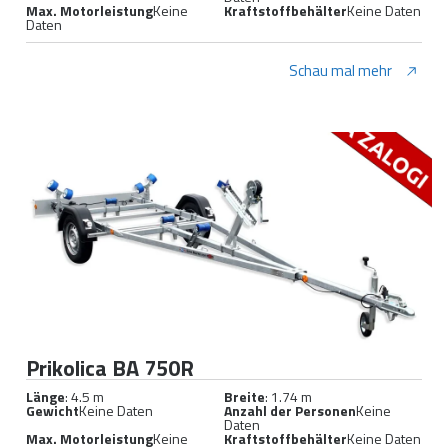
Max. Motorleistung
Keine
Kraftstoffbehälter
Keine Daten
Daten
Schau mal mehr
Prikolica BA 750R
Länge
: 4.5 m
Breite
: 1.74 m
Gewicht
Keine Daten
Anzahl der Personen
Keine
Daten
Max. Motorleistung
Keine
Kraftstoffbehälter
Keine Daten