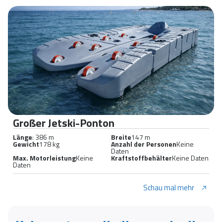
Großer Jetski-Ponton
Länge
: 386 m
Breite
147 m
Gewicht
178 kg
Anzahl der Personen
Keine
Daten
Max. Motorleistung
Keine
Kraftstoffbehälter
Keine Daten
Daten
Schau mal mehr