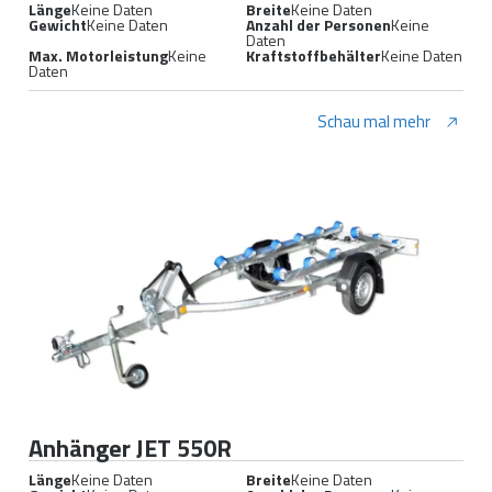
Länge
Keine Daten
Breite
Keine Daten
Gewicht
Keine Daten
Anzahl der Personen
Keine
Daten
Max. Motorleistung
Keine
Kraftstoffbehälter
Keine Daten
Daten
Schau mal mehr
Anhänger JET 550R
Länge
Keine Daten
Breite
Keine Daten