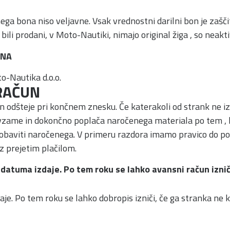
ga bona niso veljavne. Vsak vrednostni darilni bon je zaščite
bili prodani, v Moto-Nautiki, nimajo original žiga , so neakti
ONA
o-Nautika d.o.o.
RAČUN
 in odšteje pri končnem znesku. Če katerakoli od strank ne i
zame in dokončno poplača naročenega materiala po tem , ko
obaviti naročenega. V primeru razdora imamo pravico do por
z prejetim plačilom.
datuma izdaje. Po tem roku se lahko avansni račun iznič
je. Po tem roku se lahko dobropis izniči, če ga stranka ne ko