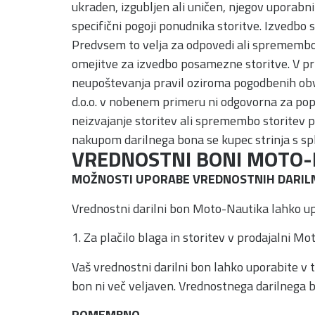
ukraden, izgubljen ali uničen, njegov uporabnik
specifični pogoji ponudnika storitve. Izvedbo s
Predvsem to velja za odpovedi ali spremembo 
omejitve za izvedbo posamezne storitve. V pri
neupoštevanja pravil oziroma pogodbenih obvez
d.o.o. v nobenem primeru ni odgovorna za pop
neizvajanje storitev ali spremembo storitev p
nakupom darilnega bona se kupec strinja s sp
VREDNOSTNI BONI MOTO-
MOŽNOSTI UPORABE VREDNOSTNIH DARIL
Vrednostni darilni bon Moto-Nautika lahko up
1. Za plačilo blaga in storitev v prodajalni 
Vaš vrednostni darilni bon lahko uporabite v
bon ni več veljaven. Vrednostnega darilnega b
POMEMBNO