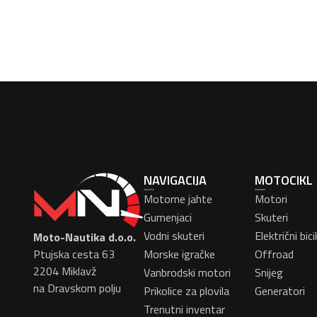
NAVIGACIJA
MOTOCIKL
Motorne jahte
Motori
Gumenjaci
Skuteri
Vodni skuteri
Električni bicik
Moto-Nautika d.o.o.
Ptujska cesta 63
Morske igračke
Offroad
2204 Miklavž
Vanbrodski motori
Snijeg
na Dravskom polju
Prikolice za plovila
Generatori
Trenutni inventar