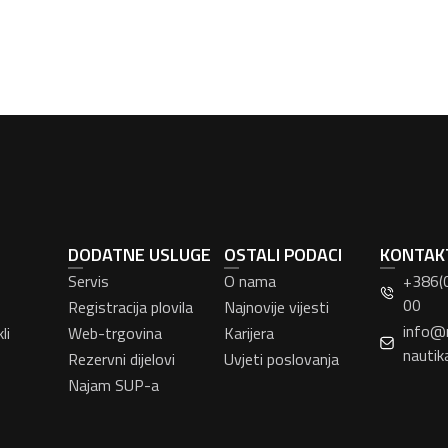
DODATNE USLUGE
OSTALI PODACI
KONTAK
Servis
O nama
+386(
00
Registracija plovila
Najnovije vijesti
info@
li
Web-trgovina
Karijera
nautik
Rezervni dijelovi
Uvjeti poslovanja
Najam SUP-a