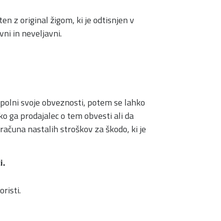
n z original žigom, ki je odtisnjen v
vni in neveljavni.
zpolni svoje obveznosti, potem se lahko
 ga prodajalec o tem obvesti ali da
ačuna nastalih stroškov za škodo, ki je
i.
risti.