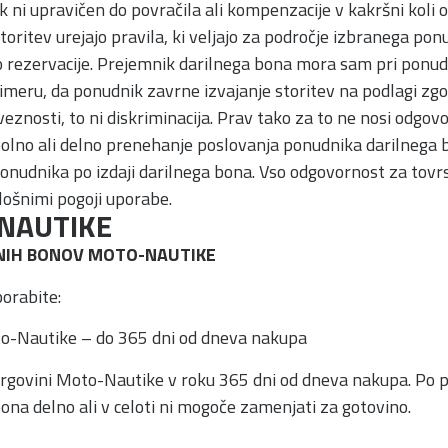
 ni upravičen do povračila ali kompenzacije v kakršni koli obl
toritev urejajo pravila, ki veljajo za področje izbranega ponu
rezervacije. Prejemnik darilnega bona mora sam pri ponudn
meru, da ponudnik zavrne izvajanje storitev na podlagi zgo
nosti, to ni diskriminacija. Prav tako za to ne nosi odgov
olno ali delno prenehanje poslovanja ponudnika darilnega b
onudnika po izdaji darilnega bona. Vso odgovornost za tovr
lošnimi pogoji uporabe.
NAUTIKE
NIH BONOV MOTO-NAUTIKE
orabite:
Moto-Nautike – do 365 dni od dneva nakupa
 trgovini Moto-Nautike v roku 365 dni od dneva nakupa. Po p
ona delno ali v celoti ni mogoče zamenjati za gotovino.