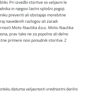
iki. Pri izvedbi storitve so veljavni le
dnika in njegovi lastni splošni pogoji.
iku preveriti ali obstajajo morebitne
raj navedenih razlogov ali zaradi
ornosti Moto-Nautika d.o.o.. Moto-Nautika
ona, prav tako ne za popolno ali delno
stne primere nosi ponudnik storitve. Z
oteku datuma veljavnosti vrednostni darilni