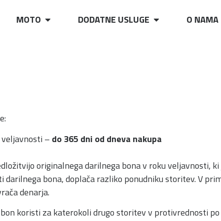
MOTO
DODATNE USLUGE
O NAMA
e:
 veljavnosti –
do 365 dni od dneva nakupa
edložitvijo originalnega darilnega bona v roku veljavnosti, k
ti darilnega bona, doplača razliko ponudniku storitev. V pri
vrača denarja.
on koristi za katerokoli drugo storitev v protivrednosti po c