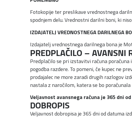
Fotokopije ter preslikave vrednostnega darilne
spodnjem delu. Vrednostni darilni boni, ki niso 
IZDAJATELJ VREDNOSTNEGA DARILNEGA B
Izdajatelj vrednostnega darilnega bona je Mot
PREDPLAČILO – AVANSNI 
Predplačilo se pri izstavitvi računa poračuna
pogodba razdere. To pomeni, če kupec ne prev
prodajalec ne more zaradi drugih razlogov izd
nastala z naročilom, katera se bo poračunala 
Veljavnost avansnega računa je 365 dni od 
DOBROPIS
Veljavnost dobropisa je 365 dni od datuma izda