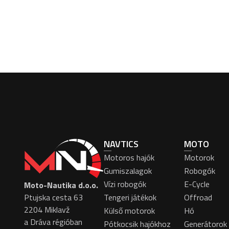
NAVTICS
MOTO
Motoros hajók
Motorok
Gumiszalagok
Robogók
Vízi robogók
E-Cycle
Moto-Nautika d.o.o.
Ptujska cesta 63
Tengeri játékok
Offroad
2204 Miklavž
Külső motorok
Hó
a Dráva régióban
Pótkocsik hajókhoz
Generátorok