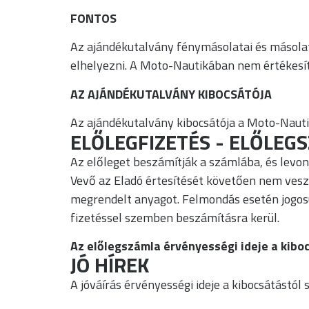
FONTOS
Az ajándékutalvány fénymásolatai és másolata
elhelyezni. A Moto-Nautikában nem értékesít
AZ AJÁNDÉKUTALVÁNY KIBOCSÁTÓJA
Az ajándékutalvány kibocsátója a Moto-Nautik
ELŐLEGFIZETÉS - ELŐLEG
Az előleget beszámítják a számlába, és levonj
Vevő az Eladó értesítését követően nem veszi 
megrendelt anyagot. Felmondás esetén jogosu
fizetéssel szemben beszámításra kerül.
Az előlegszámla érvényességi ideje a kibo
JÓ HÍREK
A jóváírás érvényességi ideje a kibocsátástól