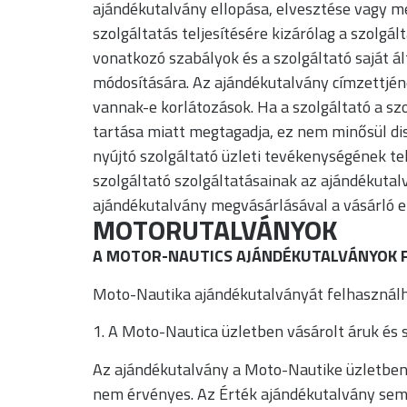
ajándékutalvány ellopása, elvesztése vagy m
szolgáltatás teljesítésére kizárólag a szolgál
vonatkozó szabályok és a szolgáltató saját á
módosítására. Az ajándékutalvány címzettjének
vannak-e korlátozások. Ha a szolgáltató a sz
tartása miatt megtagadja, ez nem minősül di
nyújtó szolgáltató üzleti tevékenységének te
szolgáltató szolgáltatásainak az ajándékutalv
ajándékutalvány megvásárlásával a vásárló el
MOTORUTALVÁNYOK
A MOTOR-NAUTICS AJÁNDÉKUTALVÁNYOK F
Moto-Nautika ajándékutalványát felhasználh
1. A Moto-Nautica üzletben vásárolt áruk és s
Az ajándékutalvány a Moto-Nautike üzletben 
nem érvényes. Az Érték ajándékutalvány sem