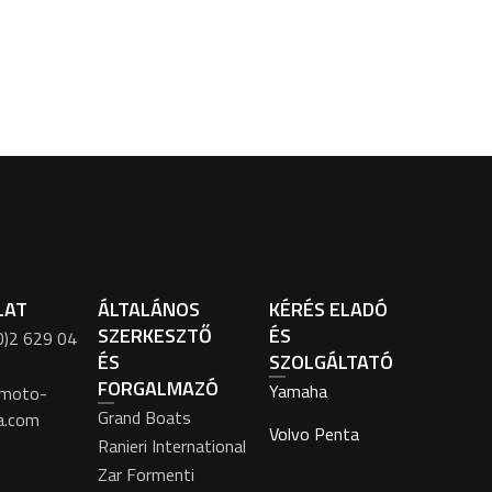
LAT
ÁLTALÁNOS
KÉRÉS ELADÓ
SZERKESZTŐ
ÉS
0)2 629 04
ÉS
SZOLGÁLTATÓ
FORGALMAZÓ
Yamaha
moto-
Grand Boats
a.com
Volvo Penta
Ranieri International
Zar Formenti