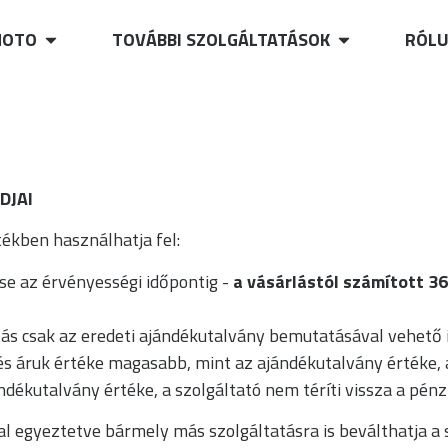
OTO
TOVÁBBI SZOLGÁLTATÁSOK
RÓL
DJAI
ékben használhatja fel:
ése az érvényességi időpontig -
a vásárlástól számított 3
atás csak az eredeti ajándékutalvány bemutatásával vehető
és áruk értéke magasabb, mint az ajándékutalvány értéke, a
dékutalvány értéke, a szolgáltató nem téríti vissza a pénz
al egyeztetve bármely más szolgáltatásra is beválthatja a 