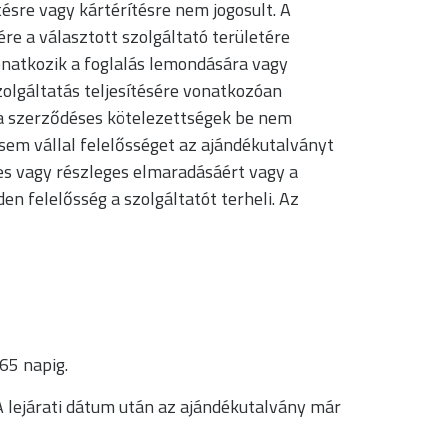
sre vagy kártérítésre nem jogosult. A
sére a választott szolgáltató területére
onatkozik a foglalás lemondására vagy
zolgáltatás teljesítésére vonatkozóan
y a szerződéses kötelezettségek be nem
sem vállal felelősséget az ajándékutalványt
jes vagy részleges elmaradásáért vagy a
en felelősség a szolgáltatót terheli. Az
65 napig.
A lejárati dátum után az ajándékutalvány már