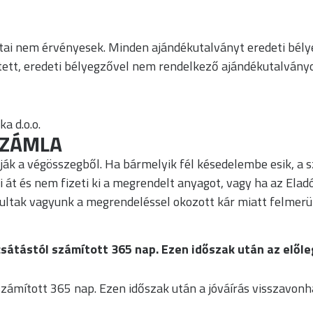
i nem érvényesek. Minden ajándékutalványt eredeti bélyegz
ett, eredeti bélyegzővel nem rendelkező ajándékutalványo
a d.o.o.
SZÁMLA
ák a végösszegből. Ha bármelyik fél késedelembe esik, a sz
át és nem fizeti ki a megrendelt anyagot, vagy ha az Eladó
ltak vagyunk a megrendeléssel okozott kár miatt felmerül
csátástól számított 365 nap. Ezen időszak után az elől
 számított 365 nap. Ezen időszak után a jóváírás visszavonh