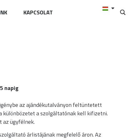
UNK
KAPCSOLAT
65 napig
 igénybe az ajándékutalványon feltüntetett
 különbözetet a szolgáltatónak kell kifizetni.
t az ügyfélnek.
szolgáltató árlistájának megfelelő áron. Az