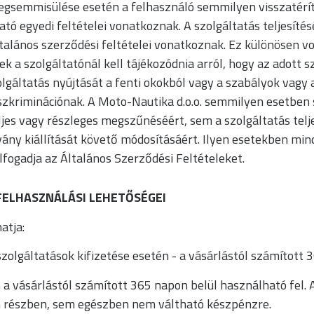
egsemmisülése esetén a felhasználó semmilyen visszatéríté
tató egyedi feltételei vonatkoznak. A szolgáltatás teljesíté
ltalános szerződési feltételei vonatkoznak. Ez különösen v
 a szolgáltatónál kell tájékozódnia arról, hogy az adott s
olgáltatás nyújtását a fenti okokból vagy a szabályok vag
szkriminációnak. A Moto-Nautika d.o.o. semmilyen esetben 
ljes vagy részleges megszűnéséért, sem a szolgáltatás tel
ány kiállítását követő módosításáért. Ilyen esetekben mind
fogadja az Általános Szerződési Feltételeket.
ELHASZNÁLÁSI LEHETŐSÉGEI
atja:
zolgáltatások kifizetése esetén - a vásárlástól számított 3
a vásárlástól számított 365 napon belül használható fel. 
 részben, sem egészben nem váltható készpénzre.