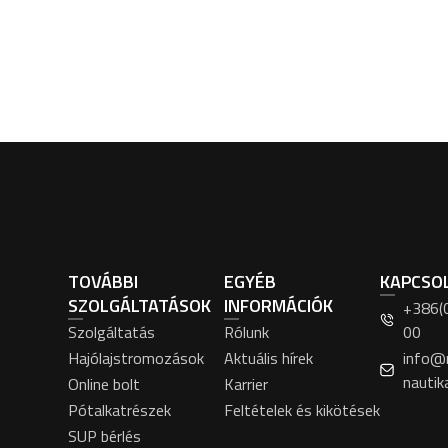
TOVÁBBI
EGYÉB
KAPCSO
SZOLGÁLTATÁSOK
INFORMÁCIÓK
+386(
Szolgáltatás
Rólunk
00
Hajólajstromozások
Aktuális hírek
info@
nautik
Online bolt
Karrier
Pótalkatrészek
Feltételek és kikötések
SUP bérlés