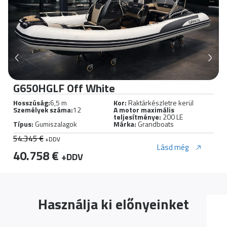
G580HGLF Off White - Maglia
Hosszúság:
5,85 m
Kor:
Raktárkészletre kerül
Személyek száma:
11
A motor maximális
teljesítménye:
150 LE
Típus:
Gumiszalagok
Márka:
Grandboats
39.743 €
+DDV
Lásd még
33.782 €
+DDV
Használja ki előnyeinket