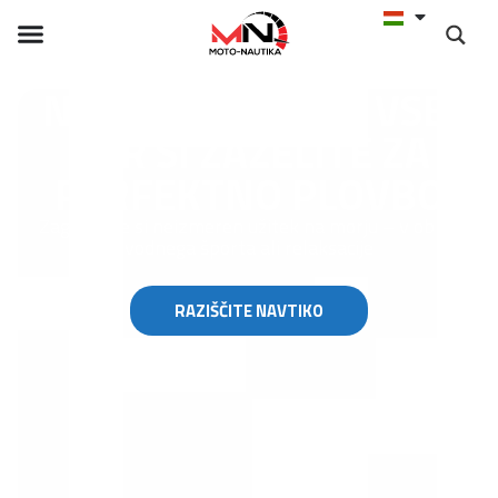
NAVTIKA ZAJEMA VSE,
KAR SI ZAŽELITE ZA
PERFEKTNO PLOVBO
Zagotovite si neizmeren užitek na morju – v obliki
vodnega športa ali relaksacije
RAZIŠČITE NAVTIKO