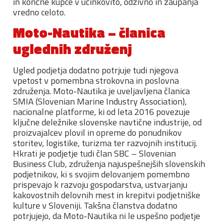
in končne kupce v učinkovito, odzivno in zaupanja
vredno celoto.
Moto-Nautika – članica
uglednih združenj
Ugled podjetja dodatno potrjuje tudi njegova
vpetost v pomembna strokovna in poslovna
združenja. Moto-Nautika je uveljavljena članica
SMIA (Slovenian Marine Industry Association),
nacionalne platforme, ki od leta 2016 povezuje
ključne deležnike slovenske navtične industrije, od
proizvajalcev plovil in opreme do ponudnikov
storitev, logistike, turizma ter razvojnih institucij.
Hkrati je podjetje tudi član SBC – Slovenian
Business Club, združenja najuspešnejših slovenskih
podjetnikov, ki s svojim delovanjem pomembno
prispevajo k razvoju gospodarstva, ustvarjanju
kakovostnih delovnih mest in krepitvi podjetniške
kulture v Sloveniji. Takšna članstva dodatno
potrjujejo, da Moto-Nautika ni le uspešno podjetje