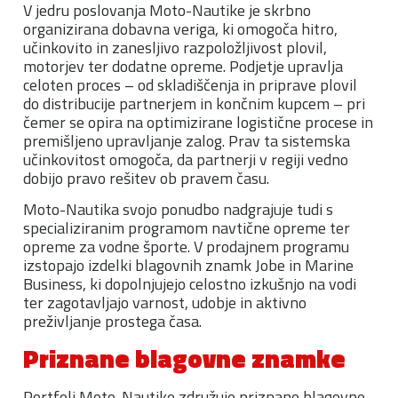
V jedru poslovanja Moto-Nautike je skrbno
organizirana dobavna veriga, ki omogoča hitro,
učinkovito in zanesljivo razpoložljivost plovil,
motorjev ter dodatne opreme. Podjetje upravlja
celoten proces – od skladiščenja in priprave plovil
do distribucije partnerjem in končnim kupcem – pri
čemer se opira na optimizirane logistične procese in
premišljeno upravljanje zalog. Prav ta sistemska
učinkovitost omogoča, da partnerji v regiji vedno
dobijo pravo rešitev ob pravem času.
Moto-Nautika svojo ponudbo nadgrajuje tudi s
specializiranim programom navtične opreme ter
opreme za vodne športe. V prodajnem programu
izstopajo izdelki blagovnih znamk Jobe in Marine
Business, ki dopolnjujejo celostno izkušnjo na vodi
ter zagotavljajo varnost, udobje in aktivno
preživljanje prostega časa.
Priznane blagovne znamke
Portfelj Moto-Nautike združuje priznane blagovne