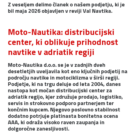
Z veseljem delimo članek o našem podjetju, ki je
bil maja 2026 objavljen v reviji Val Navtika.
Moto-Nautika: distribucijski
center, ki oblikuje prihodnost
navtike v adriatik regiji
Moto-Nautika d.o.o. se je v zadnjih dveh
desetletjih uveljavila kot eno ključnih podjetij na
področju navtike in motociklizma v širši regiji.
Podjetje, ki na trgu deluje od leta 2004, danes
nastopa kot močan distribucijski center za
adriatik regijo, kjer združuje prodajo, logistiko,
servis in strokovno podporo partnerjem ter
končnim kupcem. Njegovo poslovno stabilnost
dodatno potrjuje platinasta bonitetna ocena
AAA, ki odraža visoko raven zaupanja in
dolgoročne zanesljivosti.