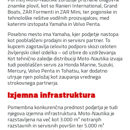
znamke plovil, kot so Ranieri International, Grand
Boats, ZAR Formenti in ZAR Mini, ter pogonske in
tehnološke rešitve vodilnih proizvajalcev, med
katerimi izstopata Yamaha in Volvo Penta.
Posebno mesto ima Yamaha, kjer podjetje nastopa
kot pooblaščeni prodajni in servisni partner. To
kupcem zagotavlja celovito podporo skozi celoten
življenjski cikel izdelka – od izbire do vzdrževanja.
Kot tehnično zaledje distribuciji Moto-Nautika izvaja
tudi pooblaščen servis za Honda Marine, Suzuki,
Mercury, Volvo Penta in Tohatsu, kar dodatno
utrjuje njen položaj kot zaupanja vrednega
strokovnega partnerja.
Izjemna infrastruktura
Pomembna konkurenčna prednost podjetja je tudi
njegova izjemna infrastruktura. Moto-Nautika je
razstavljena na več kot 3.000 m² notranjih
razstavnih in servisnih površin ter 5.000 m²