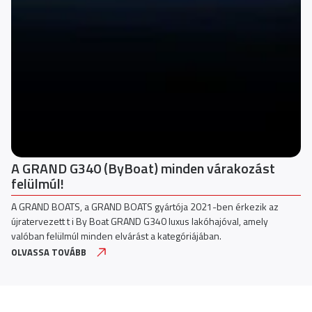
A GRAND G340 (ByBoat) minden várakozást
felülmúl!
A GRAND BOATS, a GRAND BOATS gyártója 2021-ben érkezik az
újratervezett t i By Boat GRAND G340 luxus lakóhajóval, amely
valóban felülmúl minden elvárást a kategóriájában.
OLVASSA TOVÁBB