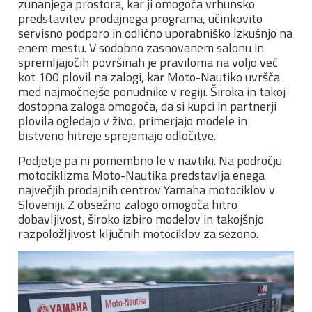
zunanjega prostora, kar ji omogoča vrhunsko
predstavitev prodajnega programa, učinkovito
servisno podporo in odlično uporabniško izkušnjo na
enem mestu. V sodobno zasnovanem salonu in
spremljajočih površinah je praviloma na voljo več
kot 100 plovil na zalogi, kar Moto-Nautiko uvršča
med najmočnejše ponudnike v regiji. Široka in takoj
dostopna zaloga omogoča, da si kupci in partnerji
plovila ogledajo v živo, primerjajo modele in
bistveno hitreje sprejemajo odločitve.
Podjetje pa ni pomembno le v navtiki. Na področju
motociklizma Moto-Nautika predstavlja enega
največjih prodajnih centrov Yamaha motociklov v
Sloveniji. Z obsežno zalogo omogoča hitro
dobavljivost, široko izbiro modelov in takojšnjo
razpoložljivost ključnih motociklov za sezono.