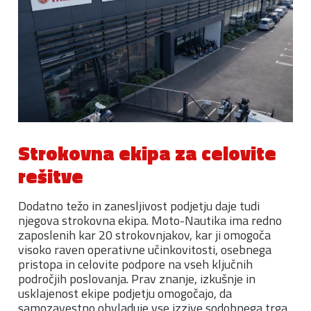
Strokovna ekipa za celovite
rešitve
Dodatno težo in zanesljivost podjetju daje tudi
njegova strokovna ekipa. Moto-Nautika ima redno
zaposlenih kar 20 strokovnjakov, kar ji omogoča
visoko raven operativne učinkovitosti, osebnega
pristopa in celovite podpore na vseh ključnih
področjih poslovanja. Prav znanje, izkušnje in
usklajenost ekipe podjetju omogočajo, da
samozavestno obvladuje vse izzive sodobnega trga