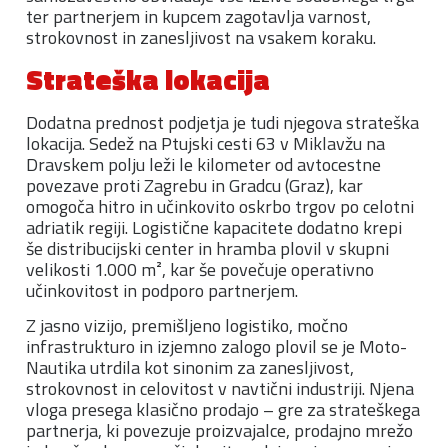
ter partnerjem in kupcem zagotavlja varnost,
strokovnost in zanesljivost na vsakem koraku.
Strateška lokacija
Dodatna prednost podjetja je tudi njegova strateška
lokacija. Sedež na Ptujski cesti 63 v Miklavžu na
Dravskem polju leži le kilometer od avtocestne
povezave proti Zagrebu in Gradcu (Graz), kar
omogoča hitro in učinkovito oskrbo trgov po celotni
adriatik regiji. Logistične kapacitete dodatno krepi
še distribucijski center in hramba plovil v skupni
velikosti 1.000 m², kar še povečuje operativno
učinkovitost in podporo partnerjem.
Z jasno vizijo, premišljeno logistiko, močno
infrastrukturo in izjemno zalogo plovil se je Moto-
Nautika utrdila kot sinonim za zanesljivost,
strokovnost in celovitost v navtični industriji. Njena
vloga presega klasično prodajo – gre za strateškega
partnerja, ki povezuje proizvajalce, prodajno mrežo