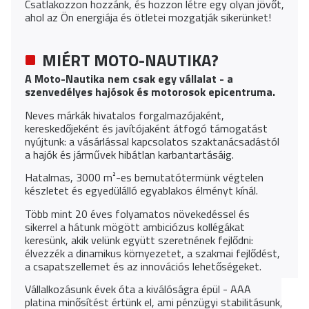
Csatlakozzon hozzánk, és hozzon létre egy olyan jövőt,
ahol az Ön energiája és ötletei mozgatják sikerünket!
MIÉRT MOTO-NAUTIKA?
A Moto-Nautika nem csak egy vállalat - a
szenvedélyes hajósok és motorosok epicentruma.
Neves márkák hivatalos forgalmazójaként,
kereskedőjeként és javítójaként átfogó támogatást
nyújtunk: a vásárlással kapcsolatos szaktanácsadástól
a hajók és járművek hibátlan karbantartásáig.
Hatalmas, 3000 m²-es bemutatótermünk végtelen
készletet és egyedülálló egyablakos élményt kínál.
Több mint 20 éves folyamatos növekedéssel és
sikerrel a hátunk mögött ambiciózus kollégákat
keresünk, akik velünk együtt szeretnének fejlődni:
élvezzék a dinamikus környezetet, a szakmai fejlődést,
a csapatszellemet és az innovációs lehetőségeket.
Vállalkozásunk évek óta a kiválóságra épül - AAA
platina minősítést értünk el, ami pénzügyi stabilitásunk,