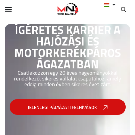
ÍGÉRETES KARRIER A
HAJÓZÁSI ÉS
MOTORKERÉKPÁROS
ÁGAZATBAN
Csatlakozzon egy 20 éves hagyományokkal
rendelkező, sikeres vállalat csapatához, amely
eddig minden évben sikeres évet zárt.
JELENLEGI PÁLYÁZATI FELHÍVÁSOK