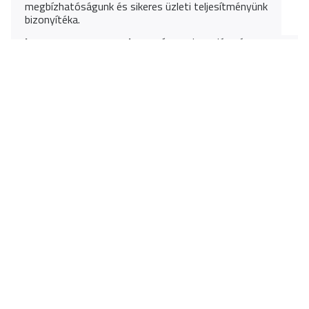
megbízhatóságunk és sikeres üzleti teljesítményünk
bizonyítéka.
Legyen a csapat tagja
, a színvonal emelése és
legendás történetek létrehozása a vízen és az úton
minden nap!
JELENLEGI PÁLYÁZATI
FELHÍVÁSOK