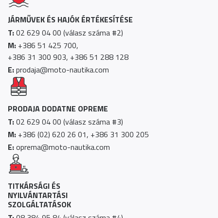
JÁRMŰVEK ÉS HAJÓK ÉRTÉKESÍTÉSE
T:
02 629 04 00 (válasz száma #2)
M:
+386 51 425 700,
+386 31 300 903, +386 51 288 128
E:
prodaja@moto-nautika.com
PRODAJA DODATNE OPREME
T:
02 629 04 00 (válasz száma #3)
M:
+386 (02) 620 26 01, +386 31 300 205
E:
oprema@moto-nautika.com
TITKÁRSÁGI ÉS
NYILVÁNTARTÁSI
SZOLGÁLTATÁSOK
T:
08 384 95 84 (válasz száma #4)