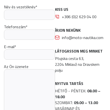
Név és vezetéknév
*
KISS US
+386 (0)2 629 04 00
Telefonszám
*
ÍRJON NEKÜNK
info@moto-nautika.com
E-mail
*
LÁTOGASSON MEG MINKET
Ptujska cesta 63,
2204 Miklavž na Dravskem
Az Ön üzenete
polju
NYITVA TARTÁS
HÉTFŐ - PÉNTEK:
08.00 –
18.00
SZOMBAT:
09.00 – 13.00
VASÁRNAP ÉS