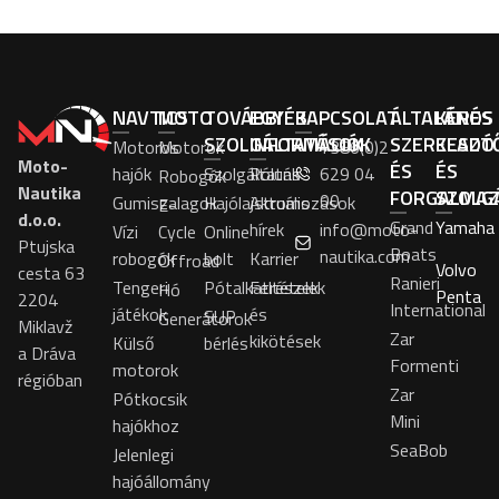
NAVTICS
MOTO
TOVÁBBI
EGYÉB
KAPCSOLAT
ÁLTALÁNOS
KÉRÉS
SZOLGÁLTATÁSOK
INFORMÁCIÓK
SZERKESZT
ELADÓ
Motoros
Motorok
+386(0)2
Moto-
ÉS
ÉS
hajók
Szolgáltatás
Rólunk
629 04
Robogók
Nautika
FORGALMA
SZOLG
00
Gumiszalagok
Hajólajstromozások
Aktuális
E-
d.o.o.
Grand
Yamaha
hírek
info@moto-
Vízi
Cycle
Online
Ptujska
Boats
nautika.com
robogók
bolt
Karrier
Offroad
Volvo
cesta 63
Ranieri
Tengeri
Pótalkatrészek
Feltételek
Hó
Penta
2204
International
játékok
és
SUP
Generátorok
Miklavž
Zar
kikötések
Külső
bérlés
a Dráva
Formenti
motorok
régióban
Zar
Pótkocsik
Mini
hajókhoz
SeaBob
Jelenlegi
hajóállomány