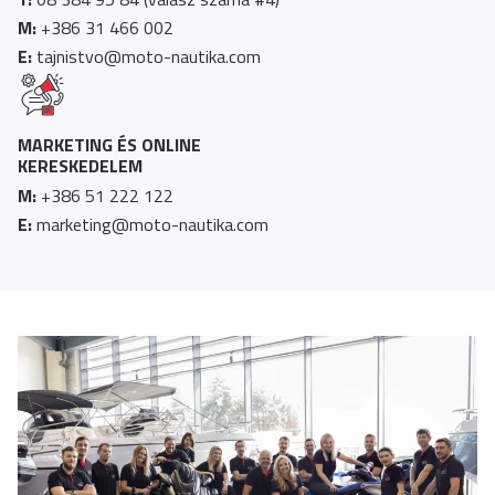
M:
+386 31 466 002
E:
tajnistvo@moto-nautika.com
MARKETING ÉS ONLINE
KERESKEDELEM
M:
+386 51 222 122
E:
marketing@moto-nautika.com