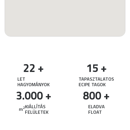
22
 +
15
 +
LET
TAPASZTALATOS
HAGYOMÁNYOK
ECIPE TAGOK
3.000
 +
800
 +
KIÁLLÍTÁS
ELADVA
2
m
FELÜLETEK
FLOAT