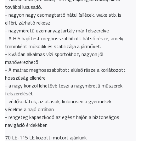
további luxusadó.
- nagyon nagy csomagtartó hátul (sílécek, wake stb. is
elfér), zárható rekesz
- nagyméretű üzemanyagtartály már felszerelve
- A HIS hajótest meghosszabbított hátsó része, amely
trimmként működik és stabilizálja a járművet.
- kiválóan alkalmas vízi sportokhoz, nagyon jól
manőverezhető
- A matrac meghosszabbított elülső része a korlátozott
hosszúság ellenére
- a nagy konzol lehetővé teszi a nagyméretű műszerek
felszerelését
- védőkorlátok, az utasok, különösen a gyermekek
védelme a hajó orrában
- rengeteg kapaszkodó az egész hajón a biztonságos
navigáció érdekében
70 LE-115 LE közötti motort ajánlunk.