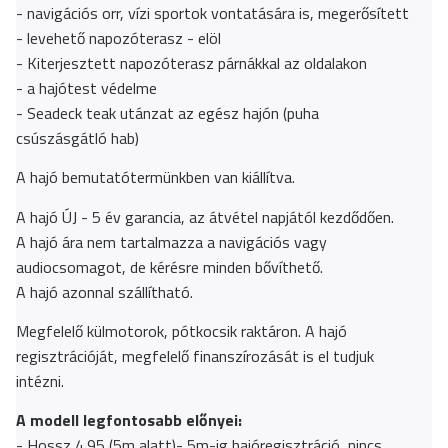
- navigációs orr, vízi sportok vontatására is, megerősített
- levehető napozóterasz - elöl
- Kiterjesztett napozóterasz párnákkal az oldalakon
- a hajótest védelme
- Seadeck teak utánzat az egész hajón (puha
csúszásgátló hab)
A hajó bemutatótermünkben van kiállítva.
A hajó ÚJ - 5 év garancia, az átvétel napjától kezdődően.
A hajó ára nem tartalmazza a navigációs vagy
audiocsomagot, de kérésre minden bővíthető.
A hajó azonnal szállítható.
Megfelelő külmotorok, pótkocsik raktáron. A hajó
regisztrációját, megfelelő finanszírozását is el tudjuk
intézni.
A modell legfontosabb előnyei:
- Hossz 4.95 (5m alatt)- 5m-ig hajóregisztráció, nincs