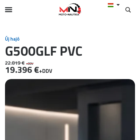
Új hajó
G500GLF PVC
22.819 €
+DDV
19.396 €
+DDV