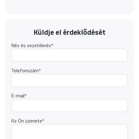
Küldje el érdeklődését
Név és vezetéknév
*
Telefonszám
*
E-mail
*
Az Ön üzenete
*