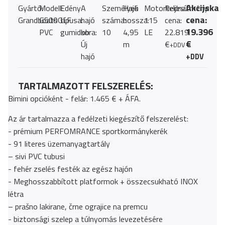
Akcijska
Gyártó:
Modell:
Edény
A
Személyek
Hajó
Motorteljesítmény:
Redna
cena:
Grandboats
G500GLF
típusa:
hajó
száma:
hossza:
115
cena:
19.396
PVC
gumidob
kora:
10
4,95
LE
22.819
€
Új
m
€
+DDV
hajó
+DDV
TARTALMAZOTT FELSZERELÉS:
Bimini opcióként - felár: 1.465 € + ÁFA.
Az ár tartalmazza a fedélzeti kiegészítő felszerelést:
- prémium PERFOMRANCE sportkormánykerék
- 91 literes üzemanyagtartály
– sivi PVC tubusi
- fehér zselés festék az egész hajón
- Meghosszabbított platformok + összecsukható INOX
létra
– prašno lakirane, črne ograjice na premcu
- biztonsági szelep a túlnyomás levezetésére