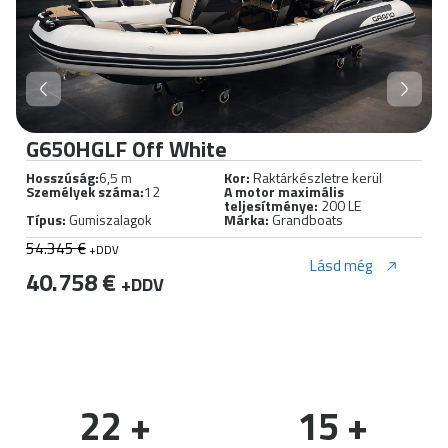
G650HGLF Off White
Hosszúság:
6,5 m
Kor:
Raktárkészletre kerül
Személyek száma:
12
A motor maximális
teljesítménye:
200 LE
Típus:
Gumiszalagok
Márka:
Grandboats
54.345 €
+DDV
Lásd még
40.758 €
+DDV
22
 +
15
 +