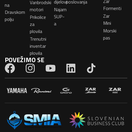
Zar
dijelovi
poslovanja
Vanbrodski
na
Formenti
motori
Najam
Dravskom
Zar
SUP-
Prikolice
polju
Mini
a
za
Morski
plovila
pas
Trenutni
inventar
plovila
POVEŽIMO SE