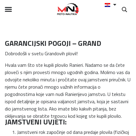
GARANCIJSKI POGOJI – GRAND
Dobrodošli v svetu Grandovih plovil!
Hvala vam što ste kupili plovilo Ranieri. Nadamo se da ćete
ploveći s njim provesti mnogo ugodnih godina. Molimo vas da
odvojite nekoliko minuta i pročitate ovaj jamstveni priručnik. U
njemu ćete pronaći mnogo važnih informacija o
pogodnostima koje vam nudi Ranierijevo jamstvo. U tekstu
ispod detaljnije je opisana valjanost jamstva, koja je sastavni
dio jamstvenog lista. Ako imate bilo kakvih pitanja, bez
oklijevanja se obratite trgovcu kod kojeg ste kupili plovilo.
JAMSTVENI UVJETI:
Jamstveni rok započinje od dana predaje plovila (fizičkoj