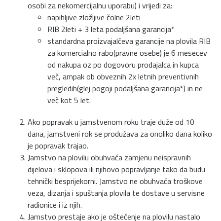
osobi za nekomercijalnu uporabu) i vrijedi za:
napihljive zložljive čolne 2leti
RIB 2leti + 3 leta podaljšana garancija*
standardna proizvajalčeva garancije na plovila RIB
za komercialno rabo(pravne osebe) je 6 mesecev
od nakupa oz po dogovoru prodajalca in kupca
več, ampak ob obveznih 2x letnih preventivnih
pregledih(glej pogoji podaljšana garancija*) in ne
več kot 5 let.
Ako popravak u jamstvenom roku traje duže od 10
dana, jamstveni rok se produžava za onoliko dana koliko
je popravak trajao.
Jamstvo na plovilu obuhvaća zamjenu neispravnih
dijelova i sklopova ili njihovo popravljanje tako da budu
tehnički besprijekorni. Jamstvo ne obuhvaća troškove
veza, dizanja i spuštanja plovila te dostave u servisne
radionice i iz njih.
Jamstvo prestaje ako je oštećenje na plovilu nastalo