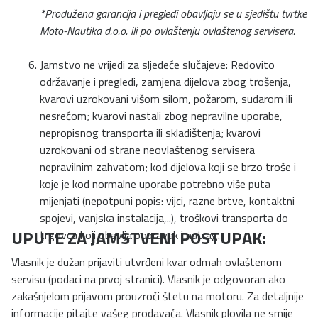
*Produžena garancija i pregledi obavljaju se u sjedištu tvrtke
Moto-Nautika d.o.o. ili po ovlaštenju ovlaštenog servisera.
Jamstvo ne vrijedi za sljedeće slučajeve: Redovito
održavanje i pregledi, zamjena dijelova zbog trošenja,
kvarovi uzrokovani višom silom, požarom, sudarom ili
nesrećom; kvarovi nastali zbog nepravilne uporabe,
nepropisnog transporta ili skladištenja; kvarovi
uzrokovani od strane neovlaštenog servisera
nepravilnim zahvatom; kod dijelova koji se brzo troše i
koje je kod normalne uporabe potrebno više puta
mijenjati (nepotpuni popis: vijci, razne brtve, kontaktni
spojevi, vanjska instalacija,..), troškovi transporta do
UPUTE ZA JAMSTVENI POSTUPAK:
trgovca koji obavlja popravak i natrag.
Vlasnik je dužan prijaviti utvrđeni kvar odmah ovlaštenom
servisu (podaci na prvoj stranici). Vlasnik je odgovoran ako
zakašnjelom prijavom prouzroči štetu na motoru. Za detaljnije
informacije pitajte vašeg prodavača. Vlasnik plovila ne smije