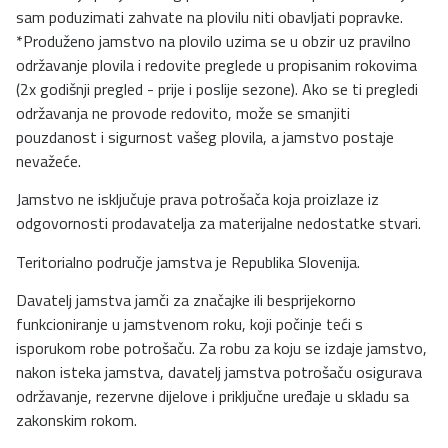
sam poduzimati zahvate na plovilu niti obavljati popravke.
*Produženo jamstvo na plovilo uzima se u obzir uz pravilno
održavanje plovila i redovite preglede u propisanim rokovima
(2x godišnji pregled - prije i poslije sezone). Ako se ti pregledi
održavanja ne provode redovito, može se smanjiti
pouzdanost i sigurnost vašeg plovila, a jamstvo postaje
nevažeće.
Jamstvo ne isključuje prava potrošača koja proizlaze iz
odgovornosti prodavatelja za materijalne nedostatke stvari.
Teritorialno područje jamstva je Republika Slovenija.
Davatelj jamstva jamči za značajke ili besprijekorno
funkcioniranje u jamstvenom roku, koji počinje teći s
isporukom robe potrošaču. Za robu za koju se izdaje jamstvo,
nakon isteka jamstva, davatelj jamstva potrošaču osigurava
održavanje, rezervne dijelove i priključne uređaje u skladu sa
zakonskim rokom.