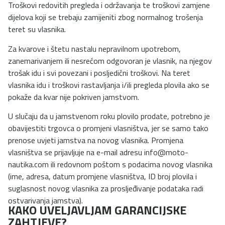
Troškovi redovitih pregleda i održavanja te troškovi zamjene
dijelova koji se trebaju zamijeniti zbog normalnog trošenja
teret su vlasnika.
Za kvarove i štetu nastalu nepravilnom upotrebom,
zanemarivanjem ili nesrećom odgovoran je vlasnik, na njegov
trošak idu i svi povezani i posljedični troškovi. Na teret
vlasnika idu i troškovi rastavljanja i/ili pregleda plovila ako se
pokaže da kvar nije pokriven jamstvom.
U slučaju da u jamstvenom roku plovilo prodate, potrebno je
obavijestiti trgovca o promjeni vlasništva, jer se samo tako
prenose uvjeti jamstva na novog vlasnika. Promjena
vlasništva se prijavljuje na e-mail adresu
info@moto-
nautika.com
ili redovnom poštom s podacima novog vlasnika
(ime, adresa, datum promjene vlasništva, ID broj plovila i
suglasnost novog vlasnika za prosljeđivanje podataka radi
ostvarivanja jamstva).
KAKO UVELJAVLJAM GARANCIJSKE
ZAHTJEVE?