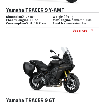
Yamaha TRACER 9 Y-AMT
Dimension
2175 mm
Weight
224 kg
Cheers. engine
890 cc
Max. engine power
119 km
Consumption
5.0 L / 100 km
Final transmission
Chain
See more
Yamaha TRACER 9 GT