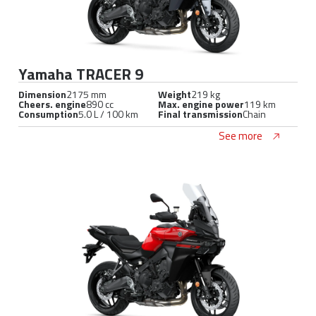
Yamaha TRACER 9
Dimension
2175 mm
Weight
219 kg
Cheers. engine
890 cc
Max. engine power
119 km
Consumption
5.0 L / 100 km
Final transmission
Chain
See more