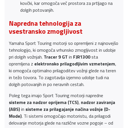
kovčki, kar omogoča več prostora za prtljago na
dolgih potovanjih.
Napredna tehnologija za
vsestransko zmogljivost
Yamaha Sport Touring motorji so opremljeni z najnovejšo
tehnologijo, ki omogoča vrhunsko zmogljivost in udobje
pri dolgih vožnjah.
Tracer 9 GT
in
FJR1300
sta
opremljena z
elektronsko prilagodljivim vzmetenjem
,
ki omogoča optimalno prilagoditev vožnji glede na teren
in težo tovora. To zagotavlja izjemno udobje tudi na
dolgih potovanjih in po neravnih cestah.
Poleg tega imajo Sport Touring motorji napredne
sisteme za nadzor oprijema (TCS)
,
nadzor zaviranja
(ABS)
in
sisteme za prilagajanje načina vožnje (D-
Mode)
. Ti sistemi omogočajo motoristu, da prilagodi
delovanje motorja glede na različne vozne pogoje – od