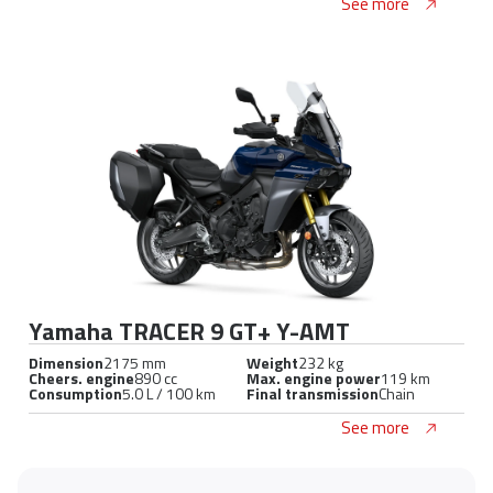
See more
Yamaha TRACER 9 GT+ Y-AMT
Dimension
2175 mm
Weight
232 kg
Cheers. engine
890 cc
Max. engine power
119 km
Consumption
5.0 L / 100 km
Final transmission
Chain
See more