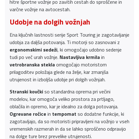
hitre športne vožnje po zavitih cestah do sproščene in
varčne vožnje na avtocestah.
Udobje na dolgih vožnjah
Ena ključnih lastnosti serije Sport Touring je zagotavljanje
udobja za daljša potovanja. Ti motorji so zasnovani z
ergonomskimi sedeži
, ki omogočajo udobno sedenje
tudi po več urah vožnje.
Nastavljiva krmila
in
vetrobranska stekla
omogočajo motoristom
prilagoditev položaja glede na želje, kar zmanjša
utrujenost in izboljša udobje pri dolgih vožnjah.
Stranski kovčki
so standardna oprema pri večini
modelov, kar omogoča veliko prostora za prtljago,
oblačila in opremo, kar je idealno za dolga potovanja.
Ogrevane ročice
in
tempomat
so dodatne funkcije, ki
zagotavljajo, da so motoristi pripravljeni na vožnjo v vseh
vremenskih razmerah in da se lahko sproščeno odpravijo
na dolge ture brez prevelike utrujenosti.