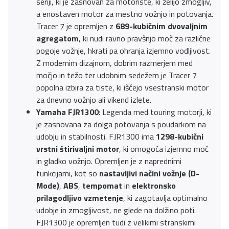
seriji, ki je zasnovan za motoriste, ki želijo zmogljiv,
a enostaven motor za mestno vožnjo in potovanja.
Tracer 7 je opremljen z
689-kubičnim dvovaljnim
agregatom
, ki nudi ravno pravšnjo moč za različne
pogoje vožnje, hkrati pa ohranja izjemno vodljivost.
Z modernim dizajnom, dobrim razmerjem med
močjo in težo ter udobnim sedežem je Tracer 7
popolna izbira za tiste, ki iščejo vsestranski motor
za dnevno vožnjo ali vikend izlete.
Yamaha FJR1300
: Legenda med touring motorji, ki
je zasnovana za dolga potovanja s poudarkom na
udobju in stabilnosti. FJR1300 ima
1298-kubični
vrstni štirivaljni motor
, ki omogoča izjemno moč
in gladko vožnjo. Opremljen je z naprednimi
funkcijami, kot so
nastavljivi načini vožnje (D-
Mode)
,
ABS
,
tempomat
in
elektronsko
prilagodljivo vzmetenje
, ki zagotavlja optimalno
udobje in zmogljivost, ne glede na dolžino poti.
FJR1300 je opremljen tudi z velikimi stranskimi