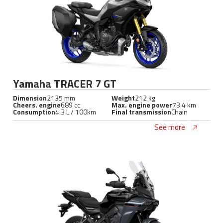
Yamaha TRACER 7 GT
Dimension
2135 mm
Weight
212 kg
Cheers. engine
689 cc
Max. engine power
73.4 km
Consumption
4.3 L / 100km
Final transmission
Chain
See more