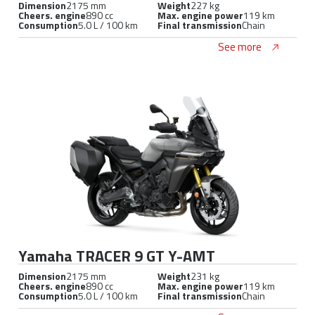
Dimension
2175 mm
Weight
227 kg
Cheers. engine
890 cc
Max. engine power
119 km
Consumption
5.0 L / 100 km
Final transmission
Chain
See more
Yamaha TRACER 9 GT Y-AMT
Dimension
2175 mm
Weight
231 kg
Cheers. engine
890 cc
Max. engine power
119 km
Consumption
5.0 L / 100 km
Final transmission
Chain