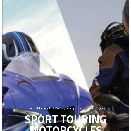
Home
>
Motorcycle
>
Motorcycle
>
Sport touring motorcycles
SPORT TOURING
MOTORCYCLES