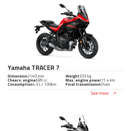
Yamaha TRACER 7
Dimension
2140 mm
Weight
203 kg
Cheers. engine
689 cc
Max. engine power
71.4 km
Consumption
4.3 L / 100km
Final transmission
Chain
See more