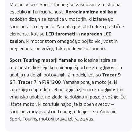
Motorji v seriji Sport Touring so zasnovani z mislijo na
estetiko in funkcionalnost.
Aerodinamična oblika
in
sodoben dizajn se združita v motorjih, ki izžarevajo
športnost in eleganco. Yamaha poskrbi tudi za praktične
elemente, kot so
LED žarometi
in
napreden LCD
zaslon
, ki motoristom omogočajo boljšo vidljivost in
preglednost pri vožnji, tako podnevi kot ponoči.
Sport Touring motorji Yamaha
so idealna izbira za
motoriste, ki iščejo kombinacijo športne zmogljivosti in
udobja na dolgih potovanjih. Z modeli, kot so
Tracer 9
GT
,
Tracer 7
in
FJR1300
, Yamaha ponuja motorje, ki
združujejo napredno tehnologijo, izjemno zmogljivost in
vrhunsko udobje, ne glede na dolžino in pogoje vožnje. Če
iščete motor, ki združuje najboljše iz obeh svetov –
športne zmogljivosti in touring udobje – so Yamahini
Sport Touring motorji prava izbira za vas.