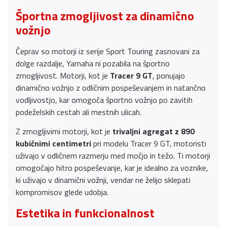
Športna zmogljivost za dinamično
vožnjo
Čeprav so motorji iz serije Sport Touring zasnovani za
dolge razdalje, Yamaha ni pozabila na športno
zmogljivost. Motorji, kot je
Tracer 9 GT
, ponujajo
dinamično vožnjo z odličnim pospeševanjem in natančno
vodljivostjo, kar omogoča športno vožnjo po zavitih
podeželskih cestah ali mestnih ulicah.
Z zmogljivimi motorji, kot je
trivaljni agregat z 890
kubičnimi centimetri
pri modelu Tracer 9 GT, motoristi
uživajo v odličnem razmerju med močjo in težo. Ti motorji
omogočajo hitro pospeševanje, kar je idealno za voznike,
ki uživajo v dinamični vožnji, vendar ne želijo sklepati
kompromisov glede udobja.
Estetika in funkcionalnost