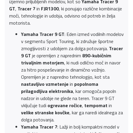
izjemno priljubljenih modelov, kot so
Yamaha Tracer 9
GT
,
Tracer 7
in
FJR1300
, ki ponujajo različne kombinacije
moči, tehnologije in udobja, odvisno od potreb in želja
motorista.
Yamaha Tracer 9 GT
: Eden izmed vodilnih modelov
v segmentu Sport Touring, ki združuje športne
zmogljivosti z udobjem za dolga potovanja.
Tracer
9 GT
je opremljen z naprednim
890-kubičnim
trivaljnim motorjem
, ki nudi odlično moč in navor
za hitro pospeševanje in dinamično vožnjo.
Opremljen je z napredno tehnologijo, kot sta
nastavljivo vzmetenje
in
popolnoma
prilagodljiva elektronika
, kar omogoča popoln
nadzor in udobje ne glede na teren. Tracer 9 GT
vključuje tudi
ogrevane ročice
,
tempomat
in
velike stranske kovčke
, kar ga naredi idealnega za
dolga potovanja.
Yamaha Tracer 7
: Lažji in bolj kompaktni model v