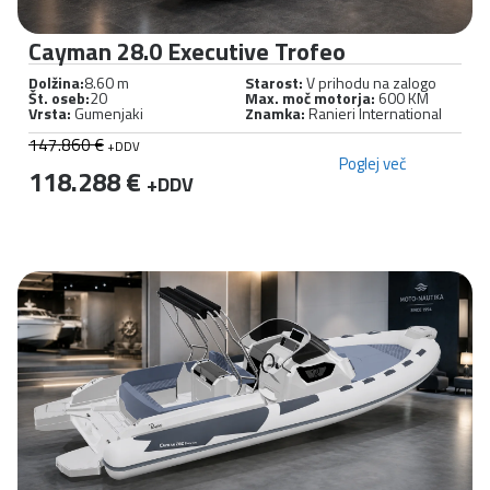
Cayman 28.0 Executive Trofeo
Dolžina:
8.60 m
Starost:
V prihodu na zalogo
Št. oseb:
20
Max. moč motorja:
600 KM
Vrsta:
Gumenjaki
Znamka:
Ranieri International
147.860 €
+DDV
Poglej več
118.288 €
+DDV