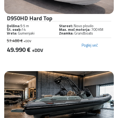
D950HD Hard Top
Dolžina:
9.5 m
Starost:
Novo plovilo
Št. oseb:
14
Max. moč motorja:
700 KM
Vrsta:
Gumenjaki
Znamka:
Grandboats
57.488 €
+DDV
Poglej več
49.990 €
+DDV