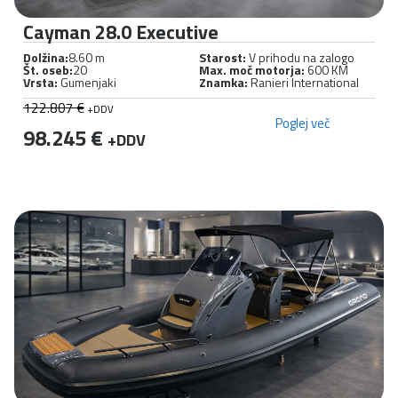
Cayman 28.0 Executive
Dolžina:
8.60 m
Starost:
V prihodu na zalogo
Št. oseb:
20
Max. moč motorja:
600 KM
Vrsta:
Gumenjaki
Znamka:
Ranieri International
122.807 €
+DDV
Poglej več
98.245 €
+DDV