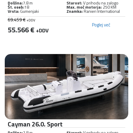
Dolžina:
7.8 m
Starost:
V prihodu na zalogo
Št. oseb:
18
Max. moč motorja:
250 KM
Vrsta:
Gumenjaki
Znamka:
Ranieri International
69.459 €
+DDV
Poglej več
55.566 €
+DDV
Cayman 26.0. Sport
Dolžina:
7.8 m
Starost:
V prihodu na zalogo