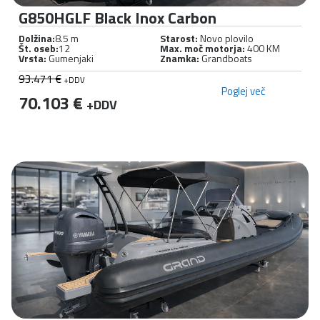
G850HGLF Black Inox Carbon
Dolžina:
8.5 m
Starost:
Novo plovilo
Št. oseb:
12
Max. moč motorja:
400 KM
Vrsta:
Gumenjaki
Znamka:
Grandboats
93.471 €
+DDV
Poglej več
70.103 €
+DDV