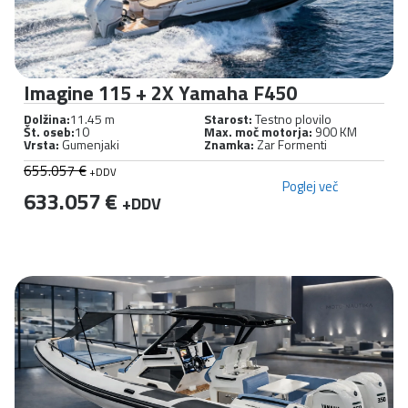
Imagine 115 + 2X Yamaha F450
Dolžina:
11.45 m
Starost:
Testno plovilo
Št. oseb:
10
Max. moč motorja:
900 KM
Vrsta:
Gumenjaki
Znamka:
Zar Formenti
655.057 €
+DDV
Poglej več
633.057 €
+DDV