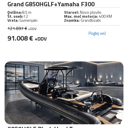
Grand G850HGLF+Yamaha F300
Dolžina:
8.5 m
Starost:
Novo plovilo
Št. oseb:
12
Max. moč motorja:
400 KM
Vrsta:
Gumenjaki
Znamka:
Grandboats
121.897 €
+DDV
Poglej več
91.008 €
+DDV