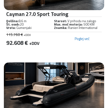
Cayman 27.0 Sport Touring
Dolžina:
8.6 m
Starost:
V prihodu na zalogo
Št. oseb:
20
Max. moč motorja:
500 KM
Vrsta:
Gumenjaki
Znamka:
Ranieri International
115.760 €
+DDV
Poglej več
92.608 €
+DDV