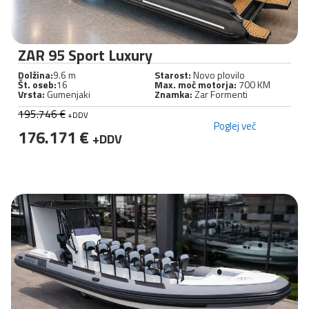
ZAR 95 Sport Luxury
Dolžina:
9.6 m
Starost:
Novo plovilo
Št. oseb:
16
Max. moč motorja:
700 KM
Vrsta:
Gumenjaki
Znamka:
Zar Formenti
195.746 €
+DDV
Poglej več
176.171 €
+DDV