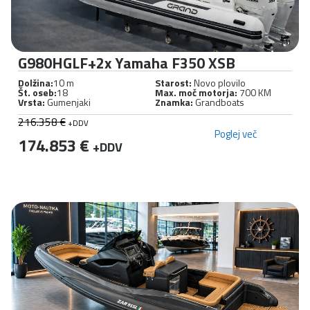
G980HGLF+2x Yamaha F350 XSB
Dolžina:
10 m
Starost:
Novo plovilo
Št. oseb:
18
Max. moč motorja:
700 KM
Vrsta:
Gumenjaki
Znamka:
Grandboats
216.358 €
+DDV
Poglej več
174.853 €
+DDV