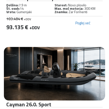
Dolžina:
7.9 m
Starost:
Novo plovilo
Št. oseb:
14
Max. moč motorja:
300 KM
Vrsta:
Gumenjaki
Znamka:
Zar Formenti
103.484 €
+DDV
Poglej več
93.135 €
+DDV
Cayman 26.0. Sport