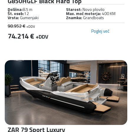
G850HGLF Black Hard Top
Dolžina:
8.5 m
Starost:
Novo plovilo
Št. oseb:
12
Max. moč motorja:
400 KM
Vrsta:
Gumenjaki
Znamka:
Grandboats
98.952 €
+DDV
Poglej več
74.214 €
+DDV
ZAR 79 Sport Luxury