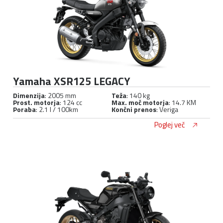
Yamaha XSR125 LEGACY
Dimenzija
: 2005 mm
Teža
: 140 kg
Prost. motorja
: 124 cc
Max. moč motorja
: 14.7 KM
Poraba
: 2.1 l / 100km
Končni prenos
: Veriga
Poglej več