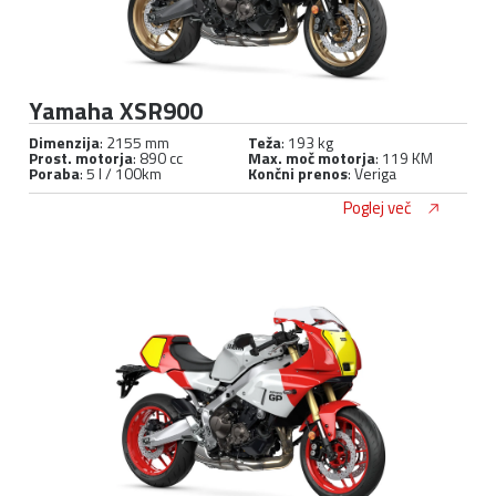
Yamaha XSR900
Dimenzija
: 2155 mm
Teža
: 193 kg
Prost. motorja
: 890 cc
Max. moč motorja
: 119 KM
Poraba
: 5 l / 100km
Končni prenos
: Veriga
Poglej več