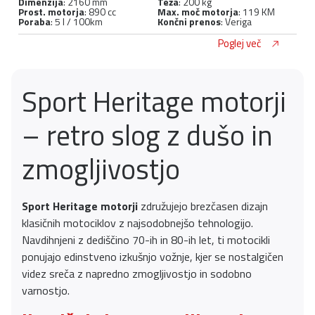
Dimenzija
: 2160 mm
Teža
: 200 kg
Prost. motorja
: 890 cc
Max. moč motorja
: 119 KM
Poraba
: 5 l / 100km
Končni prenos
: Veriga
Poglej več
Sport Heritage motorji
– retro slog z dušo in
zmogljivostjo
Sport Heritage motorji
združujejo brezčasen dizajn
klasičnih motociklov z najsodobnejšo tehnologijo.
Navdihnjeni z dediščino 70-ih in 80-ih let, ti motocikli
ponujajo edinstveno izkušnjo vožnje, kjer se nostalgičen
videz sreča z napredno zmogljivostjo in sodobno
varnostjo.