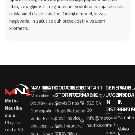
stila, zmogljivosti in zgodovine. Sodobna vožnja še nikoli
ni bila videti tako klasično. Odkrijte model, ki vas
nagovarja, in začutite duh preteklosti v vsakem
kilometru.
NAVTIKA
MOTO
DODATNE
DRUGE
KONTAKT
GENERALNI
POOBL
STORITVE
INFORMACIJE
UVOZNIK
PRODA
Motorna
Motorji
+386(0)2
Moto-
IN
IN
plovila
Servis
O nas
629 04
Skuterji
Nautika
DISTRIBUTE
SERVI
00
Gumenjaki
Registracije
Aktualne
E-
d.o.o.
Grand
Yamaha
plovil
novice
info@moto-
Vodni
Kolesa
Ptujska
Boats
nautika.com
skuterji
Spletna
Kariera
Offroad
Volvo
cesta 63
Ranieri
trgovina
Sea
Pogoji
Sneg