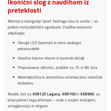
Ikonični slog z navdihom iz
preteklosti
Motorji iz kategorije Sport Heritage niso le vozila – so
poklon motociklistični zgodovini. Značilne lastnosti
vključujejo:
Okrogli LED žarometi in retro analogni
prikazovalniki
Klasične barvne sheme in kovinski detajli
Prepoznavne silhuete, značilne za 70. in 80. leta
Minimalistična in avtentična estetika brez odvečnih
dodatkov
Modeli, kot so
XSR125 Legacy
,
XSR700
in
XSR900
, so
pravi primeri tega pristopa – vsak s svojim značajem,
zmogljivostjo in slogom.