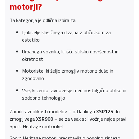
motorji?
Ta kategorija je odlična izbira za:
Ljubitelje klasičnega dizajna z občutkom za
estetiko
Urbanega voznika, ki išče stilsko dovršenost in
okretnost
Motoriste, ki želijo zmogljiv motor z dušo in
zgodovino
Vse, ki cenijo ravnovesje med nostalgično obliko in
sodobno tehnologijo
Zaradi raznolikosti modelov – od lahkega
XSR125
do
zmogljivega
XSR900
– se za vsak stil vožnje najde pravi
Sport Heritage motocikel.
Sport Heritage motorji predstavljajo popolno sintezo