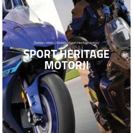
Domov
>
Moto
>
Motorji
>
Sport Heritage motorji
SPORT HERITAGE
MOTORJI