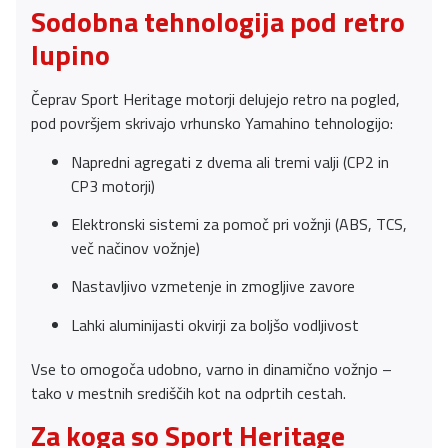
Sodobna tehnologija pod retro
lupino
Čeprav Sport Heritage motorji delujejo retro na pogled,
pod površjem skrivajo vrhunsko Yamahino tehnologijo:
Napredni agregati z dvema ali tremi valji (CP2 in
CP3 motorji)
Elektronski sistemi za pomoč pri vožnji (ABS, TCS,
več načinov vožnje)
Nastavljivo vzmetenje in zmogljive zavore
Lahki aluminijasti okvirji za boljšo vodljivost
Vse to omogoča udobno, varno in dinamično vožnjo –
tako v mestnih središčih kot na odprtih cestah.
Za koga so Sport Heritage