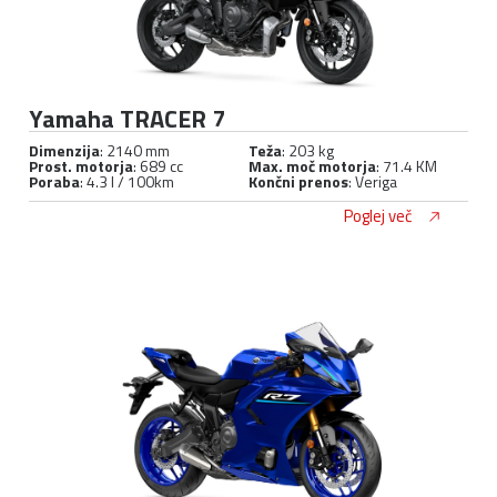
Yamaha TRACER 7
Dimenzija
: 2140 mm
Teža
: 203 kg
Prost. motorja
: 689 cc
Max. moč motorja
: 71.4 KM
Poraba
: 4.3 l / 100km
Končni prenos
: Veriga
Poglej več