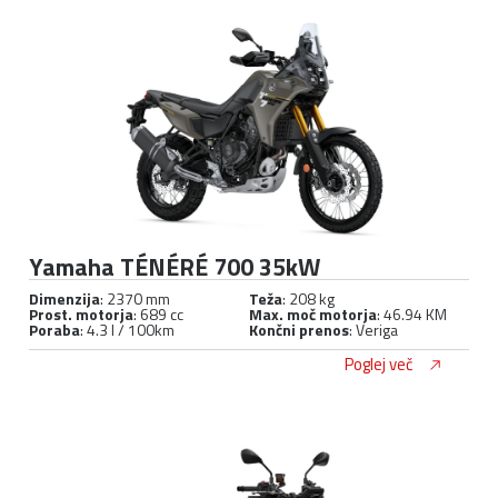
Yamaha TÉNÉRÉ 700 35kW
Dimenzija
: 2370 mm
Teža
: 208 kg
Prost. motorja
: 689 cc
Max. moč motorja
: 46.94 KM
Poraba
: 4.3 l / 100km
Končni prenos
: Veriga
Poglej več