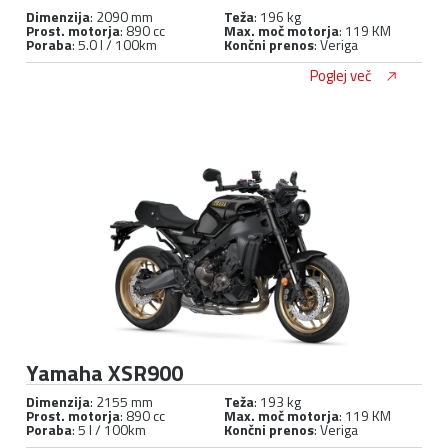
Dimenzija
: 2090 mm
Teža
: 196 kg
Prost. motorja
: 890 cc
Max. moč motorja
: 119 KM
Poraba
: 5.0 l / 100km
Končni prenos
: Veriga
Poglej več
Yamaha XSR900
Dimenzija
: 2155 mm
Teža
: 193 kg
Prost. motorja
: 890 cc
Max. moč motorja
: 119 KM
Poraba
: 5 l / 100km
Končni prenos
: Veriga