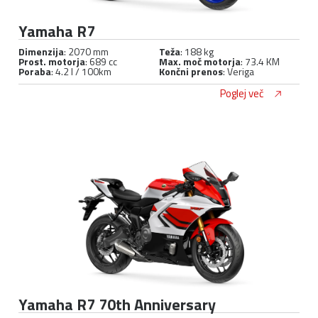
Yamaha R7
Dimenzija
: 2070 mm
Teža
: 188 kg
Prost. motorja
: 689 cc
Max. moč motorja
: 73.4 KM
Poraba
: 4.2 l / 100km
Končni prenos
: Veriga
Poglej več
Yamaha R7 70th Anniversary