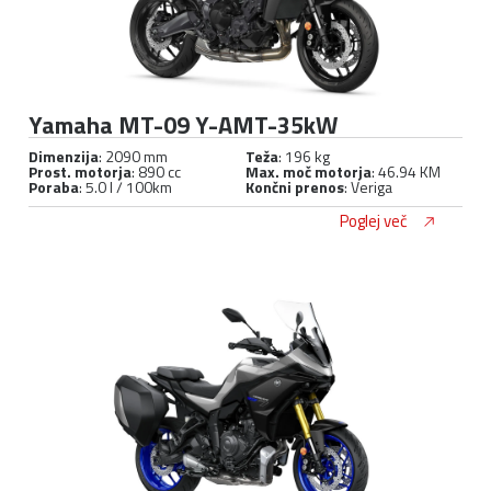
Yamaha MT-09 Y-AMT-35kW
Dimenzija
: 2090 mm
Teža
: 196 kg
Prost. motorja
: 890 cc
Max. moč motorja
: 46.94 KM
Poraba
: 5.0 l / 100km
Končni prenos
: Veriga
Poglej več