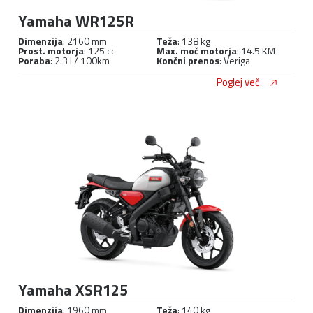
Yamaha WR125R
Dimenzija
: 2160 mm
Teža
: 138 kg
Prost. motorja
: 125 cc
Max. moč motorja
: 14.5 KM
Poraba
: 2.3 l / 100km
Končni prenos
: Veriga
Poglej več
Yamaha XSR125
Dimenzija
: 1960 mm
Teža
: 140 kg