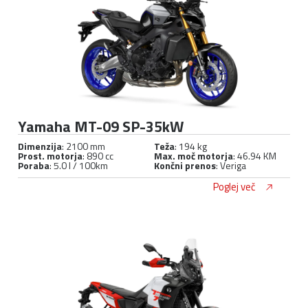
Yamaha MT-09 SP-35kW
Dimenzija
: 2100 mm
Teža
: 194 kg
Prost. motorja
: 890 cc
Max. moč motorja
: 46.94 KM
Poraba
: 5.0 l / 100km
Končni prenos
: Veriga
Poglej več