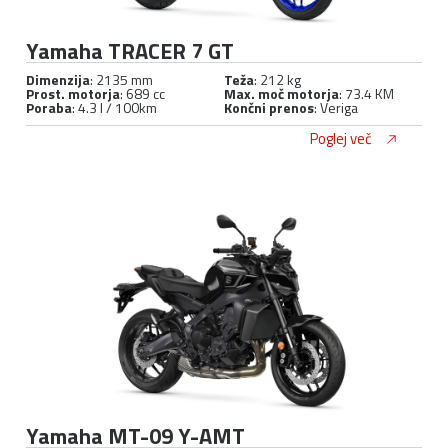
Yamaha TRACER 7 GT
Dimenzija
: 2135 mm
Teža
: 212 kg
Prost. motorja
: 689 cc
Max. moč motorja
: 73.4 KM
Poraba
: 4.3 l / 100km
Končni prenos
: Veriga
Poglej več
Yamaha MT-09 Y-AMT