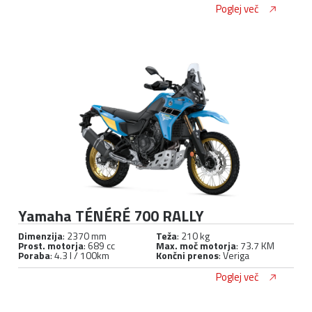
Poglej več
Yamaha TÉNÉRÉ 700 RALLY
Dimenzija
: 2370 mm
Teža
: 210 kg
Prost. motorja
: 689 cc
Max. moč motorja
: 73.7 KM
Poraba
: 4.3 l / 100km
Končni prenos
: Veriga
Poglej več