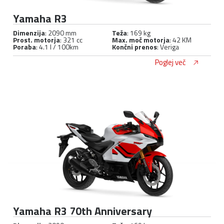
Yamaha R3
Dimenzija
: 2090 mm
Teža
: 169 kg
Prost. motorja
: 321 cc
Max. moč motorja
: 42 KM
Poraba
: 4.1 l / 100km
Končni prenos
: Veriga
Poglej več
Yamaha R3 70th Anniversary