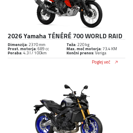
2026 Yamaha TÉNÉRÉ 700 WORLD RAID
Dimenzija
: 2370 mm
Teža
: 220 kg
Prost. motorja
: 689 cc
Max. moč motorja
: 73.4 KM
Poraba
: 4.3 l / 100km
Končni prenos
: Veriga
Poglej več