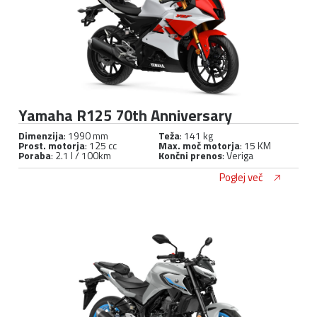
Yamaha R125 70th Anniversary
Dimenzija
: 1990 mm
Teža
: 141 kg
Prost. motorja
: 125 cc
Max. moč motorja
: 15 KM
Poraba
: 2.1 l / 100km
Končni prenos
: Veriga
Poglej več