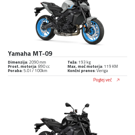
Yamaha MT-09
Dimenzija
: 2090 mm
Teža
: 193 kg
Prost. motorja
: 890 cc
Max. moč motorja
: 119 KM
Poraba
: 5.0 l / 100km
Končni prenos
: Veriga
Poglej več