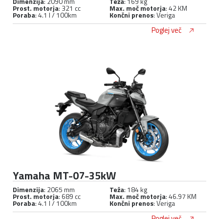
Dimenzija
: 2090 mm
Teža
: 169 kg
Prost. motorja
: 321 cc
Max. moč motorja
: 42 KM
Poraba
: 4.1 l / 100km
Končni prenos
: Veriga
Poglej več
Yamaha MT-07-35kW
Dimenzija
: 2065 mm
Teža
: 184 kg
Prost. motorja
: 689 cc
Max. moč motorja
: 46.97 KM
Poraba
: 4.1 l / 100km
Končni prenos
: Veriga
Poglej več