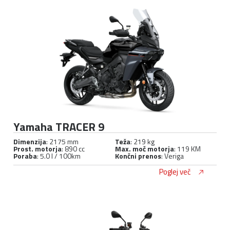
Yamaha TRACER 9
Dimenzija
: 2175 mm
Teža
: 219 kg
Prost. motorja
: 890 cc
Max. moč motorja
: 119 KM
Poraba
: 5.0 l / 100km
Končni prenos
: Veriga
Poglej več