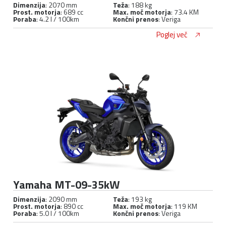
Dimenzija
: 2070 mm
Teža
: 188 kg
Prost. motorja
: 689 cc
Max. moč motorja
: 73.4 KM
Poraba
: 4.2 l / 100km
Končni prenos
: Veriga
Poglej več
Yamaha MT-09-35kW
Dimenzija
: 2090 mm
Teža
: 193 kg
Prost. motorja
: 890 cc
Max. moč motorja
: 119 KM
Poraba
: 5.0 l / 100km
Končni prenos
: Veriga