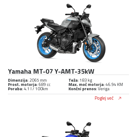
Yamaha MT-07 Y-AMT-35kW
Dimenzija
: 2065 mm
Teža
: 183 kg
Prost. motorja
: 689 cc
Max. moč motorja
: 46.94 KM
Poraba
: 4.1 l / 100km
Končni prenos
: Veriga
Poglej več