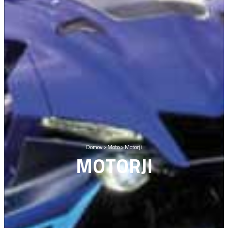
Domov
>
Moto
>
Motorji
MOTORJI