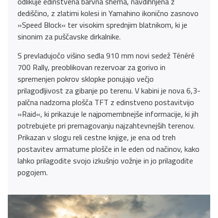
odlikuje edinstvena barvna shema, navdihnjena z
dediščino, z zlatimi kolesi in Yamahino ikonično zasnovo
»Speed Block« ter visokim sprednjim blatnikom, ki je
sinonim za puščavske dirkalnike.
S prevladujočo višino sedla 910 mm novi sedež Ténéré
700 Rally, preoblikovan rezervoar za gorivo in
spremenjen pokrov sklopke ponujajo večjo
prilagodljivost za gibanje po terenu. V kabini je nova 6,3-
palčna nadzorna plošča TFT z edinstveno postavitvijo
»Raid«, ki prikazuje le najpomembnejše informacije, ki jih
potrebujete pri premagovanju najzahtevnejših terenov.
Prikazan v slogu reli cestne knjige, je ena od treh
postavitev armaturne plošče in le eden od načinov, kako
lahko prilagodite svojo izkušnjo vožnje in jo prilagodite
pogojem.