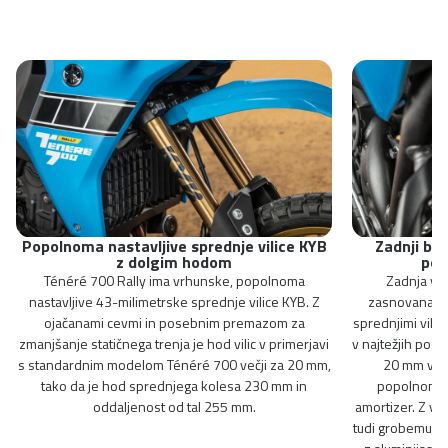
Popolnoma nastavljive sprednje vilice KYB
Zadnji bla
z dolgim hodom
pop
Ténéré 700 Rally ima vrhunske, popolnoma
Zadnja vz
nastavljive 43-milimetrske sprednje vilice KYB. Z
zasnovana tak
ojačanami cevmi in posebnim premazom za
sprednjimi vilic
zmanjšanje statičnega trenja je hod vilic v primerjavi
v najtežjih pogo
s standardnim modelom Ténéré 700 večji za 20 mm,
20 mm več 
tako da je hod sprednjega kolesa 230 mm in
popolnoma 
oddaljenost od tal 255 mm.
amortizer. Z ve
tudi grobemu te