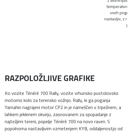
z aluminijasti
temperaturo ol
vseh pogojih
nastavljiv, z ro
pre
RAZPOLOŽLJIVE GRAFIKE
Ko vozite Ténéré 700 Rally, vozite vrhunsko pustolovsko
motorno kolo za terensko vožnjo. Rally, ki ga poganja
Yamahin nagrajeni motor CP2 in je nameščen v trpežnem, a
lahkem jeklenem okvirju, zasnovanem za spopadanje z
najtežjimi tereni, popelje Ténéré 700 na novo raven. S
popolnoma nastavljivim vzmetenjem KYB, oddaljenostjo od