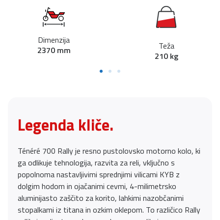
Dimenzija
Teža
2370 mm
210 kg
Legenda kliče.
Ténéré 700 Rally je resno pustolovsko motorno kolo, ki
ga odlikuje tehnologija, razvita za reli, vključno s
popolnoma nastavljivimi sprednjimi vilicami KYB z
dolgim hodom in ojačanimi cevmi, 4-milimetrsko
aluminijasto zaščito za korito, lahkimi nazobčanimi
stopalkami iz titana in ozkim oklepom. To različico Rally