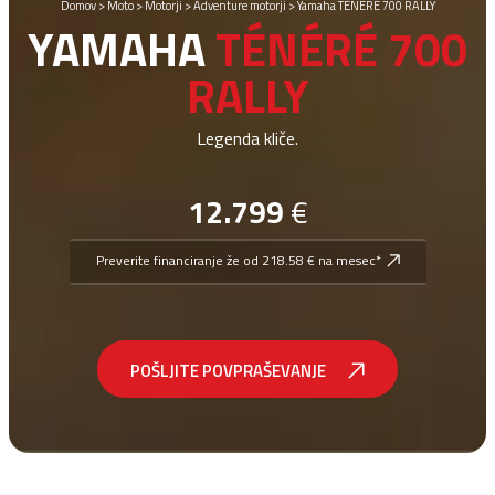
Domov
>
Moto
>
Motorji
>
Adventure motorji
>
Yamaha TÉNÉRÉ 700 RALLY
YAMAHA
TÉNÉRÉ 700
RALLY
Legenda kliče.
12.799
€
Preverite financiranje že od 218.58 € na mesec*
POŠLJITE POVPRAŠEVANJE