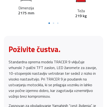
Dimenzija
Teža
2175 mm
219 kg
Poživite čustva.
Standardna oprema modela TRACER 9 vključuje
vrhunski 7-palčni TFT zaslon, LED žaromete za zavoje,
10-stopenjski nastavljiv vetrobran ter sedež z nizko in
visoko nastavitvijo. Pri TRACER 9 je poudarek na
ustvarjanju motocikla, ki se prilagaja vozniku in lahko
vse počne izjemno dobro, kar zagotavlja vznemirljivo
vožnjo brez kompromisov.
Zasnovan za obvladovanje Yamahinih “cest življenja”, je