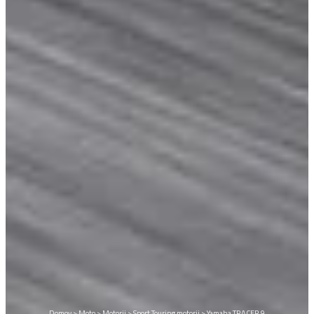
Domov
>
Moto
>
Motorji
>
Sport Touring motorji
>
Yamaha TRACER 9