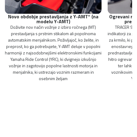
Novo obdobje prestavljanja z Y-AMT* (na
Ogrevani roč
modelu Y-AMT)
prekl
Doživite nov način vožnje z izbiro ročnega (MT)
TRACER 9 Y-
prestavljanja s prstnim stikalom ali popolnoma
indikatorji za pr
avtomatskim menjalnikom. Poživljajoč, ko želite, in
za krmilo, ki p
preprost, ko ga potrebujete, Y-AMT deluje v popolni
enostavnega u
harmoniji z najsodobnejšimi elektronskimi funkcijami
prednastavljene 
Yamaha Ride Control (YRC), ki dvignejo izkušnjo
hitro ogrevanje
vožnje in zagotovijo popolne lastnosti motorja in
ter lahko 
menjalnika, ki ustrezajo voznim razmeram in
voznikovim sed
osebnim željam
Ya