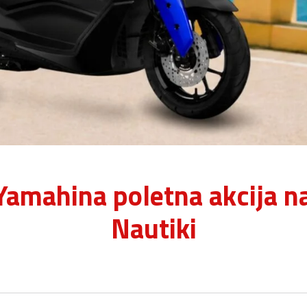
 Yamahina poletna akcija n
Nautiki