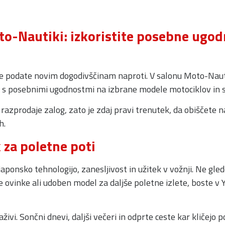
to-Nautiki: izkoristite posebne ugod
 da se podate novim dogodivščinam naproti. V salonu Moto-Na
a s posebnimi ugodnostmi na izbrane modele motociklov in 
razprodaje zalog, zato je zdaj pravi trenutek, da obiščete n
h.
 za poletne poti
ponsko tehnologijo, zanesljivost in užitek v vožnji. Ne gled
 ovinke ali udoben model za daljše poletne izlete, boste v 
živi. Sončni dnevi, daljši večeri in odprte ceste kar kličejo 