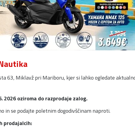
-Nautika
ta 63, Miklavž pri Mariboru, kjer si lahko ogledate aktual
 6. 2026 oziroma do razprodaje zalog.
ho in se podajte poletnim dogodivščinam naproti.
h prodajalcih: