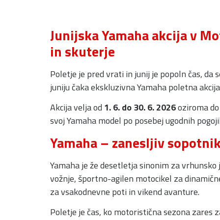
Junijska Yamaha akcija v Mo
in skuterje
Poletje je pred vrati in junij je popoln čas,
juniju čaka ekskluzivna Yamaha poletna akcij
Akcija velja od
1. 6. do 30. 6. 2026
oziroma do 
svoj Yamaha model po posebej ugodnih pogoji
Yamaha – zanesljiv sopotnik
Yamaha je že desetletja sinonim za vrhunsko ja
vožnje, športno-agilen motocikel za dinamične
za vsakodnevne poti in vikend avanture.
Poletje je čas, ko motoristična sezona zares za