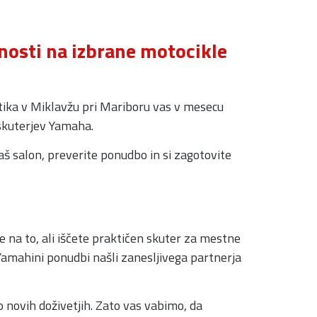
nosti na izbrane motocikle
utika v Miklavžu pri Mariboru vas v mesecu
skuterjev Yamaha.
aš salon, preverite ponudbo in si zagotovite
e na to, ali iščete praktičen skuter za mestne
Yamahini ponudbi našli zanesljivega partnerja
po novih doživetjih. Zato vas vabimo, da