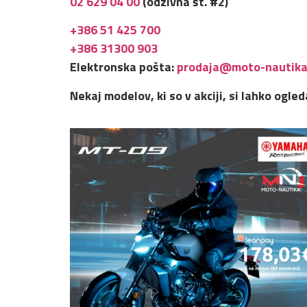
02 629 04 00
(odzivna št. #2)
+386 51 425 700
+386 31300 903
Elektronska pošta:
prodaja@moto-nautika
Nekaj modelov, ki so v akciji, si lahko ogle