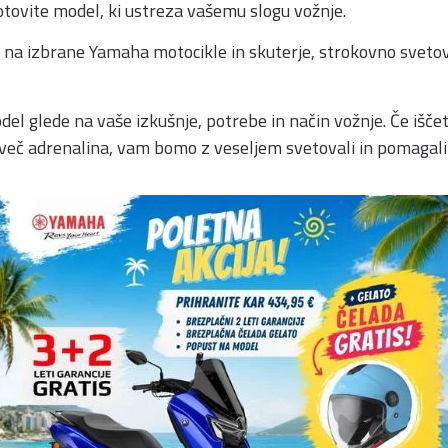
gotovite model, ki ustreza vašemu slogu vožnje.
na izbrane Yamaha motocikle in skuterje, strokovno svetov
l glede na vaše izkušnje, potrebe in način vožnje. Če išče
a več adrenalina, vam bomo z veseljem svetovali in pomagali 