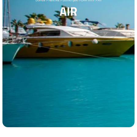
Domov
>
Navtika
>
Gumenjaki
>
ZAR mini
>
Air
AIR