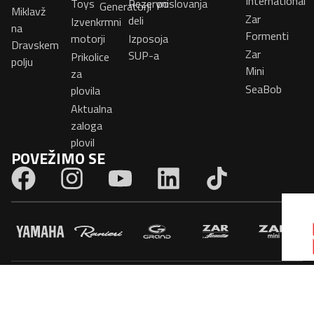
International
Toys
Rezervni
poslovanja
Generatorji
Miklavž
Zar
deli
Izvenkrmni
na
Formenti
motorji
Izposoja
Dravskem
Zar
SUP-a
Prikolice
polju
Mini
za
SeaBob
plovila
Aktualna
zaloga
plovil
POVEŽIMO SE