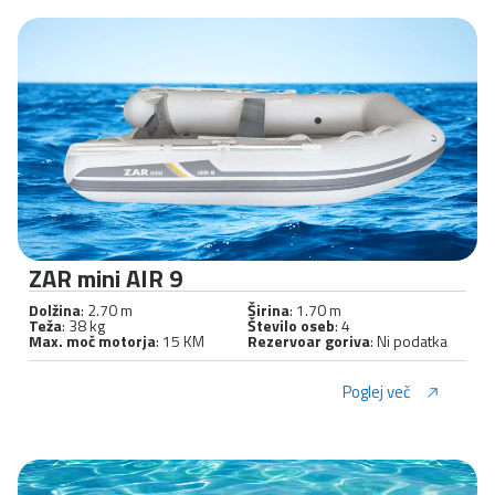
ZAR mini AIR 9
Dolžina
: 2.70 m
Širina
: 1.70 m
Teža
: 38 kg
Število oseb
: 4
Max. moč motorja
: 15 KM
Rezervoar goriva
: Ni podatka
Poglej več