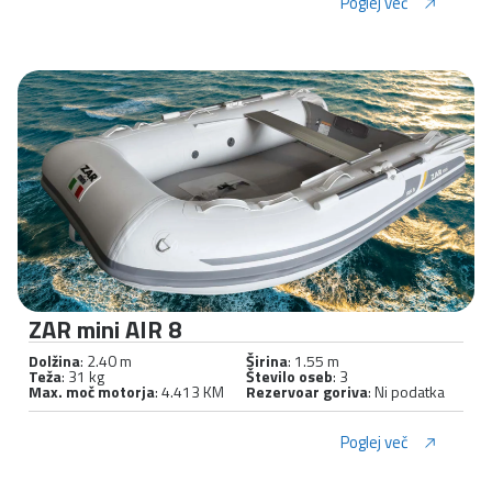
Poglej več
ZAR mini AIR 8
Dolžina
: 2.40 m
Širina
: 1.55 m
Teža
: 31 kg
Število oseb
: 3
Max. moč motorja
: 4.413 KM
Rezervoar goriva
: Ni podatka
Poglej več