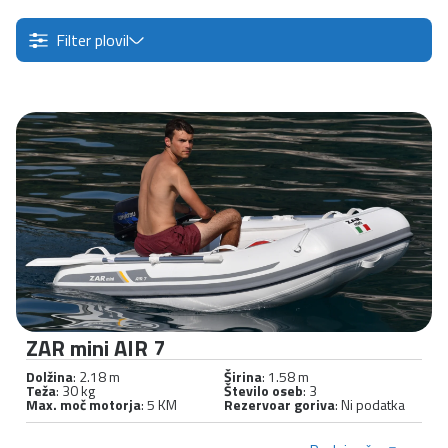
Filter plovil
ZAR mini AIR 7
Dolžina
: 2.18 m
Širina
: 1.58 m
Teža
: 30 kg
Število oseb
: 3
Max. moč motorja
: 5 KM
Rezervoar goriva
: Ni podatka