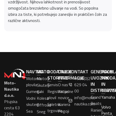
vzdržljivost. Njihova lahkotnost in prenosljivost
omogočata brezskrbno uživanje na vodi. So popolna
izbira za tiste, ki potrebujejo zanesljiv in praktičen čoln za
različne aktivnosti.
NAVTIKA
MOTO
DODATNE
DRUGE
KONTAKT
GENERALNI
POOBL
STORITVE
INFORMACIJE
UVOZNIK
PRODA
Motorna
Motorji
+386(0)2
Moto-
IN
IN
plovila
Servis
O nas
629 04
Skuterji
Nautika
DISTRIBUTE
SERVI
00
Gumenjaki
Registracije
Aktualne
E-
d.o.o.
Grand
Yamaha
plovil
novice
info@moto-
Vodni
Kolesa
Ptujska
Boats
nautika.com
skuterji
Spletna
Kariera
Offroad
Volvo
cesta 63
Ranieri
trgovina
Sea
Pogoji
Sneg
Penta
2204