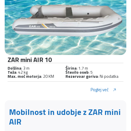
ZAR mini AIR 10
Dolžina
: 3 m
Širina
: 1.7 m
Teža
: 42 kg
Število oseb
: 5
Max. moč motorja
: 20 KM
Rezervoar goriva
: Ni podatka
Poglej več
Mobilnost in udobje z ZAR mini
AIR