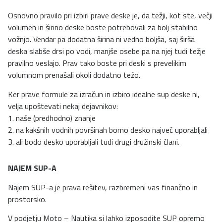
Osnovno pravilo pri izbiri prave deske je, da težji, kot ste, večji
volumen in širino deske boste potrebovali za bolj stabilno
vožnjo. Vendar pa dodatna širina ni vedno boljša, saj širša
deska slabše drsi po vodi, manjše osebe pa na njej tudi težje
pravilno veslajo. Prav tako boste pri deski s prevelikim
volumnom prenašali okoli dodatno težo.
Ker prave formule za izračun in izbiro idealne sup deske ni,
velja upoštevati nekaj dejavnikov:
1. naše (predhodno) znanje
2. na kakšnih vodnih površinah bomo desko največ uporabljali
3. ali bodo desko uporabljali tudi drugi družinski člani.
NAJEM SUP-A
Najem SUP-a je prava rešitev, razbremeni vas finančno in
prostorsko.
V podjetju Moto – Nautika si lahko izposodite SUP opremo