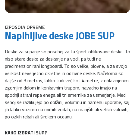
IZPOSOJA OPREME
Napihljive deske JOBE SUP
Deske za supanje so posebej za ta šport oblikovane deske. To
niso stare deske za deskanje na vodi, pa tudi ne
predimenzionirani longboardi. To so velike, plovne, a za svojo
velikost neverjetno okretne in odzivne deske. Načeloma so
daljše od 3 metrov, lahko tudi več kot 4 metre, z oblazinjenim
zgornjim delom in konkavnim trupom, navadno imajo na
spodnji strani repa enega ali tri smernike za usmerjanje. Med
seboj se razlikujejo po dolžini, volumnu in namenu uporabe, saj
jih lahko vozimo na mirnih vodah, na manjših ali velikih valovih,
po ozkih rekah ali širokem oceanu.
KAKO IZBRATI SUP?