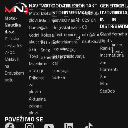
NAVTIKA
MOTO
DODATNE
DRUGE
KONTAKT
GENERALNI
POOBL
STORITVE
INFORMACIJE
UVOZNIK
PRODA
Motorna
Motorji
+386(0)2
Moto-
IN
IN
plovila
Servis
O nas
629 04
Skuterji
Nautika
DISTRIBUTE
SERVI
00
Gumenjaki
Registracije
Aktualne
E-
d.o.o.
Grand
Yamaha
plovil
novice
info@moto-
Vodni
Kolesa
Ptujska
Boats
nautika.com
skuterji
Spletna
Kariera
Offroad
Volvo
cesta 63
Ranieri
trgovina
Sea
Pogoji
Sneg
Penta
2204
International
Toys
Rezervni
poslovanja
Generatorji
Miklavž
Zar
deli
Izvenkrmni
na
Formenti
motorji
Izposoja
Dravskem
Zar
SUP-a
Prikolice
polju
Mini
za
SeaBob
plovila
Aktualna
zaloga
plovil
POVEŽIMO SE