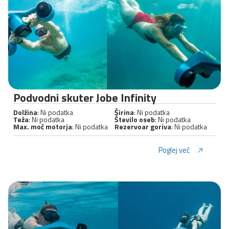
Podvodni skuter Jobe Infinity
Dolžina
: Ni podatka
Širina
: Ni podatka
Teža
: Ni podatka
Število oseb
: Ni podatka
Max. moč motorja
: Ni podatka
Rezervoar goriva
: Ni podatka
Poglej več