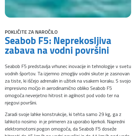
POKLIČITE ZA NAROČILO
Seabob F5: Neprekosljiva
zabava na vodni površini
Seabob F5 predstavlja vrhunec inovacije in tehnologije v svetu
vodnih športov. Ta izjemno zmogljiv vodni skuter je zasnovan
za tiste, ki iščejo adrenalin in užitek na vsakem koraku. S svojo
impresivno močjo in aerodinamično obliko Seabob F5
omogoča neverjetno hitrost in agilnost pod vodo ter na
njegovi površini.
Zaradi svoje lahke konstrukcije, ki tehta samo 29 kg, ga z
lahkoto nosimo in je primeren za uporabo kjerkoli. Napredni
elektromotorni pogon omogoča, da Seabob F5 doseže