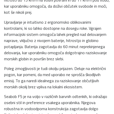
hitrosti do 15 km/h na vodni površini in do 11 km/h pod vodo,
kar uporabniku omogoča, da doživi občutek svobode in moči,
kot še nikoli prej.
Upravljanje je intuitivno z ergonomsko oblikovanimi
kontrolami, ki so lahko dostopne na dosegu roke. Vgrajen
informacijski sistem omogoča lahek pregled nad delovanjem
naprave, vključno z nivojem baterije, hitrostjo in globino
potapljanja. Baterija zagotavlja do 60 minut neprekinjenega
delovanja, kar uporabniku omogoča dolgotrajno raziskovanje
morskih globin in površin brez skrbi.
Poleg zmogljivosti je tudi okolju prijazen. Deluje na električni
pogon, kar pomeni, da med uporabo ne sprošča škodljivih
emisij. To ga naredi idealnega za raziskovanje občutljivih
morskih okolij brez vpliva na lokalni ekosistem.
Seabob F5 je na voljo v različnih barvnih odtenkih, ki odražajo
osebni stil in preference vsakega uporabnika. Njegova
robustna in vodoodporna konstrukcija zagotavlja dolgo