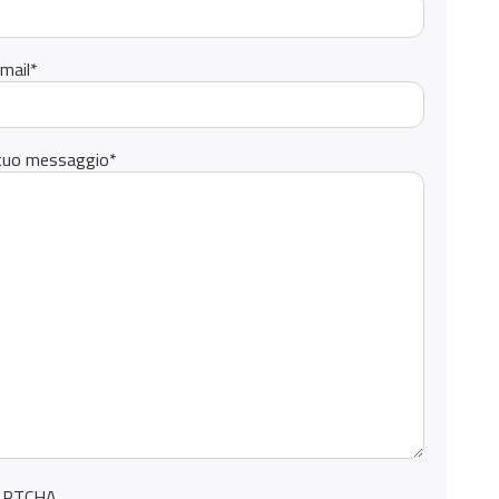
mail
*
 tuo messaggio
*
APTCHA