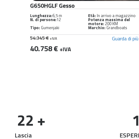
G580HGLF Off White – Maglia
agazzino
Lunghezza:
5,85 m
Età:
In arrivo a magazzino
a del
N. di persone:
11
Potenza massima del
motore:
150 KM
oats
Tipo:
Gumenjaki
Marchio:
Grandboats
39.743 €
da di più
Guarda di più
+IVA
33.782 €
+IVA
22
 +
Lascia
ESPER