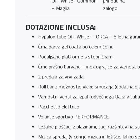
Off White
Gommoni
prihodu na
– Maglia
zalogo
DOTAZIONE INCLUSA:
Hypalon tube Off White – ORCA – 5 letna garan
Črna barva gel coata po celem čolnu
Podaljšane platforme s stopničkami
Črne prašno barvane – inox ograjice za varnost 
2 predala za vrvi zadaj
Roll bar z možnostjo vleke smučarja (dodatna ojač
Varnostni ventil za izpuh odvečnega tlaka v tub
Pacchetto elettrico
Volante sportivo PERFORMANCE
Ležalne ploščadi z blazinami, tudi razširitev na st
Mizica spredaj (v ceni je mizica in ležišče, lahko 