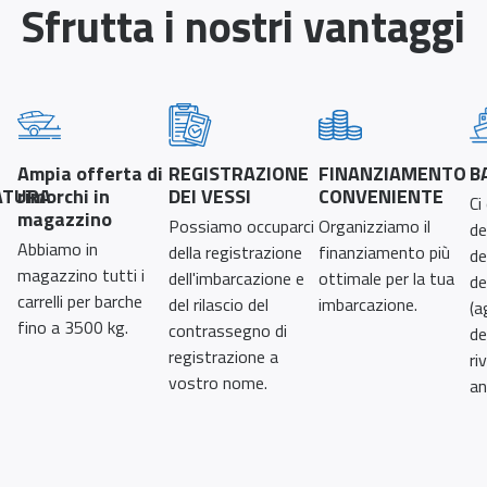
Sfrutta i nostri vantaggi
Ampia offerta di
REGISTRAZIONE
FINANZIAMENTO
B
ATURA
rimorchi in
DEI VESSI
CONVENIENTE
Ci
magazzino
Possiamo occuparci
Organizziamo il
de
Abbiamo in
della registrazione
finanziamento più
de
magazzino tutti i
dell'imbarcazione e
ottimale per la tua
de
carrelli per barche
del rilascio del
imbarcazione.
(a
fino a 3500 kg.
contrassegno di
de
registrazione a
ri
vostro nome.
an