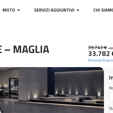
MOTO
SERVIZI AGGIUNTIVI
CHI SIAM
 – MAGLIA
39.743 €
+IV
33.782 
Preverite financ
I
N
Nu