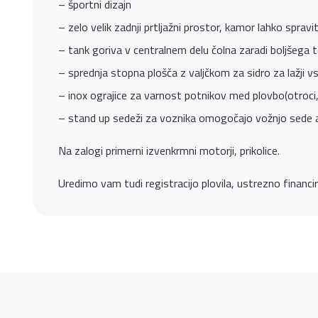
– športni dizajn
– zelo velik zadnji prtljažni prostor, kamor lahko sprav
– tank goriva v centralnem delu čolna zaradi boljšega t
– sprednja stopna plošča z valjčkom za sidro za lažji vs
– inox ograjice za varnost potnikov med plovbo(otroci,.
– stand up sedeži za voznika omogočajo vožnjo sede al
Na zalogi primerni izvenkrmni motorji, prikolice.
Uredimo vam tudi registracijo plovila, ustrezno financir