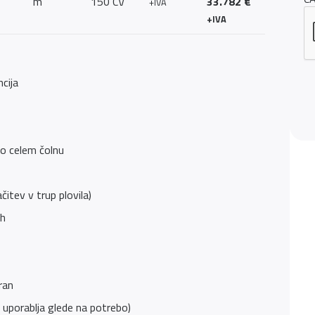
m
150 CV
33.782 €
+IVA
+IVA
cija
po celem čolnu
itev v trup plovila)
ah
ran
se uporablja glede na potrebo)