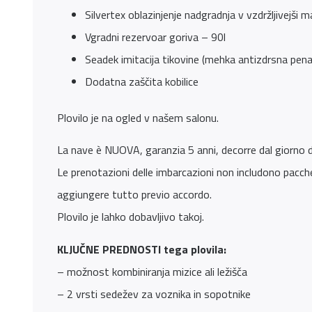
Silvertex oblazinjenje nadgradnja v vzdržljivejši m
Vgradni rezervoar goriva – 90l
Seadek imitacija tikovine (mehka antizdrsna pena
Dodatna zaščita kobilice
Plovilo je na ogled v našem salonu.
La nave è NUOVA, garanzia 5 anni, decorre dal giorno del
Le prenotazioni delle imbarcazioni non includono pacche
aggiungere tutto previo accordo.
Plovilo je lahko dobavljivo takoj.
KLJUČNE PREDNOSTI tega plovila:
– možnost kombiniranja mizice ali ležišča
– 2 vrsti sedežev za voznika in sopotnike