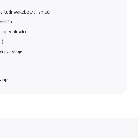
ite tudi wakeboard, smuči
ežišča
top v plovilo
.)
i pol stoje
anje.