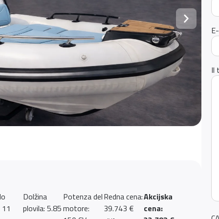
E-
Il
lo
Dolžina
Potenza del
Redna cena:
Akcijska
: 11
plovila: 5.85
motore:
39.743 €
cena:
C