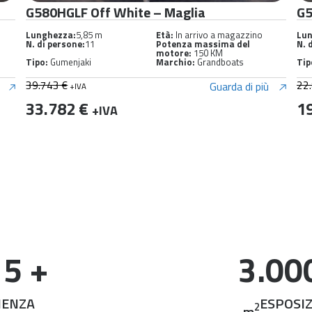
G500GLF PVC
G5
Lunghezza:
4,95 m
Età:
Nuovo strumento
Lun
N. di persone:
10
Potenza massima del
N. 
motore:
115 km
Tipo:
Gumenjaki
Marchio:
Grandboats
Tip
22.819 €
27
Guarda di più
+IVA
19.396 €
2
+IVA
15
 +
3.00
IENZA
ESPOSI
2
m