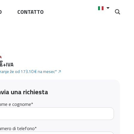
O
CONTATTO
A
€
+IVA
iranje že od 173.10 € na mesec*
nvia una richiesta
ome e cognome
*
mero di telefono
*