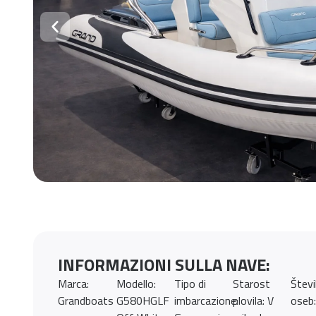
INFORMAZIONI SULLA NAVE:
Marca:
Modello:
Tipo di
Starost
Števi
Grandboats
G580HGLF
imbarcazione:
plovila: V
oseb