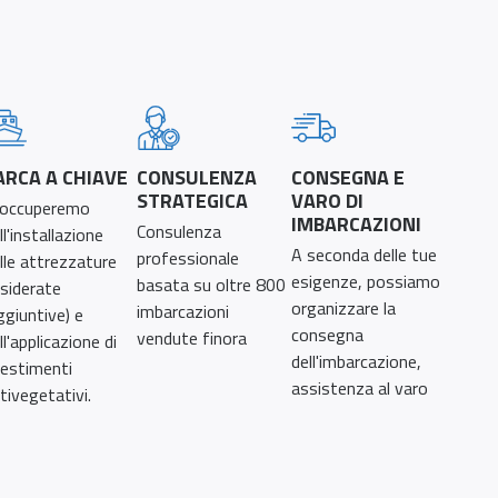
ARCA A CHIAVE
CONSULENZA
CONSEGNA E
STRATEGICA
VARO DI
 occuperemo
IMBARCAZIONI
Consulenza
ll'installazione
A seconda delle tue
professionale
lle attrezzature
esigenze, possiamo
basata su oltre 800
siderate
organizzare la
imbarcazioni
ggiuntive) e
consegna
vendute finora
ll'applicazione di
dell'imbarcazione,
vestimenti
assistenza al varo
tivegetativi.