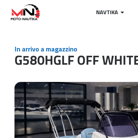
NAVTIKA
In arrivo a magazzino
G580HGLF OFF WHITE