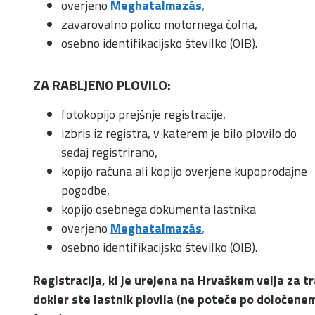
overjeno
Meghatalmazás
,
zavarovalno polico motornega čolna,
osebno identifikacijsko številko (OIB).
ZA RABLJENO PLOVILO:
fotokopijo prejšnje registracije,
izbris iz registra, v katerem je bilo plovilo do
sedaj registrirano,
kopijo računa ali kopijo overjene kupoprodajne
pogodbe,
kopijo osebnega dokumenta lastnika
overjeno
Meghatalmazás
,
osebno identifikacijsko številko (OIB).
Registracija, ki je urejena na Hrvaškem velja za tr
dokler ste lastnik plovila (ne poteče po določene