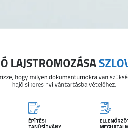
JÓ LAJSTROMOZÁSA
SZLO
őrizze, hogy milyen dokumentumokra van szüksé
hajó sikeres nyilvántartásba vételéhez.
ÉPÍTÉSI
ELLENŐRZÖ
TANÚSÍTVÁNY
MEGHATAL