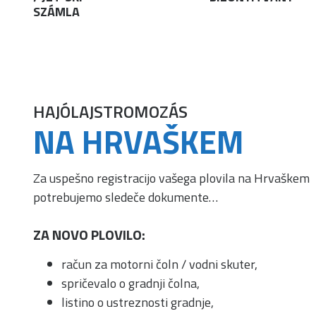
SZÁMLA
HAJÓLAJSTROMOZÁS
NA HRVAŠKEM
Za uspešno registracijo vašega plovila na Hrvaškem
potrebujemo sledeče dokumente…
ZA NOVO PLOVILO:
račun za motorni čoln / vodni skuter,
spričevalo o gradnji čolna,
listino o ustreznosti gradnje,