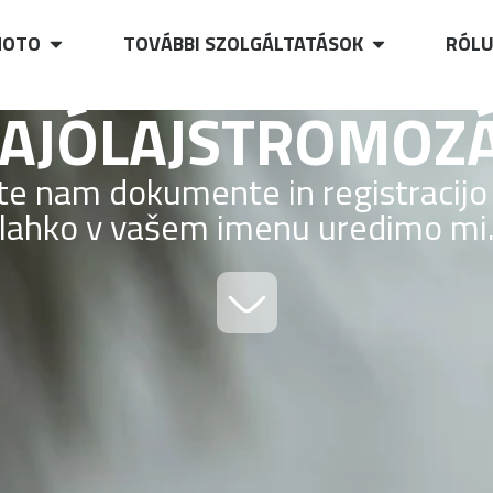
OTO
TOVÁBBI SZOLGÁLTATÁSOK
RÓL
AJÓLAJSTROMOZ
ite nam dokumente in registracijo 
lahko v vašem imenu uredimo mi