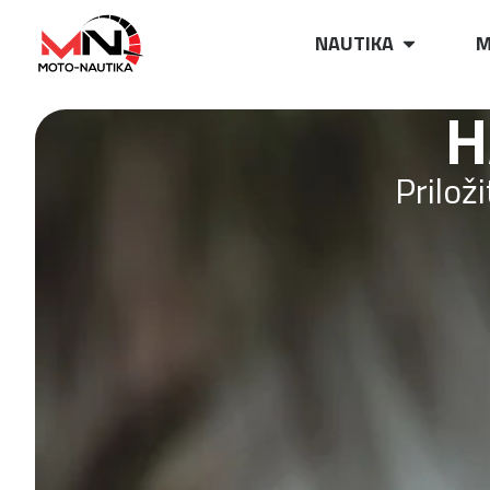
NAUTIKA
M
H
Prilož