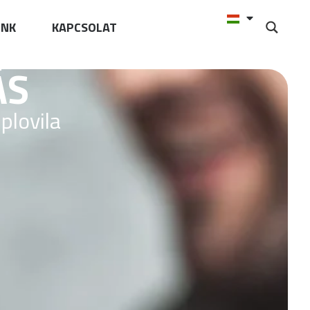
UNK
KAPCSOLAT
ÁS
plovila
.