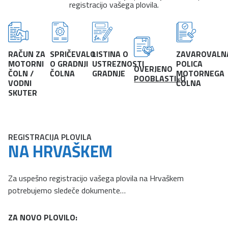
registracijo vašega plovila.
RAČUN ZA
SPRIČEVALO
LISTINA O
ZAVAROVALN
MOTORNI
O GRADNJI
USTREZNOSTI
POLICA
OVERJENO
ČOLN /
ČOLNA
GRADNJE
MOTORNEGA
POOBLASTILO
VODNI
ČOLNA
SKUTER
REGISTRACIJA PLOVILA
NA HRVAŠKEM
Za uspešno registracijo vašega plovila na Hrvaškem
potrebujemo sledeče dokumente…
ZA NOVO PLOVILO: