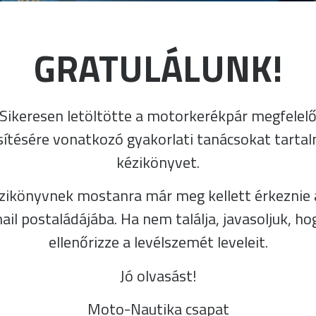
GRATULÁLUNK!
Sikeresen letöltötte a motorkerékpár megfelel
esítésére vonatkozó gyakorlati tanácsokat tarta
kézikönyvet.
zikönyvnek mostanra már meg kellett érkeznie 
ail postaládájába. Ha nem találja, javasoljuk, ho
ellenőrizze a levélszemét leveleit.
Jó olvasást!
Moto-Nautika csapat