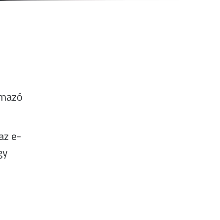
ő
lmazó
az e-
gy