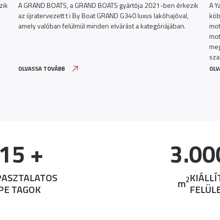
zik
A GRAND BOATS, a GRAND BOATS gyártója 2021-ben érkezik
A Y
az újratervezett t i By Boat GRAND G340 luxus lakóhajóval,
köb
amely valóban felülmúl minden elvárást a kategóriájában.
mot
mot
meg
sza
OLVASSA TOVÁBB
OLV
15
 +
3.00
PASZTALATOS
KIÁLLÍ
2
m
PE TAGOK
FELÜL