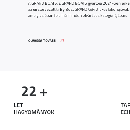
A GRAND BOATS, a GRAND BOATS gyártója 2021-ben érke
az újratervezett t i By Boat GRAND G340 luxus lakóhajóval,
Új XSR900 GP
amely valóban felülmúl minden elvárást a kategóriájában.
mára,
 színei
OLVASSA TOVÁBB
22
 +
LET
TA
HAGYOMÁNYOK
ECI