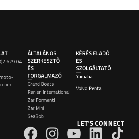
LAT
ÁLTALÁNOS
KÉRÉS ELADÓ
SZERKESZTŐ
ÉS
0)2 629 04
ÉS
SZOLGÁLTATÓ
FORGALMAZÓ
Yamaha
moto-
Grand Boats
a.com
Volvo Penta
Ranieri International
Zar Formenti
Zar Mini
SeaBob
LET'S CONNECT