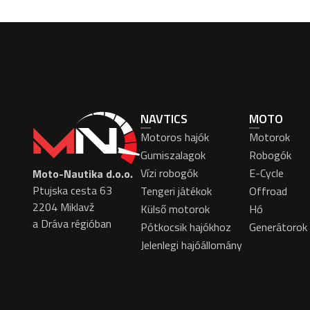
NAVTICS
MOTO
Motoros hajók
Motorok
Gumiszalagok
Robogók
Vízi robogók
E-Cycle
Moto-Nautika d.o.o.
Ptujska cesta 63
Tengeri játékok
Offroad
2204 Miklavž
Külső motorok
Hó
a Dráva régióban
Pótkocsik hajókhoz
Generátorok
Jelenlegi hajóállomány