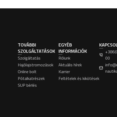
TOVÁBBI
EGYÉB
KAPCSO
SZOLGÁLTATÁSOK
INFORMÁCIÓK
+386(
Szolgáltatás
Rólunk
00
Hajólajstromozások
Aktuális hírek
info@
nautik
Online bolt
Karrier
Pótalkatrészek
Feltételek és kikötések
SUP bérlés