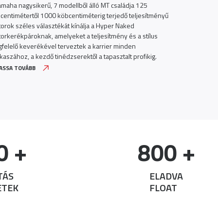
amaha nagysikerű, 7 modellből álló MT családja 125
A Yamaha Moto
centimétertől 1000 köbcentiméterig terjedő teljesítményű
amely izgatni 
orok széles választékát kínálja a Hyper Naked
attrakciót, e
orkerékpároknak, amelyeket a teljesítmény és a stílus
Master® EX re
felelő keverékével terveztek a karrier minden
kaszához, a kezdő tinédzserektől a tapasztalt profikig.
ASSA TOVÁBB
OLVASSA TOVÁ
0
 +
800
 +
TÁS
ELADVA
ETEK
FLOAT