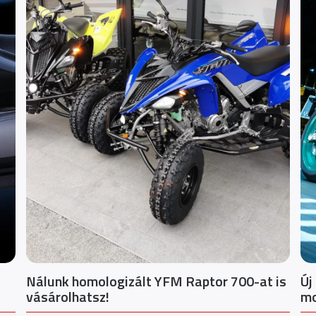
Nálunk homologizált YFM Raptor 700-at is
Új
vásárolhatsz!
mo