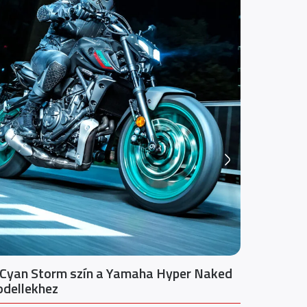
 Cyan Storm szín a Yamaha Hyper Naked
Bemutatj
dellekhez
lóerős V6