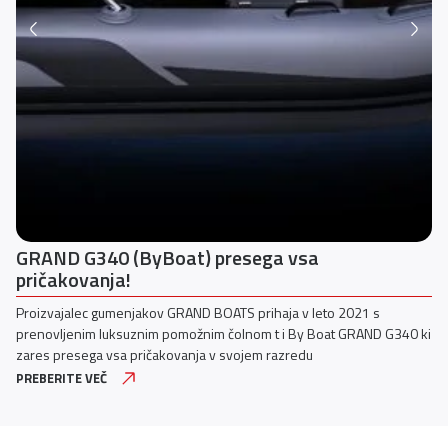
GRAND G340 (ByBoat) presega vsa
pričakovanja!
Proizvajalec gumenjakov GRAND BOATS prihaja v leto 2021 s
prenovljenim luksuznim pomožnim čolnom t i By Boat GRAND G340 ki
zares presega vsa pričakovanja v svojem razredu
PREBERITE VEČ