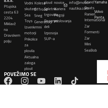
d.o.o.
Grand
Yamaha
plovil
novice
info@moto-
Vodni
Kolesa
Ptujska
Boats
nautika.com
skuterji
Spletna
Kariera
Offroad
Volvo
cesta 63
Ranieri
trgovina
Sea
Pogoji
Sneg
Penta
2204
International
Toys
Rezervni
poslovanja
Generatorji
Miklavž
Zar
deli
Izvenkrmni
na
Formenti
motorji
Izposoja
Dravskem
Zar
SUP-a
Prikolice
polju
Mini
za
SeaBob
plovila
Aktualna
zaloga
plovil
POVEŽIMO SE