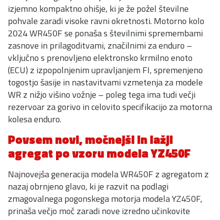
izjemno kompaktno ohišje, ki je že požel številne
pohvale zaradi visoke ravni okretnosti. Motorno kolo
2024 WR450F se ponaša s številnimi spremembami
zasnove in prilagoditvami, značilnimi za enduro –
vključno s prenovljeno elektronsko krmilno enoto
(ECU) z izpopolnjenim upravljanjem FI, spremenjeno
togostjo šasije in nastavitvami vzmetenja za modele
WR z nižjo višino vožnje – poleg tega ima tudi večji
rezervoar za gorivo in celovito specifikacijo za motorna
kolesa enduro.
Povsem novi, močnejši in lažji
agregat po vzoru modela YZ450F
Najnovejša generacija modela WR450F z agregatom z
nazaj obrnjeno glavo, ki je razvit na podlagi
zmagovalnega pogonskega motorja modela YZ450F,
prinaša večjo moč zaradi nove izredno učinkovite