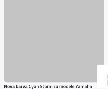
Nova barva Cyan Storm za modele Yamaha
Hyper Naked
Yamahina zelo uspešna družina MT s 7 modeli z agregati od 125 cm3
do 1000 cm3 ponuja širok nabor motociklov Hyper Naked ki so