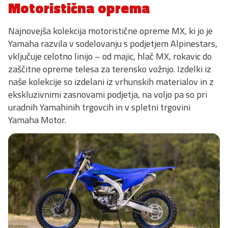
Motoristična oprema
Najnovejša kolekcija motoristične opreme MX, ki jo je
Yamaha razvila v sodelovanju s podjetjem Alpinestars,
vključuje celotno linijo – od majic, hlač MX, rokavic do
zaščitne opreme telesa za terensko vožnjo. Izdelki iz
naše kolekcije so izdelani iz vrhunskih materialov in z
ekskluzivnimi zasnovami podjetja, na voljo pa so pri
uradnih Yamahinih trgovcih in v spletni trgovini
Yamaha Motor.