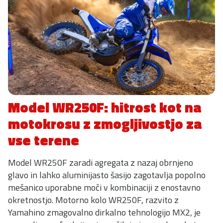
Model WR250F: hitrost kot na
motokrosu z zmogljivostjo za
vse terene
Model WR250F zaradi agregata z nazaj obrnjeno
glavo in lahko aluminijasto šasijo zagotavlja popolno
mešanico uporabne moči v kombinaciji z enostavno
okretnostjo. Motorno kolo WR250F, razvito z
Yamahino zmagovalno dirkalno tehnologijo MX2, je