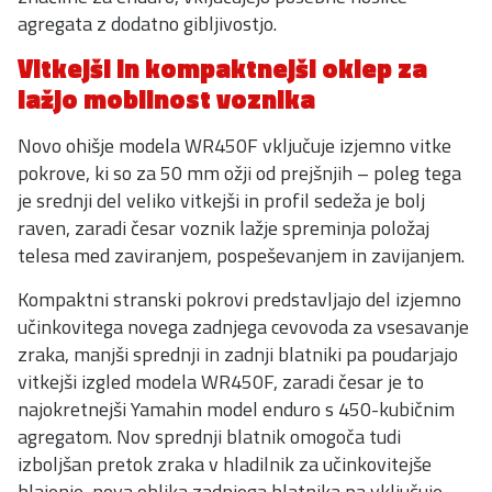
agregata z dodatno gibljivostjo.
Vitkejši in kompaktnejši oklep za
lažjo mobilnost voznika
Novo ohišje modela WR450F vključuje izjemno vitke
pokrove, ki so za 50 mm ožji od prejšnjih – poleg tega
je srednji del veliko vitkejši in profil sedeža je bolj
raven, zaradi česar voznik lažje spreminja položaj
telesa med zaviranjem, pospeševanjem in zavijanjem.
Kompaktni stranski pokrovi predstavljajo del izjemno
učinkovitega novega zadnjega cevovoda za vsesavanje
zraka, manjši sprednji in zadnji blatniki pa poudarjajo
vitkejši izgled modela WR450F, zaradi česar je to
najokretnejši Yamahin model enduro s 450-kubičnim
agregatom. Nov sprednji blatnik omogoča tudi
izboljšan pretok zraka v hladilnik za učinkovitejše
hlajenje, nova oblika zadnjega blatnika pa vključuje