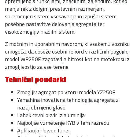
opremljeno s funkcijami, značilnimi za enduro, kot so
menjalnik z dolgim prestavnim razmerjem,
spremenjen sistem vsesavanja in izpušni sistem,
posebne nastavitve delovanja agregata ter
visokozmogljiv hladilni sistem.
Z močnim in uporabnim navorom, ki vsakemu vozniku
omogoča, da doseže osebni rekord v različnih pogojih,
model WR250F zagotavlja hitrost kot na motokrosu z
zmogljivostjo za vse terene.
Tehnični poudarki
Zmogljiv agregat po vzoru modela YZ250F
Yamahina inovativna tehnologija agregata z
nazaj obrnjeno glavo
Lahek cevni okvir iz aluminija
Najboljše vzmetenje KYB v tem razredu
Aplikacija Power Tuner