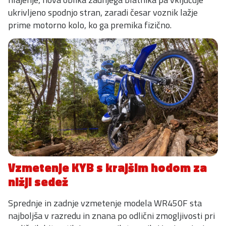
ukrivljeno spodnjo stran, zaradi česar voznik lažje
prime motorno kolo, ko ga premika fizično.
Vzmetenje KYB s krajšim hodom za
nižji sedež
Sprednje in zadnje vzmetenje modela WR450F sta
najboljša v razredu in znana po odlični zmogljivosti pri