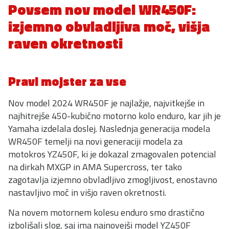
Povsem nov model WR450F:
izjemno obvladljiva moč, višja
raven okretnosti
Pravi mojster za vse
Nov model 2024 WR450F je najlažje, najvitkejše in
najhitrejše 450-kubično motorno kolo enduro, kar jih je
Yamaha izdelala doslej. Naslednja generacija modela
WR450F temelji na novi generaciji modela za
motokros YZ450F, ki je dokazal zmagovalen potencial
na dirkah MXGP in AMA Supercross, ter tako
zagotavlja izjemno obvladljivo zmogljivost, enostavno
nastavljivo moč in višjo raven okretnosti.
Na novem motornem kolesu enduro smo drastično
izboljšali slog, saj ima najnovejši model YZ450F