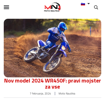
Nov model 2024 WR450F: pravi mojster
za vse
7 februarja, 2024
Moto Nautika