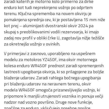
zaradi katerih je motorno kolo primerno za dirke
enduro kot tudi neprekinjeno vožnjo po odprtem
terenu. Ključna sprememba na novem okvirju je
pomaknjena sprednja cev, ki je postavljena 15 mm niže
kot prej – aluminijasti dvostranski okvir 2024 pa
skupaj s preoblikovanimi vodili rezervoarja, ki imajo
zadaj nov profil v obliki črke U, zagotavlja nižje težišče
za okretnejšo vožnjo v ovinkih.
V primerjavi z zasnovo, uporabljeno na uspešnem
modelu za motokros YZ450F, ima okvir motornega
kolesa enduro WR450F prednost zaradi spremenjenih
lastnosti upogibanja okvirja, ki so prilagojene za boljše
blaženje udarcev. Zaradi rahlega bočnega upogibanja
pri blaženju udarcev na neravnem terenu, okvir
modela WR450F omogoča prizanesljivejšo vožnjo, ki
pripomore k manjši utrujenosti voznika in ponuja večji
nadzor nad vozno površino. Druge nove funkcije,
značilne za enduro, vključujejo posebne nosilce