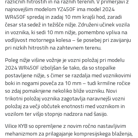
različnih hitrostih in na raznih terenih. V primerjavi z
najnovejšim modelom YZ450F ima model 2024
WR450F spredaj in zadaj 10 mm krajši hod, zaradi
česar sta sedež in težišče nižje. Združeni učinek vozila
in voznika, ki sedi 10 mm nižje, pomembno vpliva na
vodljivost motornega kolesa – še posebej pri zavijanju
pri nizkih hitrostih na zahtevnem terenu.
Poleg nižje višine vožnje je vozni položaj pri modelu
2024 WR450F izboljšan še tako, da so stopalke
postavljene nižje, s čimer se razdalja med voznikovimi
boki in nogami poveča za 10 mm – tudi krmilne ročice
so zdaj pomaknjene nekoliko bliže vozniku. Novi
trikotni položaj voznika zagotavlja naravnejši vozni
položaj za večji občutek enotnosti med voznikom in
vozilom ter višjo stopnjo nadzora nad šasijo.
Vilice KYB so opremljene z novim ročno nastavljivim
mehanizmom za prilagajanje kompresijskega blaženja,