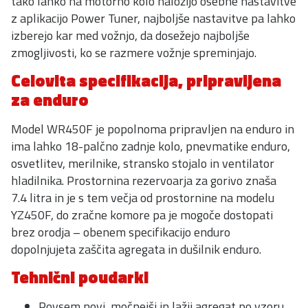
tako lahko na motorno kolo naložijo osebne nastavitve
z aplikacijo Power Tuner, najboljše nastavitve pa lahko
izberejo kar med vožnjo, da dosežejo najboljše
zmogljivosti, ko se razmere vožnje spreminjajo.
Celovita specifikacija, pripravljena
za enduro
Model WR450F je popolnoma pripravljen na enduro in
ima lahko 18-palčno zadnje kolo, pnevmatike enduro,
osvetlitev, merilnike, stransko stojalo in ventilator
hladilnika. Prostornina rezervoarja za gorivo znaša
7.4 litra in je s tem večja od prostornine na modelu
YZ450F, do zračne komore pa je mogoče dostopati
brez orodja – obenem specifikacijo enduro
dopolnjujeta zaščita agregata in dušilnik enduro.
Tehnični poudarki
Povsem novi, močnejši in lažji agregat po vzoru