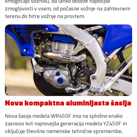
omogočajo vozniku, da lahko doseže najboljše
zmogljivosti v vsem, od počasne vožnje na zahtevnem
terenu do hitre vožnje na prostem.
Nova kompaktna aluminijasta šasija
Nova šasija modela WR450F ima na splošno enako
zasnovo kot najnovejša generacija modela YZ450F in
vključuje številne namenske tehnične spremembe,