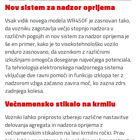
Nov sistem za nadzor oprijema
Vsak vidik novega modela WR450F je zasnovan tako,
da vozniku zagotavlja večjo stopnjo nadzora v
različnih pogojih in nov sistem za nadzor oprijema je
še en primer, kako je to visokotehnološko vozilo
enduro zasnovano, da voznikom z različnimi
izkušnjami omogoča doseganje največjega potenciala.
Ta tehnologija elektronskega nadzornega sistema
vključuje dve ravni pomoči in funkcijo izklopa ter z
nadzorom vžiga začasno zavira moč, ko zazna zdrs
zadnjega kolesa.
Večnamensko stikalo na krmilu
Vozniki lahko preprosto izberejo različne nastavitve
delovanja agregata in nadzora oprijema z
večnamenskim stikalom na levi krmilni ročici. Prav