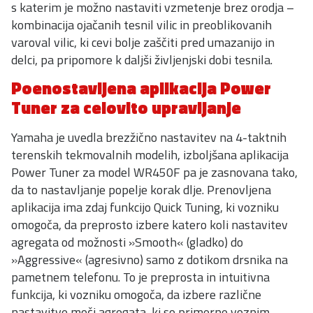
s katerim je možno nastaviti vzmetenje brez orodja –
kombinacija ojačanih tesnil vilic in preoblikovanih
varoval vilic, ki cevi bolje zaščiti pred umazanijo in
delci, pa pripomore k daljši življenjski dobi tesnila.
Poenostavljena aplikacija Power
Tuner za celovito upravljanje
Yamaha je uvedla brezžično nastavitev na 4-taktnih
terenskih tekmovalnih modelih, izboljšana aplikacija
Power Tuner za model WR450F pa je zasnovana tako,
da to nastavljanje popelje korak dlje. Prenovljena
aplikacija ima zdaj funkcijo Quick Tuning, ki vozniku
omogoča, da preprosto izbere katero koli nastavitev
agregata od možnosti »Smooth« (gladko) do
»Aggressive« (agresivno) samo z dotikom drsnika na
pametnem telefonu. To je preprosta in intuitivna
funkcija, ki vozniku omogoča, da izbere različne
nastavitve moči agregata, ki so primerne voznim