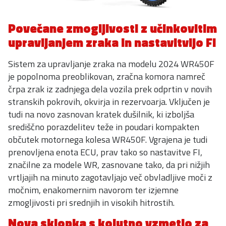
Povečane zmogljivosti z učinkovitim
upravljanjem zraka in nastavitvijo FI
Sistem za upravljanje zraka na modelu 2024 WR450F
je popolnoma preoblikovan, zračna komora namreč
črpa zrak iz zadnjega dela vozila prek odprtin v novih
stranskih pokrovih, okvirja in rezervoarja. Vključen je
tudi na novo zasnovan kratek dušilnik, ki izboljša
središčno porazdelitev teže in poudari kompakten
občutek motornega kolesa WR450F. Vgrajena je tudi
prenovljena enota ECU, prav tako so nastavitve FI,
značilne za modele WR, zasnovane tako, da pri nižjih
vrtljajih na minuto zagotavljajo več obvladljive moči z
močnim, enakomernim navorom ter izjemne
zmogljivosti pri srednjih in visokih hitrostih.
Nova sklopka s kolutno vzmetjo za