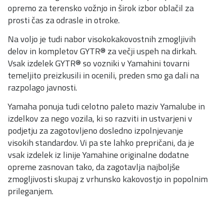
opremo za terensko vožnjo in širok izbor oblačil za
prosti čas za odrasle in otroke.
Na voljo je tudi nabor visokokakovostnih zmogljivih
delov in kompletov GYTR® za večji uspeh na dirkah.
Vsak izdelek GYTR® so vozniki v Yamahini tovarni
temeljito preizkusili in ocenili, preden smo ga dali na
razpolago javnosti.
Yamaha ponuja tudi celotno paleto maziv Yamalube in
izdelkov za nego vozila, ki so razviti in ustvarjeni v
podjetju za zagotovljeno dosledno izpolnjevanje
visokih standardov. Vi pa ste lahko prepričani, da je
vsak izdelek iz linije Yamahine originalne dodatne
opreme zasnovan tako, da zagotavlja najboljše
zmogljivosti skupaj z vrhunsko kakovostjo in popolnim
prileganjem.