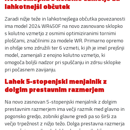
lahkotnejši občutek
Zaradi nižje teže in lahkotnejšega občutka povezanosti
ima model 2024 WR450F na novo zasnovano sklopko
s kolutno vzmetjo z osmimi optimiziranimi tornimi
ploščami, značilnimi za modele WR. Primarno opremo
in ohišje smo združili ter 6 vzmeti, ki jih je imel prejšnji
model, zamenjali z enojno kolutno vzmetjo, ki
omogoča boljši nadzor pri spuščanju in zdrsu sklopke
pri počasnem zavijanju.
Lahek 5-stopenjski menjalnik z
dolgim prestavnim razmerjem
Na novo zasnovan 5-stopenjski menjalnik z dolgim
prestavnim razmerjem ima večji razmik med glavno in
pogonsko gredjo, zobniki glavne gredi pa so širši za
večjo trpežnost z nižjo težo. Dolga prestavna razmerja