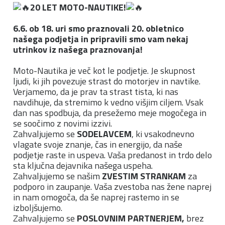
20 LET MOTO-NAUTIKE!
6.6. ob 18. uri smo praznovali 20. obletnico
našega podjetja in pripravili smo vam nekaj
utrinkov iz našega praznovanja!
Moto-Nautika je več kot le podjetje. Je skupnost
ljudi, ki jih povezuje strast do motorjev in navtike.
Verjamemo, da je prav ta strast tista, ki nas
navdihuje, da stremimo k vedno višjim ciljem. Vsak
dan nas spodbuja, da presežemo meje mogočega in
se soočimo z novimi izzivi.
Zahvaljujemo se
SODELAVCEM
, ki vsakodnevno
vlagate svoje znanje, čas in energijo, da naše
podjetje raste in uspeva. Vaša predanost in trdo delo
sta ključna dejavnika našega uspeha.
Zahvaljujemo se našim
ZVESTIM STRANKAM
za
podporo in zaupanje. Vaša zvestoba nas žene naprej
in nam omogoča, da še naprej rastemo in se
izboljšujemo.
Zahvaljujemo se
POSLOVNIM PARTNERJEM,
brez