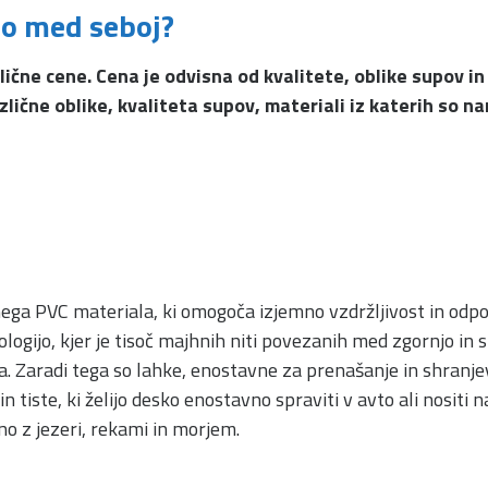
jo med seboj?
zlične cene. Cena je odvisna od kvalitete, oblike supov i
azlične oblike, kvaliteta supov, materiali iz katerih so 
nega PVC materiala, ki omogoča izjemno vzdržljivost in odp
logijo, kjer je tisoč majhnih niti povezanih med zgornjo in
na. Zaradi tega so lahke, enostavne za prenašanje in shranje
 tiste, ki želijo desko enostavno spraviti v avto ali nositi 
no z jezeri, rekami in morjem.