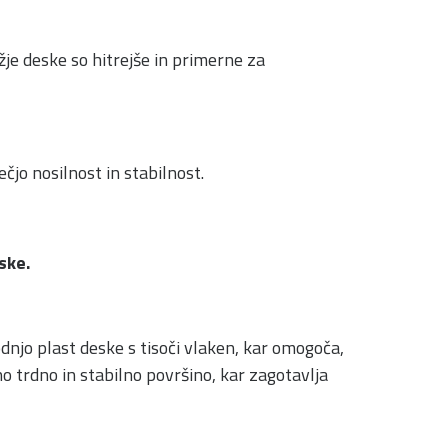
Ožje deske so hitrejše in primerne za
jo nosilnost in stabilnost.
ske.
odnjo plast deske s tisoči vlaken, kar omogoča,
no trdno in stabilno površino, kar zagotavlja