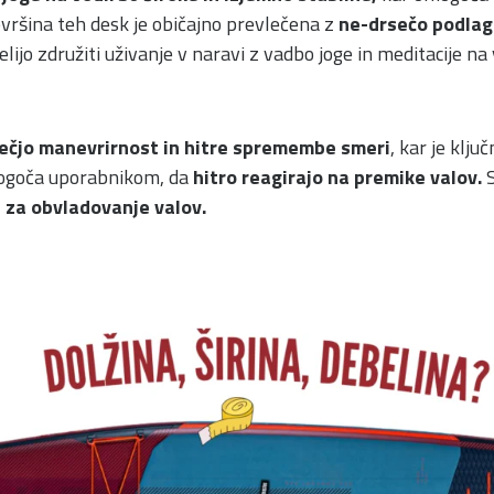
vršina teh desk je običajno prevlečena z
ne-drsečo podla
lijo združiti uživanje v naravi z vadbo joge in meditacije na 
ečjo manevrirnost in hitre spremembe smeri
, kar je klj
ogoča uporabnikom, da
hitro reagirajo na premike valov.
S
j za obvladovanje valov.