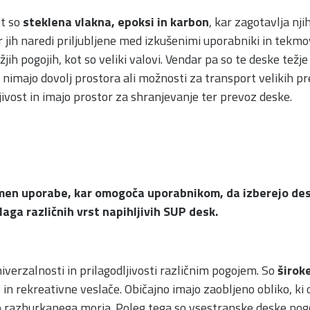
ot so
steklena vlakna, epoksi in karbon
, kar zagotavlja nj
ar jih naredi priljubljene med izkušenimi uporabniki in tekmov
ežjih pogojih, kot so veliki valovi. Vendar pa so te deske tež
ki nimajo dovolj prostora ali možnosti za transport velikih 
jivost in imajo prostor za shranjevanje ter prevoz deske.
amen uporabe, kar omogoča uporabnikom, da izberejo desk
laga različnih vrst napihljivih SUP desk.
niverzalnosti in prilagodljivosti različnim pogojem. So
široke
e in rekreativne veslače. Običajno imajo zaobljeno obliko, 
hlo razburkanega morja. Poleg tega so vsestranske deske pog