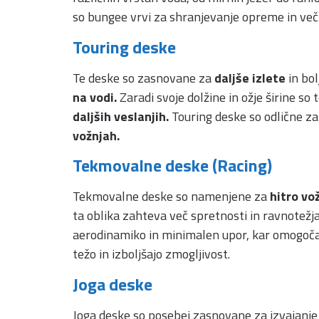
so bungee vrvi za shranjevanje opreme in več 
Touring deske
Te deske so zasnovane za
daljše izlete
in bol
na vodi.
Zaradi svoje dolžine in ožje širine s
daljših veslanjih.
Touring deske so odlične za 
vožnjah.
Tekmovalne deske (Racing)
Tekmovalne deske so namenjene za
hitro vo
ta oblika zahteva več spretnosti in ravnotežj
aerodinamiko in minimalen upor, kar omogoča 
težo in izboljšajo zmogljivost.
Joga deske
Joga deske so posebej zasnovane za izvajanj