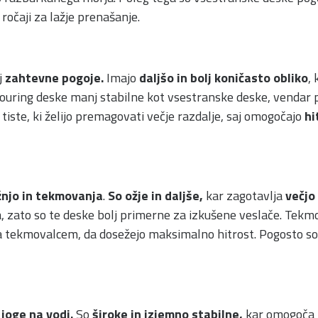
ročaji za lažje prenašanje.
j
zahtevne pogoje.
Imajo
daljšo in bolj koničasto obliko
,
o touring deske manj stabilne kot vsestranske deske, vendar
tiste, ki želijo premagovati večje razdalje, saj omogočajo
hi
žnjo in tekmovanja
.
So ožje in daljše,
kar zagotavlja
večjo
a, zato so te deske bolj primerne za izkušene veslače. Tekm
tekmovalcem, da dosežejo maksimalno hitrost. Pogosto so i
e
joge na vodi.
So
široke in izjemno stabilne,
kar omogoča i