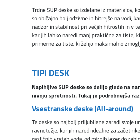
Trdne SUP deske so izdelane iz materialov, k
so običajno bolj odzivne in hitrejše na vodi, k
nadzor in stabilnost pri večjih hitrostih in v t
kar jih lahko naredi manj praktične za tiste, 
primerne za tiste, ki želijo maksimalno zmogl
TIPI DESK
Napihljive SUP deske se delijo glede na n
nivoju spretnosti. Tukaj je podrobnejša raz
Vsestranske deske (All-around
)
Te deske so najbolj priljubljene zaradi svoje u
ravnotežje, kar jih naredi idealne za začetnik
različnih vrstah voda, od mirnih jezer do ra