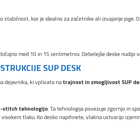
o stabilnost, kar je idealno za začetnike ali izvajanje joge. 
bičajno med 10 in 15 centimetrov. Debelejše deske nudijo več
NSTRUKCIJE SUP DESK
a dejavnika, ki vplivata na
trajnost in zmogljivost SUP de
-stitch tehnologijo
. Ta tehnologija povezuje zgornjo in sp
ri visokem tlaku. Ko desko napihnete, vlakna ustvarijo izjem