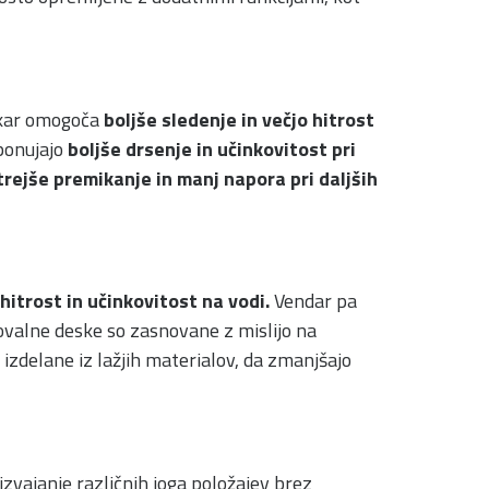
 kar omogoča
boljše sledenje in večjo hitrost
 ponujajo
boljše drsenje in učinkovitost pri
trejše premikanje in manj napora pri daljših
 hitrost in učinkovitost na vodi.
Vendar pa
ovalne deske so zasnovane z mislijo na
zdelane iz lažjih materialov, da zmanjšajo
zvajanje različnih joga položajev brez