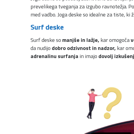
prevelikega tveganja za izgubo ravnotežja. Po
med vadbo. Joga deske so idealne za tiste, ki že
Surf deske
Surf deske so
manjše in lažje,
kar omogoča
v
da nudijo
dobro odzivnost in nadzor,
kar om
adrenalinu surfanja
in imajo
dovolj izkušen