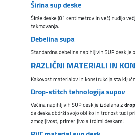
Širina sup deske
Širše deske (81 centimetrov in več) nudijo večj
tekmovanja.
Debelina supa
Standardna debelina napihljivih SUP desk je o
RAZLIČNI MATERIALI IN KO
Kakovost materialov in konstrukcija sta ključn
Drop-stitch tehnologija supov
Večina napihljivih SUP desk je izdelana z
drop
da deska obdrži svojo obliko in trdnost tudi p
zmogljivost, primerljivo s trdimi deskami.
PVC material sup desk