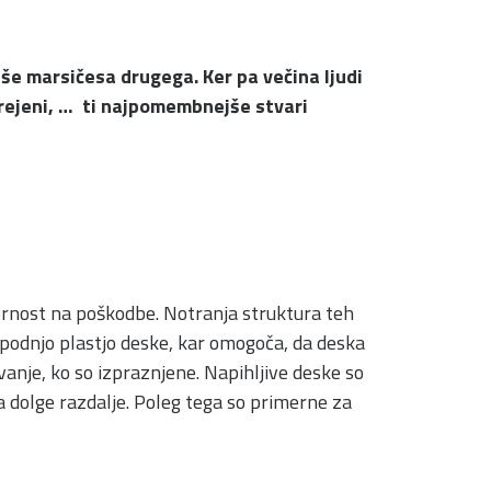
n še marsičesa drugega. Ker pa večina ljudi
narejeni, … ti najpomembnejše stvari
ornost na poškodbe. Notranja struktura teh
 spodnjo plastjo deske, kar omogoča, da deska
vanje, ko so izpraznjene. Napihljive deske so
na dolge razdalje. Poleg tega so primerne za