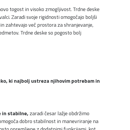
ihovo togost in visoko zmogljivost. Trdne deske
alci. Zaradi svoje rigidnosti omogočajo boljši
je in zahtevajo več prostora za shranjevanje,
predmetov. Trdne deske so pogosto bolj
o, ki najbolj ustreza njihovim potrebam in
 in stabilne,
zaradi česar lažje obdržimo
ki omogoča dobro stabilnost in manevriranje na
osto opremljene z dodatnimi funkcijami, kot