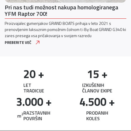
 homologiranega
Nova barva Cyan Storm za mod
Hyper Naked
aja v leto 2021 s
Yamahina zelo uspešna družina MT s 7 modeli
t i By Boat GRAND G340 ki
do 1000 cm3 ponuja širok nabor motociklov 
razredu
zasnovani s pravo mešanico zmogljivosti in 
kariere od najstnika začetnika do izkušenega
PREBERITE VEČ
20
 +
15
 +
LET
IZKUŠENIH
TRADICIJE
ČLANOV EKIPE
3.000
 +
4.500
 +
RAZSTAVNIH
PRODANIH
2
m
POVRŠIN
KOLES