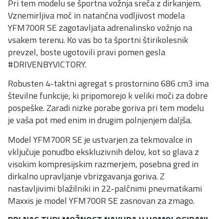
Pri tem modelu se športna vožnja sreča z dirkanjem.
Vznemirljiva moč in natančna vodljivost modela
YFM700R SE zagotavljata adrenalinsko vožnjo na
vsakem terenu. Ko vas bo ta športni štirikolesnik
prevzel, boste ugotovili pravi pomen gesla
#DRIVENBYVICTORY.
Robusten 4-taktni agregat s prostornino 686 cm3 ima
številne funkcije, ki pripomorejo k veliki moči za dobre
pospeške. Zaradi nizke porabe goriva pri tem modelu
je vaša pot med enim in drugim polnjenjem daljša.
Model YFM700R SE je ustvarjen za tekmovalce in
vključuje ponudbo ekskluzivnih delov, kot so glava z
visokim kompresijskim razmerjem, posebna gred in
dirkalno upravljanje vbrizgavanja goriva. Z
nastavljivimi blažilniki in 22-palčnimi pnevmatikami
Maxxis je model YFM700R SE zasnovan za zmago.