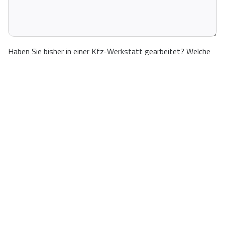
Haben Sie bisher in einer Kfz-Werkstatt gearbeitet? Welche
Marken?
*
Warum möchten Sie bei uns arbeiten?
*