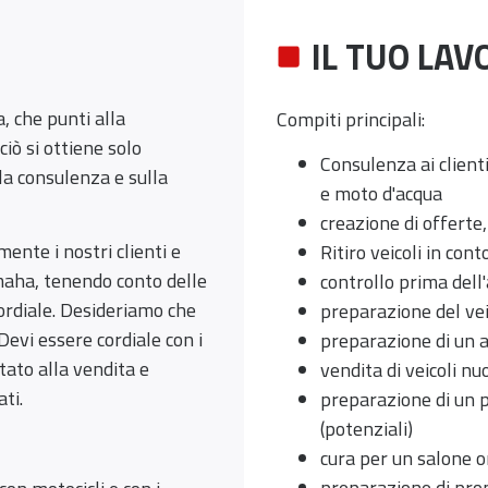
IL TUO LAVO
, che punti alla
Compiti principali:
iò si ottiene solo
Consulenza ai clienti
a consulenza e sulla
e moto d'acqua
creazione di offerte,
ente i nostri clienti e
Ritiro veicoli in con
maha, tenendo conto delle
controllo prima dell
ordiale. Desideriamo che
preparazione del vei
Devi essere cordiale con i
preparazione di un a
ntato alla vendita e
vendita di veicoli nuo
ti.
preparazione di un pi
(potenziali)
cura per un salone o
preparazione di prom