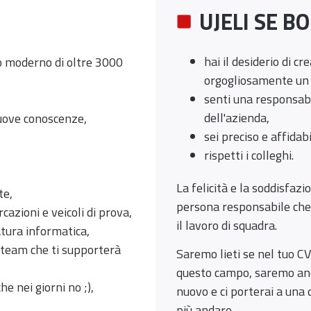
UJELI SE BO
hai il desiderio di cr
ro moderno di oltre 3000
orgogliosamente un 
senti una responsabil
dell'azienda,
nuove conoscenze,
sei preciso e affidabi
rispetti i colleghi.
La felicità e la soddisfazi
te,
persona responsabile che 
cazioni e veicoli di prova,
il lavoro di squadra.
atura informatica,
 team che ti supporterà
Saremo lieti se nel tuo 
questo campo, saremo anco
he nei giorni no ;),
nuovo e ci porterai a una
più andare.