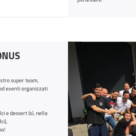
BONUS
nostro super team,
ed eventi organizzati
i e dessert (sì, nella
ci),
no!