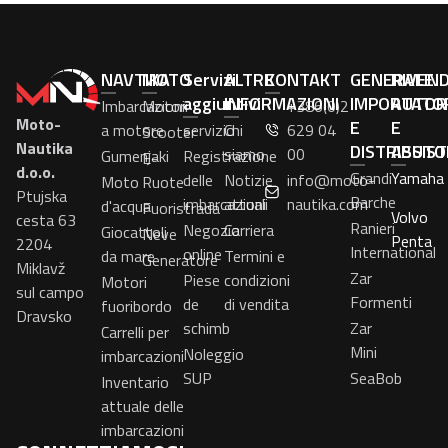
NAVTIKA
MOTO
Servizi
ALTRE
KONTAKT
GENERALE
RIVEN
aggiuntivi
INFORMAZIONI
IMPORTATO
AUTOR
Imbarcazioni
Motori
+386(0)2
Moto-
E
E
a motore
servizio
Chi
629 04
Scooter
Nautika
DISTRIBUTO
ASSIS
siamo
00
Gumenjaki
Registrazione
E-
d.o.o.
Grandi
Yamaha
delle
Notizie
info@moto-
Moto
Ruote
Ptujska
Barche
imbarcazioni
attuali
nautika.com
d'acqua
Fuoristrada
Volvo
cesta 63
Ranieri
Negozio
Carriera
Giocattoli
Neve
Penta
2204
International
online
da mare
Termini e
Generatore
Miklavž
Zar
Piese
condizioni
Motori
sul campo
Formenti
de
di vendita
fuoribordo
Dravsko
schimb
Zar
Carrelli per
Mini
Noleggio
imbarcazioni
SUP
SeaBob
Inventario
attuale delle
imbarcazioni