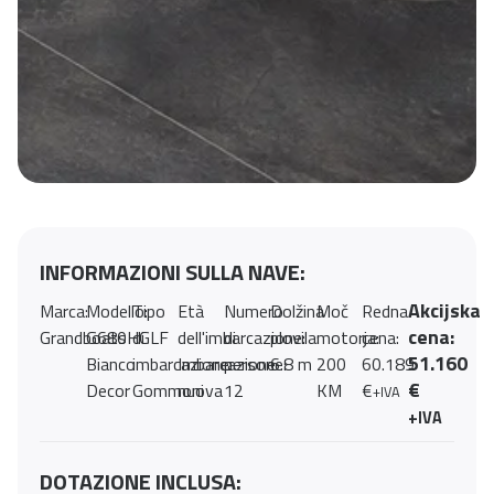
INFORMAZIONI SULLA NAVE:
Akcijska
Marca:
Modello:
Tipo
Età
Numero
Dolžina
Moč
Redna
cena:
Grandboats
G680HGLF
di
dell'imbarcazione:
di
plovila:
motorja:
cena:
51.160
Bianco
imbarcazione:
Imbarcazione
persone:
6.8 m
200
60.189
€
Decor
Gommoni
nuova
12
KM
€
+IVA
+IVA
DOTAZIONE INCLUSA: