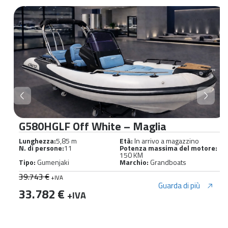
G580HGLF Off White – Maglia
Lunghezza:
5,85 m
Età:
In arrivo a magazzino
N. di persone:
11
Potenza massima del motore:
150 KM
Tipo:
Gumenjaki
Marchio:
Grandboats
39.743 €
+IVA
Guarda di più
33.782 €
+IVA