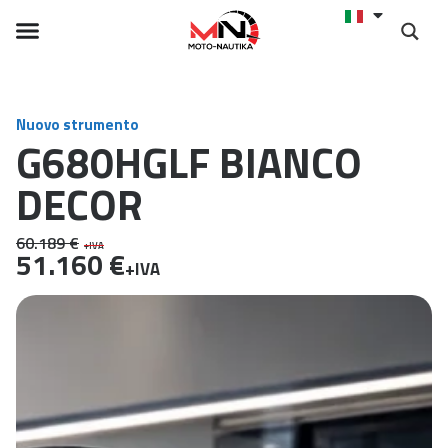
Nuovo strumento
G680HGLF BIANCO
DECOR
60.189 €
+IVA
51.160 €
+IVA