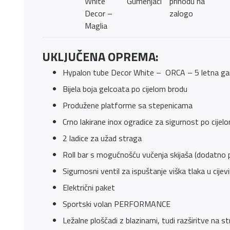
White
Gumenjaci
prihodu na
Decor –
zalogo
Maglia
UKLJUČENA OPREMA:
Hypalon tube Decor White – ORCA – 5 letna gar
Bijela boja gelcoata po cijelom brodu
Produžene platforme sa stepenicama
Crno lakirane inox ogradice za sigurnost po cijelo
2 ladice za užad straga
Roll bar s mogućnošću vučenja skijaša (dodatno po
Sigurnosni ventil za ispuštanje viška tlaka u cije
Električni paket
Sportski volan PERFORMANCE
Ležalne ploščadi z blazinami, tudi razširitve na st