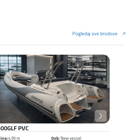
Pogledaj sve brodove
00HGLF Blijedo Bijela
Voyager 
jina:
4,95 m
Dob:
New vessel
Duljina:
5,65 