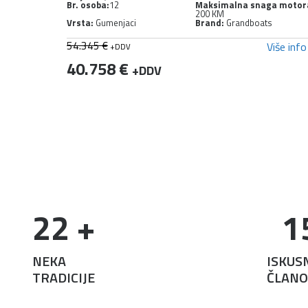
ga motora:
Br. osoba:
11
Maksimalna snaga motor
150 km
ts
Vrsta:
Gumenjaci
Brand:
Grandboats
39.743 €
Više info
Više info
+DDV
33.782 €
+DDV
22
 +
1
NEKA
ISKUS
TRADICIJE
ČLANO