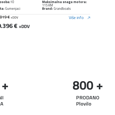
 osoba:
10
Maksimalna snaga motora:
Br. osoba:
7
115 KM
ta:
Gumenjaci
Brand:
Grandboats
Vrsta:
Motorn
.886 €
23.900 €
Više info
+DDV
+D
3.703 €
21.510
+DDV
 +
800
 +
NI
PRODANO
NA
Plovilo