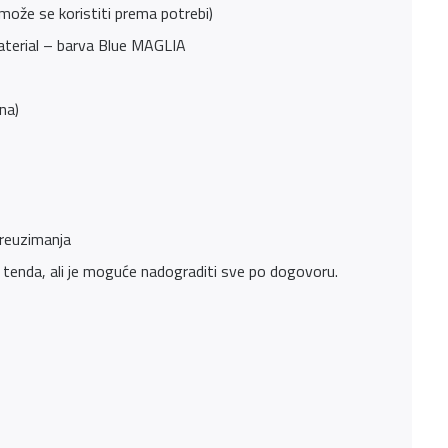
j, može se koristiti prema potrebi)
 material – barva Blue MAGLIA
na)
preuzimanja
ket, tenda, ali je moguće nadograditi sve po dogovoru.