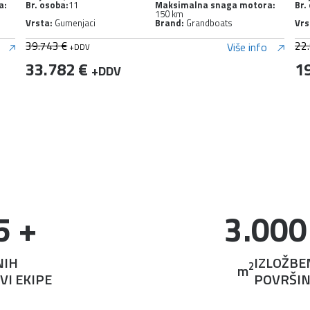
a:
Br. osoba:
10
Maksimalna snaga motora:
Br.
115 KM
Vrsta:
Gumenjaci
Brand:
Grandboats
Vrs
22.819 €
27
Više info
+DDV
19.396 €
2
+DDV
5
 +
3.000
NIH
IZLOŽBE
2
m
VI EKIPE
POVRŠI