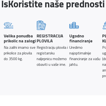
IsKoristite naše prednosti
Velika ponudba
REGISTRACIJA
Ugodno
P
prikolic na zalogi
PLOVILA
financiranje
K
Na zalihi imamo sve
Registraciju plovila i
Uredimo
Po
prikolice za plovila
registarsku
najoptimalnije
ug
do 3500 kg.
naljepnicu možemo
financiranje za vašu
(d
obaviti u vaše ime.
jahtu.
na
an
pr