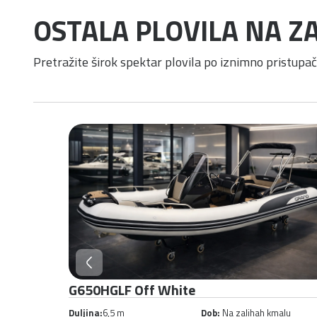
OSTALA PLOVILA NA ZA
Pretražite širok spektar plovila po iznimno pristupa
G580HGLF Bijela - Duks
malu
Duljina:
5,85 m
Dob:
Na zalihah kmalu