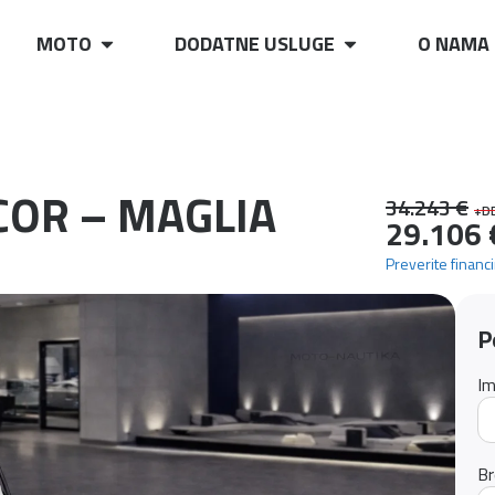
MOTO
DODATNE USLUGE
O NAMA
COR – MAGLIA
34.243 €
+D
29.106 
Preverite financ
P
Im
Br