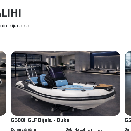
LIHI
čnim cijenama.
G500GLF PVC
G5
Duljina:
4,95 m
Dob:
New vessel
Dul