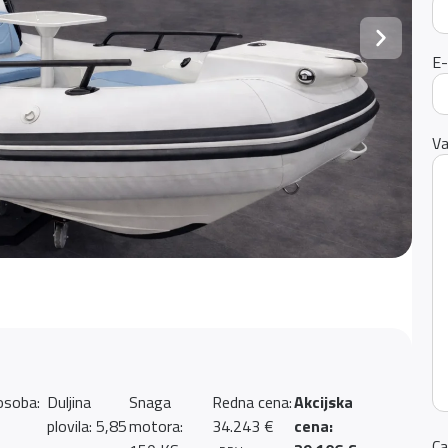
E-
Va
osoba:
Duljina
Snaga
Redna cena:
Akcijska
plovila: 5,85
motora:
34.243 €
cena:
Ca