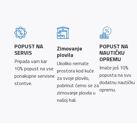
POPUST NA
POPUST NA
Zimovanje
SERVIS
NAUTIČKU
plovila
OPREMU
Pripada vam kar
Ukoliko nemate
Imate još 10%
10% popust na vse
prostora kod kuće
popusta na svu
ponakupne servisne
za svoje plovilo,
dodatnu nautičku
storitve.
pobrinut ćemo se za
opremu.
zimovanje plovila u
našoj hali.