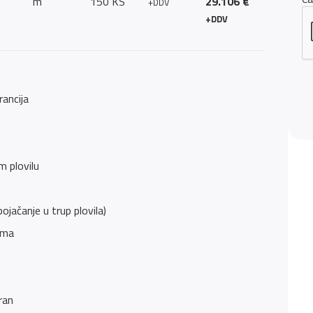
m
150 KS
29.106 €
+DDV
+DDV
ancija
m plovilu
jačanje u trup plovila)
vima
ran