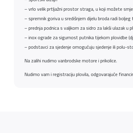
– vrlo velik prtljažni prostor straga, u koji možete smje
– spremnik goriva u središnjem dijelu broda radi boljeg 
– prednja podnica s valjkom za sidro za lakši ulazak u pl
– inox ograde za sigurnost putnika tijekom plovidbe (dje
– podstavci za sjedenje omogućuju sjedenje ili polu-sto
Na zalihi nudimo vanbrodske motore i prikolice.
Nudimo vam i registraciju plovila, odgovarajuće financir