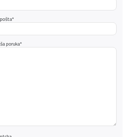
pošta
*
ša poruka
*
ptcha