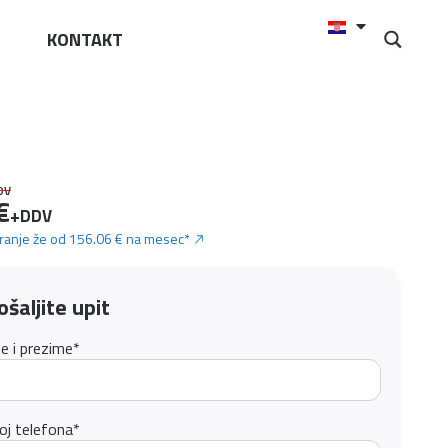
KONTAKT
DV
€
+DDV
iranje že od 156.06 € na mesec*
ošaljite upit
e i prezime
*
oj telefona
*