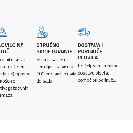
LOVILO NA
STRUČNO
DOSTAVA I
LJUČ
SAVJETOVANJE
PORINUĆE
PLOVILA
brinite se za
Stručni savjeti
Po želji vam uredimo
radnju željene
temeljeni na više od
dostavu plovila,
odatne) opreme i
800 prodanih plovila
pomoć pri porinuću.
nošenje
do sada
tivegetativnih
emaza.