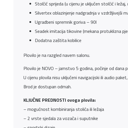
Stolčić sprijeda (u cijenu je uključen stolčić i leža
Silvertex oblazinjenje nadgradnja v vzdržljivejši
Ugradbeni spremnik goriva – 90l
Seadek imitacija tikovine (mekana protuklizna pje
Dodatna zaštita kobilice
Plovilo je na razgled navem salonu.
Plovilo je NOVO – jamstvo 5 godina, počinje od dana 
U cijenu plovila nisu uključeni navigacijski ili audio pa
Brod je dostupan odmah.
KLJUČNE PREDNOSTI ovoga plovila:
– mogućnost kombiniranja stolića ili ležaja
– 2 vrste sjedala za vozača i suputnike
– sportski dizajn