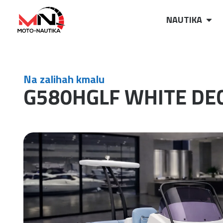
NAUTIKA
Na zalihah kmalu
G580HGLF WHITE DE