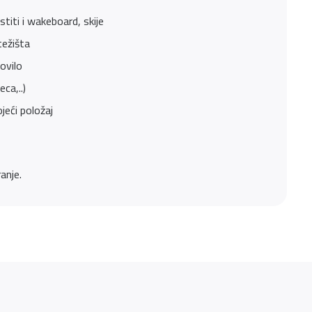
stiti i wakeboard, skije
težišta
ovilo
ca,..)
jeći položaj
anje.