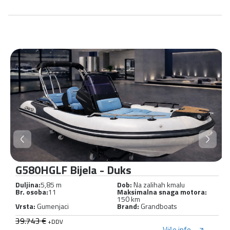
G580HGLF Bijela - Duks
Duljina:
5,85 m
Dob:
Na zalihah kmalu
Br. osoba:
11
Maksimalna snaga motora:
150 km
Vrsta:
Gumenjaci
Brand:
Grandboats
39.743 €
+DDV
Više info