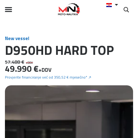
New vessel
D950HD HARD TOP
57.488 €
+DDV
49.990 €
+DDV
Provjerite financiranje već od 350,52 € mjesečno*