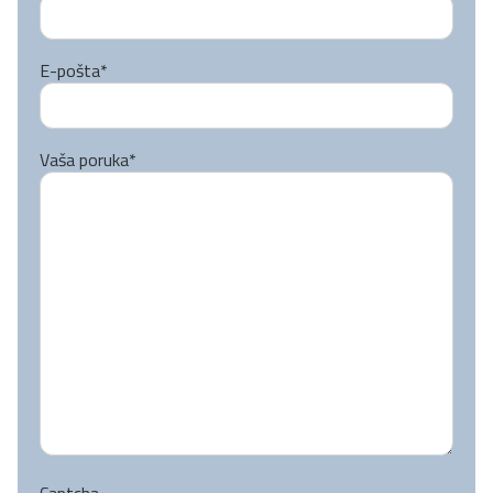
E-pošta
*
Vaša poruka
*