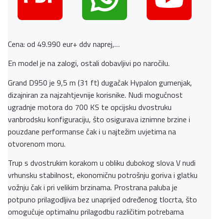
Cena: od 49.990 eur+ ddv naprej,…
En model je na zalogi, ostali dobavljivi po naročilu.
Grand D950 je 9,5 m (31 ft) dugačak Hypalon gumenjak,
dizajniran za najzahtjevnije korisnike. Nudi mogućnost
ugradnje motora do 700 KS te opcijsku dvostruku
vanbrodsku konfiguraciju, što osigurava iznimne brzine i
pouzdane performanse čak i u najtežim uvjetima na
otvorenom moru.
Trup s dvostrukim korakom u obliku dubokog slova V nudi
vrhunsku stabilnost, ekonomičnu potrošnju goriva i glatku
vožnju čak i pri velikim brzinama. Prostrana paluba je
potpuno prilagodljiva bez unaprijed određenog tlocrta, što
omogućuje optimalnu prilagodbu različitim potrebama