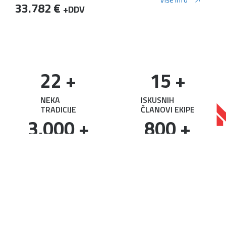
33.782 €
+DDV
22
 +
15
 +
NEKA
ISKUSNIH
TRADICIJE
ČLANOVI EKIPE
3.000
 +
800
 +
IZLOŽBENI
PRODANO
2
m
POVRŠINA
Plovilo
NAVIGACIJA
MOTOCIKL
DODATNE
OSTALI
KONTAKT
GENERALNI
OVLAŠ