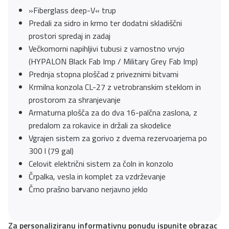
»Fiberglass deep-V« trup
Predali za sidro in krmo ter dodatni skladiščni
prostori spredaj in zadaj
Večkomorni napihljivi tubusi z varnostno vrvjo
(HYPALON Black Fab Imp / Military Grey Fab Imp)
Prednja stopna ploščad z priveznimi bitvami
Krmilna konzola CL-27 z vetrobranskim steklom in
prostorom za shranjevanje
Armaturna plošča za do dva 16-palčna zaslona, z
predalom za rokavice in držali za skodelice
Vgrajen sistem za gorivo z dvema rezervoarjema po
300 l (79 gal)
Celovit električni sistem za čoln in konzolo
Črpalka, vesla in komplet za vzdrževanje
Črno prašno barvano nerjavno jeklo
Za personaliziranu informativnu ponudu ispunite obrazac