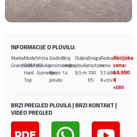
INFORMACIJE O PLOVILU:
Akcijska
Marka:
Model
Vrsta
Godina
Broj
Duljina
Snaga
Redna
cena:
Grandboats
D950HD
plovila:
proizvodnje:
osoba:
plovila:
motora:
cena:
49.990
Hard
Gumenjaci
Novo
14
9,5 m
700
57.488
€
Top
plovilo
KS
€
+DDV
+DDV
BRZI PREGLED PLOVILA | BRZI KONTAKT |
VIDEO PREGLED