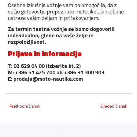
Osebna izkušnja vožnje vam bo omogočila, da z
večjo gotovostjo prepoznate motocikel, ki najbolje
ustreza vašim željam in pričakovanjem.
Za termin testne vožnje se bomo dogovorili
individualno, glede na vaše želje in
razpoložljivost.
Prijave in informacije
T: 02 629 04 00 (izberite št. 2)
M: +386 51 425 700 ali +386 31 300 903
E:
prodaja@moto-nautika.com
Prethodni članak
Sljedeći članak