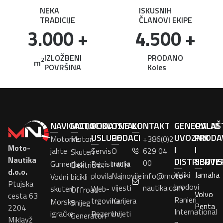
NEKA
ISKUSNIH
TRADICIJE
ČLANOVI EKIPE
3.000
 +
4.500
 +
IZLOŽBENI
PRODANO
2
m
POVRŠINA
Koles
NAVIGACIJA
MOTOCIKL
DODATNE
OSTALI
KONTAKT
GENERALNI
OVLAŠ
USLUGE
PODACI
UVOZNIK
PRODA
Motorne
Motori
+386(0)2
Moto-
I
I
jahte
Servis
O
629 04
Skuteri
Nautika
DISTRIBUTE
SERVI
nama
00
Gumenjaci
Registracija
Električni
d.o.o.
Veliki
Jamaha
plovila
Najnovije
info@moto-
Vodni
bicikli
Ptujska
brodovi
vijesti
nautika.com
skuteri
Web-
Offroad
Volvo
cesta 63
Ranieri
trgovina
Karijera
Morske
Snijeg
Penta
2204
International
igračke
Rezervni
Uvjeti
Generatori
Miklavž