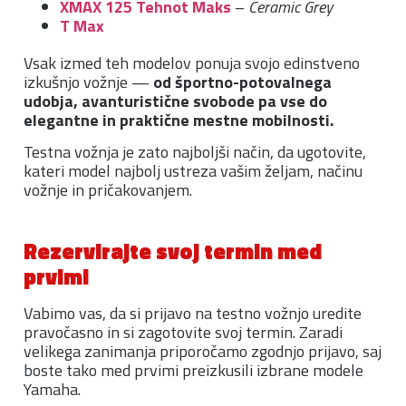
XMAX 125 Tehnot Maks
–
Ceramic Grey
T Max
Vsak izmed teh modelov ponuja svojo edinstveno
izkušnjo vožnje —
od športno-potovalnega
udobja, avanturistične svobode pa vse do
elegantne in praktične mestne mobilnosti.
Testna vožnja je zato najboljši način, da ugotovite,
kateri model najbolj ustreza vašim željam, načinu
vožnje in pričakovanjem.
Rezervirajte svoj termin med
prvimi
Vabimo vas, da si prijavo na testno vožnjo uredite
pravočasno in si zagotovite svoj termin. Zaradi
velikega zanimanja priporočamo zgodnjo prijavo, saj
boste tako med prvimi preizkusili izbrane modele
Yamaha.