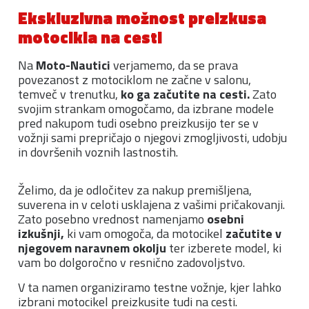
Ekskluzivna možnost preizkusa
motocikla na cesti
Na
Moto-Nautici
verjamemo, da se prava
povezanost z motociklom ne začne v salonu,
temveč v trenutku,
ko ga začutite na cesti.
Zato
svojim strankam omogočamo, da izbrane modele
pred nakupom tudi osebno preizkusijo ter se v
vožnji sami prepričajo o njegovi zmogljivosti, udobju
in dovršenih voznih lastnostih.
Želimo, da je odločitev za nakup premišljena,
suverena in v celoti usklajena z vašimi pričakovanji.
Zato posebno vrednost namenjamo
osebni
izkušnji,
ki vam omogoča, da motocikel
začutite v
njegovem naravnem okolju
ter izberete model, ki
vam bo dolgoročno v resnično zadovoljstvo.
V ta namen organiziramo testne vožnje, kjer lahko
izbrani motocikel preizkusite tudi na cesti.