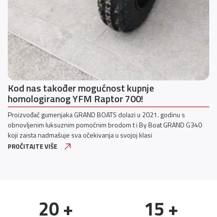
Kod nas također mogućnost kupnje
homologiranog YFM Raptor 700!
Proizvođač gumenjaka GRAND BOATS dolazi u 2021. godinu s
obnovljenim luksuznim pomoćnim brodom t i By Boat GRAND G340
koji zaista nadmašuje sva očekivanja u svojoj klasi
PROČITAJTE VIŠE
20
 +
15
 +