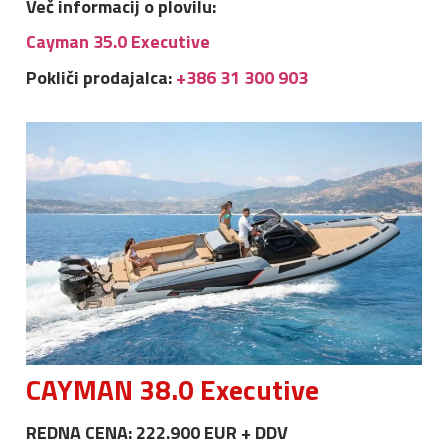
Več informacij o plovilu:
Cayman 35.0 Executive
Pokliči prodajalca:
+386 31 300 903
CAYMAN 38.0 Executive
REDNA CENA: 222.900 EUR + DDV