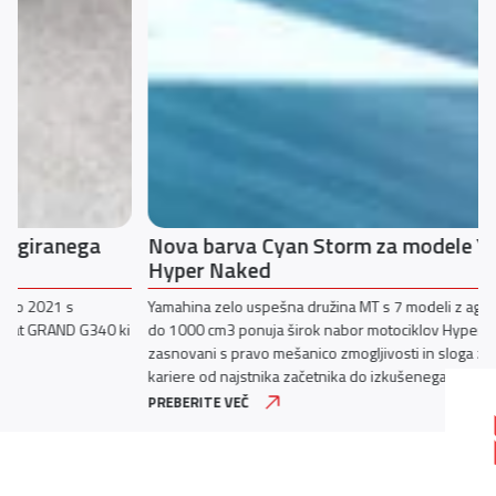
Nova barva Cyan Storm za modele Yamaha
Hyper Naked
Yamahina zelo uspešna družina MT s 7 modeli z agregati od 125 cm3
do 1000 cm3 ponuja širok nabor motociklov Hyper Naked ki so
zasnovani s pravo mešanico zmogljivosti in sloga za vsako obdobje
kariere od najstnika začetnika do izkušenega strokovnjaka
PREBERITE VEČ