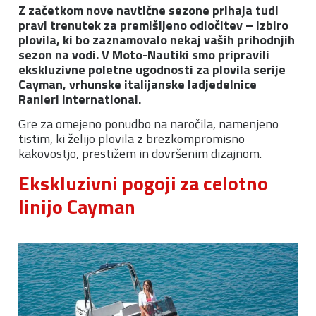
Z začetkom nove navtične sezone prihaja tudi
pravi trenutek za premišljeno odločitev – izbiro
plovila, ki bo zaznamovalo nekaj vaših prihodnjih
sezon na vodi. V Moto-Nautiki smo pripravili
ekskluzivne poletne ugodnosti za plovila serije
Cayman, vrhunske italijanske ladjedelnice
Ranieri International.
Gre za omejeno ponudbo na naročila, namenjeno
tistim, ki želijo plovila z brezkompromisno
kakovostjo, prestižem in dovršenim dizajnom.
Ekskluzivni pogoji za celotno
linijo Cayman