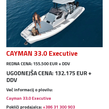
CAYMAN 33.0 Executive
REDNA CENA: 155.500 EUR + DDV
UGODNEJŠA CENA: 132.175 EUR +
DDV
Več informacij o plovilu:
Cayman 33.0 Executive
Pokliči prodajalca:
+386 31 300 903