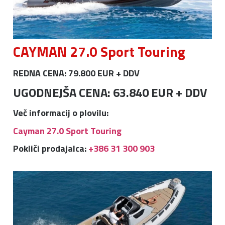
CAYMAN 27.0 Sport Touring
REDNA CENA: 79.800 EUR + DDV
UGODNEJŠA CENA: 63.840 EUR + DDV
Več informacij o plovilu:
Cayman 27.0 Sport Touring
Pokliči prodajalca:
+386 31 300 903