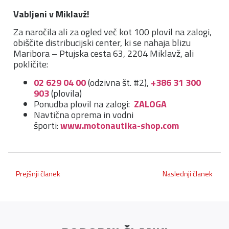
Vabljeni v Miklavž!
Za naročila ali za ogled več kot 100 plovil na zalogi,
obiščite distribucijski center, ki se nahaja blizu
Maribora – Ptujska cesta 63, 2204 Miklavž, ali
pokličite:
02 629 04 00
(odzivna št. #2),
+386 31 300
903
(plovila)
Ponudba plovil na zalogi:
ZALOGA
Navtična oprema in vodni
športi:
www.motonautika-shop.com
Prejšnji članek
Naslednji članek