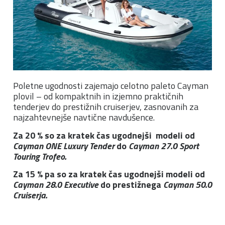
Poletne ugodnosti zajemajo celotno paleto Cayman
plovil – od kompaktnih in izjemno praktičnih
tenderjev do prestižnih cruiserjev, zasnovanih za
najzahtevnejše navtične navdušence.
Za 20 % so za kratek čas ugodnejši modeli od
Cayman ONE Luxury Tender
do
Cayman 27.0 Sport
Touring Trofeo
.
Za 15 % pa so za kratek čas ugodnejši modeli od
Cayman 28.0 Executive
do prestižnega
Cayman 50.0
Cruiser
ja.