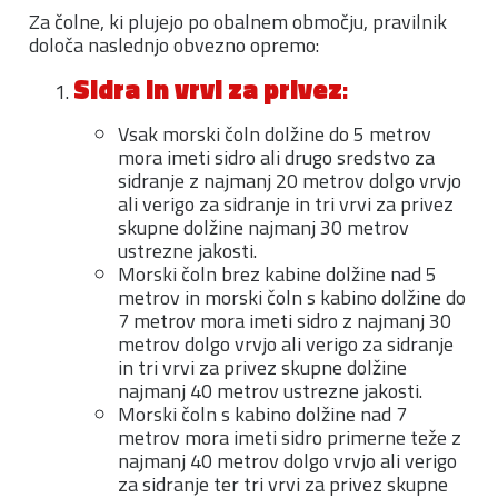
Za čolne, ki plujejo po obalnem območju, pravilnik
določa naslednjo obvezno opremo:
Sidra in vrvi za privez
:
Vsak morski čoln dolžine do 5 metrov
mora imeti sidro ali drugo sredstvo za
sidranje z najmanj 20 metrov dolgo vrvjo
ali verigo za sidranje in tri vrvi za privez
skupne dolžine najmanj 30 metrov
ustrezne jakosti.
Morski čoln brez kabine dolžine nad 5
metrov in morski čoln s kabino dolžine do
7 metrov mora imeti sidro z najmanj 30
metrov dolgo vrvjo ali verigo za sidranje
in tri vrvi za privez skupne dolžine
najmanj 40 metrov ustrezne jakosti.
Morski čoln s kabino dolžine nad 7
metrov mora imeti sidro primerne teže z
najmanj 40 metrov dolgo vrvjo ali verigo
za sidranje ter tri vrvi za privez skupne