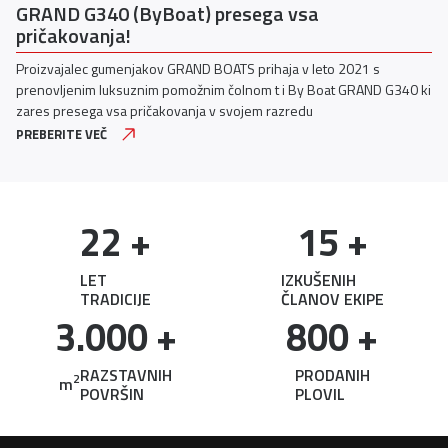
GRAND G340 (ByBoat) presega vsa
pričakovanja!
Proizvajalec gumenjakov GRAND BOATS prihaja v leto 2021 s
prenovljenim luksuznim pomožnim čolnom t i By Boat GRAND G340 ki
zares presega vsa pričakovanja v svojem razredu
PREBERITE VEČ
22
 +
15
 +
LET
IZKUŠENIH
TRADICIJE
ČLANOV EKIPE
3.000
 +
800
 +
RAZSTAVNIH
PRODANIH
2
m
POVRŠIN
PLOVIL