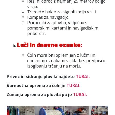
Rešilni obroč z najmanj 25 metrov dolgo
vrvjo.
Tri rdeče bakle za signalizacijo v sili.
Kompas za navigacijo.
Priročniki za plovbo, vključno s
pomorskimi kartami in navigacijskim
priborom.
Luči in dnevne oznake
:
Čoln mora biti opremljen z lučmi in
dnevnimi oznakami v skladu s predpisi o
izogibanju trčenju na morju.
Privez in sidranje plovila najdete
TUKAJ.
Varnostna oprema za čoln je
TUKAJ.
Zunanja oprema za plovila pa je
TUKAJ.