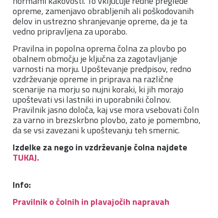
normami kakovosti. To vključuje redne preglede
opreme, zamenjavo obrabljenih ali poškodovanih
delov in ustrezno shranjevanje opreme, da je ta
vedno pripravljena za uporabo.
Pravilna in popolna oprema čolna za plovbo po
obalnem območju je ključna za zagotavljanje
varnosti na morju. Upoštevanje predpisov, redno
vzdrževanje opreme in priprava na različne
scenarije na morju so nujni koraki, ki jih morajo
upoštevati vsi lastniki in uporabniki čolnov.
Pravilnik jasno določa, kaj vse mora vsebovati čoln
za varno in brezskrbno plovbo, zato je pomembno,
da se vsi zavezani k upoštevanju teh smernic.
Izdelke za nego in vzdrževanje čolna najdete
TUKAJ.
Info:
Pravilnik o čolnih in plavajočih napravah