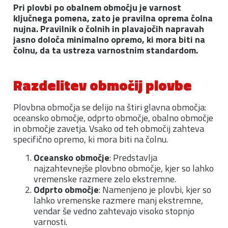
Pri plovbi po obalnem območju je varnost
ključnega pomena, zato je pravilna oprema čolna
nujna. Pravilnik o čolnih in plavajočih napravah
jasno določa minimalno opremo, ki mora biti na
čolnu, da ta ustreza varnostnim standardom.
Razdelitev območij plovbe
Plovbna območja se delijo na štiri glavna območja:
oceansko območje, odprto območje, obalno območje
in območje zavetja. Vsako od teh območij zahteva
specifično opremo, ki mora biti na čolnu.
Oceansko območje
: Predstavlja
najzahtevnejše plovbno območje, kjer so lahko
vremenske razmere zelo ekstremne.
Odprto območje
: Namenjeno je plovbi, kjer so
lahko vremenske razmere manj ekstremne,
vendar še vedno zahtevajo visoko stopnjo
varnosti.