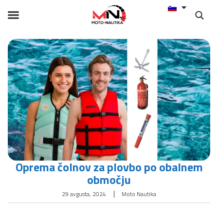
Oprema čolnov za plovbo po obalnem
območju
29 avgusta, 2024
Moto Nautika