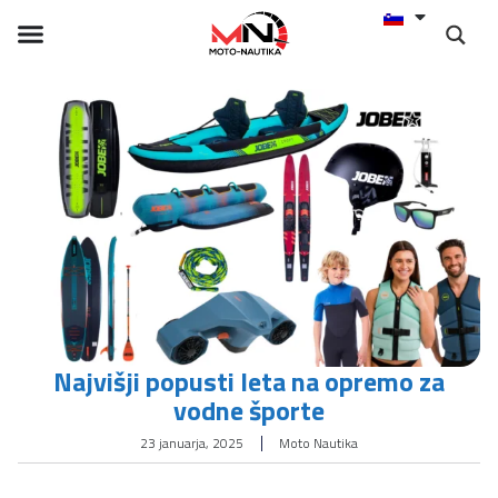
Najvišji popusti leta na opremo za
vodne športe
23 januarja, 2025
Moto Nautika