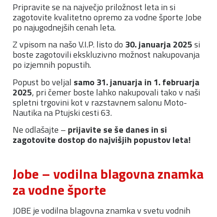
Pripravite se na največjo priložnost leta in si
zagotovite kvalitetno opremo za vodne športe Jobe
po najugodnejših cenah leta.
Z vpisom na našo V.I.P. listo do
30. januarja 2025
si
boste zagotovili ekskluzivno možnost nakupovanja
po izjemnih popustih.
Popust bo veljal
samo 31. januarja in 1. februarja
2025
, pri čemer boste lahko nakupovali tako v naši
spletni trgovini kot v razstavnem salonu Moto-
Nautika na Ptujski cesti 63.
Ne odlašajte –
prijavite se še danes in si
zagotovite dostop do najvišjih popustov leta!
Jobe – vodilna blagovna znamka
za vodne športe
JOBE je vodilna blagovna znamka v svetu vodnih