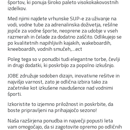
športov, ki ponuja široko paleto visokokakovostnih
izdelkov.
Med njimi najdete vrhunske SUP-e za uživanje na
vodi, vodne tube za adrenalinska doživetja, rešilne
jopiče za vodne športe, neoprene za udobje v vseh
razmerah in čelade za dodatno zaščito. Odlikujejo se
po kvalitetnih napihljivih kajakih, wakeboardih,
kneeboardih, vodnih smučeh,…ect
Poleg tega so v ponudbi tudi elegantne torbe, čevlji
in drugi dodatki, ki poskrbijo za popolno izkušnjo.
JOBE združuje sodoben dizajn, inovativne rešitve in
najvišjo varnost, zato je odlična izbira tako za
začetnike kot izkušene navdušence nad vodnimi
športi.
Izkoristite to izjemno priložnost in poskrbite, da
boste pripravljeni na prihajajočo sezono!
Naša razširjena ponudba in največji popusti leta
vam omogočajo, da si zagotovite opremo po odličnih