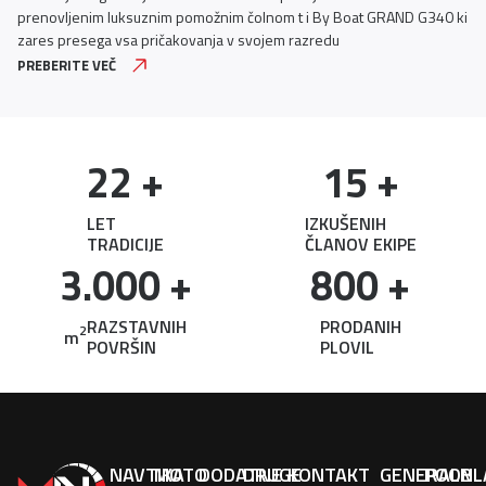
prenovljenim luksuznim pomožnim čolnom t i By Boat GRAND G340 ki
zares presega vsa pričakovanja v svojem razredu
PREBERITE VEČ
22
 +
15
 +
LET
IZKUŠENIH
TRADICIJE
ČLANOV EKIPE
3.000
 +
800
 +
RAZSTAVNIH
PRODANIH
2
m
POVRŠIN
PLOVIL
NAVTIKA
MOTO
DODATNE
DRUGE
KONTAKT
GENERALNI
POOBL