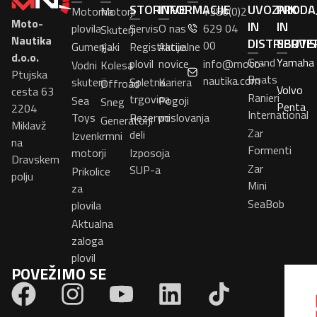
STORITVE
INFORMACIJE
UVOZNIK
PRODA
Motorna
Motorji
+386(0)2
Moto-
IN
IN
plovila
Servis
O nas
629 04
Skuterji
Nautika
DISTRIBUTE
SERVI
00
Gumenjaki
Registracije
Aktualne
E-
d.o.o.
Grand
Yamaha
plovil
novice
info@moto-
Vodni
Kolesa
Ptujska
Boats
nautika.com
skuterji
Spletna
Kariera
Offroad
Volvo
cesta 63
Ranieri
trgovina
Sea
Pogoji
Sneg
Penta
2204
International
Toys
Rezervni
poslovanja
Generatorji
Miklavž
Zar
deli
Izvenkrmni
na
Formenti
motorji
Izposoja
Dravskem
Zar
SUP-a
Prikolice
polju
Mini
za
SeaBob
plovila
Aktualna
zaloga
plovil
POVEŽIMO SE