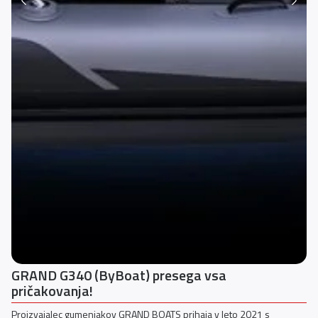
GRAND G340 (ByBoat) presega vsa
pričakovanja!
Proizvajalec gumenjakov GRAND BOATS prihaja v leto 2021 s