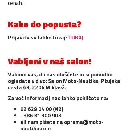
cenah.
Kako do popusta?
Prijavite se lahko tukaj:
TUKAJ
Vabljeni v naš salon!
Vabimo vas, da nas obiščete in si ponudbo
ogledate v živo: Salon Moto-Nautika, Ptujska
cesta 63, 2204 Miklavž.
Za več informacij nas lahko pokličete na:
02 629 04 00 (#2)
+386 31 300 903
ali nam pišete na
oprema@moto-
nautika.com