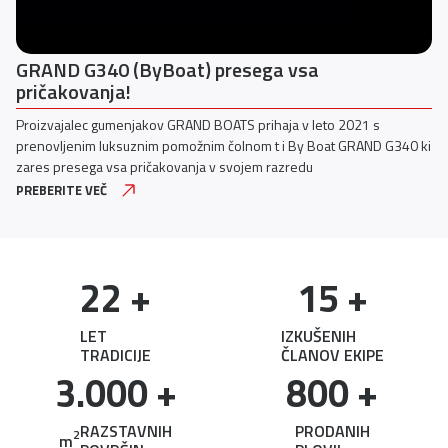
GRAND G340 (ByBoat) presega vsa
Pr
pričakovanja!
K
Proizvajalec gumenjakov GRAND BOATS prihaja v leto 2021 s
Yam
prenovljenim luksuznim pomožnim čolnom t i By Boat GRAND G340 ki
nav
zares presega vsa pričakovanja v svojem razredu
mot
Mas
PREBERITE VEČ
PRE
22
 +
15
 +
LET
IZKUŠENIH
TRADICIJE
ČLANOV EKIPE
3.000
 +
800
 +
RAZSTAVNIH
PRODANIH
2
m