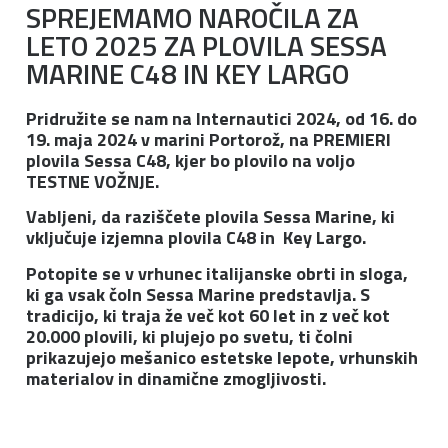
SPREJEMAMO NAROČILA ZA
LETO 2025 ZA PLOVILA SESSA
MARINE C48 IN KEY LARGO
Pridružite se nam na Internautici 2024, od 16. do
19. maja 2024 v marini Portorož, na PREMIERI
plovila Sessa C48, kjer bo plovilo na voljo
TESTNE VOŽNJE.
Vabljeni, da raziščete plovila Sessa Marine, ki
vključuje izjemna plovila C48 in Key Largo.
Potopite se v vrhunec italijanske obrti in sloga,
ki ga vsak čoln Sessa Marine predstavlja. S
tradicijo, ki traja že več kot 60 let in z več kot
20.000 plovili, ki plujejo po svetu, ti čolni
prikazujejo mešanico estetske lepote, vrhunskih
materialov in dinamične zmogljivosti.