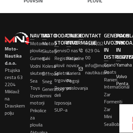
POVRŠIN
PLOVIL
NAVTIKA
MOTO
DODATNE
DRUGE
KONTAKT
GENERALNI
POOBL
STORITVE
INFORMACIJE
UVOZNIK
PRODA
Motorna
Motorji
+386(0)2
Moto-
IN
IN
plovila
Servis
O nas
629 04
Skuterji
Nautika
DISTRIBUTE
SERVI
00
Gumenjaki
Registracije
Aktualne
E-
d.o.o.
Grand
Yamaha
plovil
novice
info@moto-
Vodni
Kolesa
Ptujska
Boats
nautika.com
skuterji
Spletna
Kariera
Offroad
Volvo
cesta 63
Ranieri
trgovina
Sea
Pogoji
Sneg
Penta
2204
International
Toys
Rezervni
poslovanja
Generatorji
Miklavž
Zar
deli
Izvenkrmni
na
Formenti
motorji
Izposoja
Dravskem
Zar
SUP-a
Prikolice
polju
Mini
za
SeaBob
plovila
Aktualna