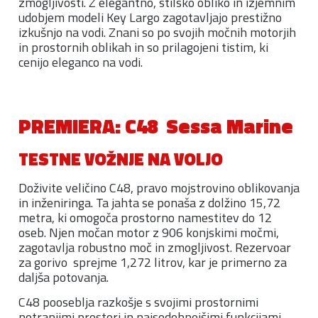
zmogljivosti. Z elegantno, stilsko obliko in izjemnim
udobjem modeli Key Largo zagotavljajo prestižno
izkušnjo na vodi. Znani so po svojih močnih motorjih
in prostornih oblikah in so prilagojeni tistim, ki
cenijo eleganco na vodi.
PREMIERA: C48 Sessa Marine
TESTNE VOŽNJE NA VOLJO
Doživite veličino C48, pravo mojstrovino oblikovanja
in inženiringa. Ta jahta se ponaša z dolžino 15,72
metra, ki omogoča prostorno namestitev do 12
oseb. Njen močan motor z 906 konjskimi močmi,
zagotavlja robustno moč in zmogljivost. Rezervoar
za gorivo sprejme 1,272 litrov, kar je primerno za
daljša potovanja.
C48 pooseblja razkošje s svojimi prostornimi
notranjimi prostori in najsodobnejšimi funkcijami,