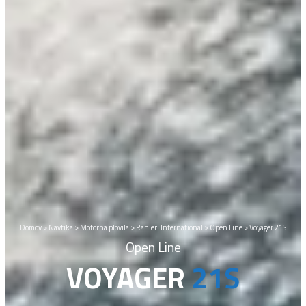
Domov
>
Navtika
>
Motorna plovila
>
Ranieri International
>
Open Line
>
Voyager 21S
Open Line
VOYAGER
21S