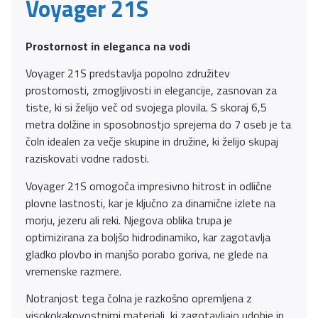
Voyager 21S
Prostornost in eleganca na vodi
Voyager 21S predstavlja popolno združitev
prostornosti, zmogljivosti in elegancije, zasnovan za
tiste, ki si želijo več od svojega plovila. S skoraj 6,5
metra dolžine in sposobnostjo sprejema do 7 oseb je ta
čoln idealen za večje skupine in družine, ki želijo skupaj
raziskovati vodne radosti.
Voyager 21S omogoča impresivno hitrost in odlične
plovne lastnosti, kar je ključno za dinamične izlete na
morju, jezeru ali reki. Njegova oblika trupa je
optimizirana za boljšo hidrodinamiko, kar zagotavlja
gladko plovbo in manjšo porabo goriva, ne glede na
vremenske razmere.
Notranjost tega čolna je razkošno opremljena z
visokokakovostnimi materiali, ki zagotavljajo udobje in