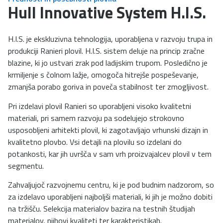
Hull Innovative System H.I.S.
H.I.S. je ekskluzivna tehnologija, uporabljena v razvoju trupa in
produkciji Ranieri plovil. H.I.S. sistem deluje na princip zračne
blazine, ki jo ustvari zrak pod ladijskim trupom. Posledično je
krmiljenje s čolnom lažje, omogoča hitrejše pospeševanje,
zmanjša porabo goriva in poveča stabilnost ter zmogljivost.
Pri izdelavi plovil Ranieri so uporabljeni visoko kvalitetni
materiali, pri samem razvoju pa sodelujejo strokovno
usposobljeni arhitekti plovil, ki zagotavljajo vrhunski dizajn in
kvalitetno plovbo. Vsi detajli na plovilu so izdelani do
potankosti, kar jih uvršča v sam vrh proizvajalcev plovil v tem
segmentu.
Zahvaljujoč razvojnemu centru, ki je pod budnim nadzorom, so
za izdelavo uporabljeni najboljši materiali, ki jih je možno dobiti
na tržišču. Selekcija materialov bazira na testnih študijah
materialov, njihovi kvaliteti ter karakteristikah.