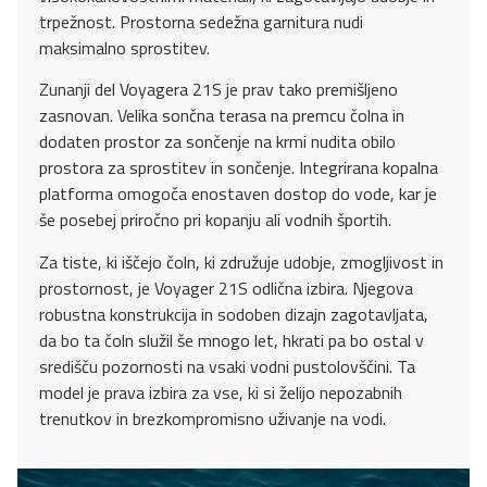
trpežnost. Prostorna sedežna garnitura nudi
maksimalno sprostitev.
Zunanji del Voyagera 21S je prav tako premišljeno
zasnovan. Velika sončna terasa na premcu čolna in
dodaten prostor za sončenje na krmi nudita obilo
prostora za sprostitev in sončenje. Integrirana kopalna
platforma omogoča enostaven dostop do vode, kar je
še posebej priročno pri kopanju ali vodnih športih.
Za tiste, ki iščejo čoln, ki združuje udobje, zmogljivost in
prostornost, je Voyager 21S odlična izbira. Njegova
robustna konstrukcija in sodoben dizajn zagotavljata,
da bo ta čoln služil še mnogo let, hkrati pa bo ostal v
središču pozornosti na vsaki vodni pustolovščini. Ta
model je prava izbira za vse, ki si želijo nepozabnih
trenutkov in brezkompromisno uživanje na vodi.